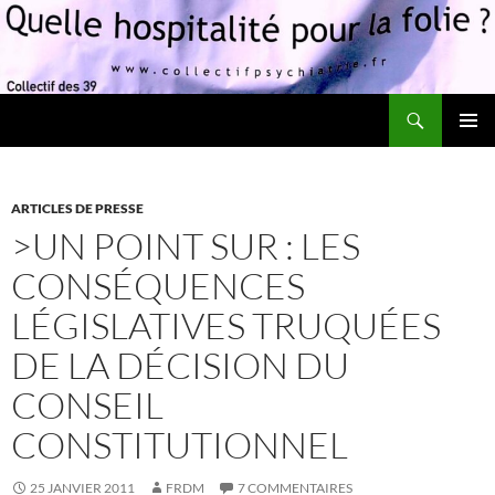
Recherche
Quelle hospitalité pour la folie?
ALLER
MENU
AU
PRINCI
CONTENU
ARTICLES DE PRESSE
>UN POINT SUR : LES
CONSÉQUENCES
LÉGISLATIVES TRUQUÉES
DE LA DÉCISION DU
CONSEIL
CONSTITUTIONNEL
25 JANVIER 2011
FRDM
7 COMMENTAIRES