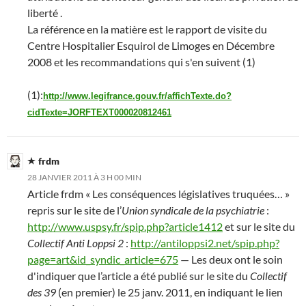
liberté .
La référence en la matière est le rapport de visite du
Centre Hospitalier Esquirol de Limoges en Décembre
2008 et les recommandations qui s'en suivent (1)
(1):
http://www.legifrance.gouv.fr/affichTexte.do?
cidTexte=JORFTEXT000020812461
frdm
28 JANVIER 2011 À 3 H 00 MIN
Article frdm « Les conséquences législatives truquées… »
repris sur le site de l’
Union syndicale de la psychiatrie
:
http://www.uspsy.fr/spip.php?article1412
et sur le site du
Collectif Anti Loppsi 2
:
http://antiloppsi2.net/spip.php?
page=art&id_syndic_article=675
— Les deux ont le soin
d'indiquer que l’article a été publié sur le site du
Collectif
des 39
(en premier) le 25 janv. 2011, en indiquant le lien