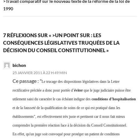
>Travail comparatif sur le nouveau texte de la réforme de la loi de
1990
7 RÉFLEXIONS SUR « >UN POINT SUR : LES
CONSÉQUENCES LÉGISLATIVES TRUQUÉES DE LA
DÉCISION DU CONSEIL CONSTITUTIONNEL »
bichon
25 JANVIER 2011 À 22 H 49 MIN
Ce passage : "
Le trucage des dispositions législatives dans la Lettre
rectificative précitée a donc pour portée d’
éviter
que le juge judiciaire puisse être
utilement saisi du caractère le cas échéant indigne des
conditions d’hospitalisation
et de la fausseté de la qualification de soins de ce qui est pratiqué dans les
établissements", est effectivement très juste et pertinent car il nous fait mieux
comprendre la première réaction face à la décision du Conseil Constitutionnel.
En effet, qu'un juge soit convoqué pour protéger un patient de conditions