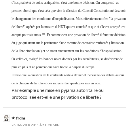
d'hospitalité et de soins critiquables, c'est une bonne décision. On comprend au
premier abord, que c'est cela que vise la décision du Conseil Constitutionnel à savoir
le changement des conditions d'hospitalisation. Mais effectivement c'est "la privation
de liberté" opérée par la mesure d' HDT qui est contrôlé et que si elle est accepté est
accepté pour six mois !!! Et comme c'est une privation de liberté il faut une décision
du juge qui statut sur la pertinence d'une mesure de contrainte renforcée ( limitation
de la libre circulation ) et ne statut aucunement sur les conditions d'hospitalisation.
Or celles-ci, malgré les bonnes notes donnés par les accréditeurs, se détériorent de
plus en plus et ne peuvent que faire honte la plupart du temps.
Il reste que la question de la contrainte reste à affiner et nécessite des débats autour
de la clinique de la folie et des moyens thérapeutiques mis en acte.
Par exemple une mise en pyjama autoritaire ou
protocolisée est-elle une privation de liberté ?
frdm
26 JANVIER 2011 À 5 H 20 MIN