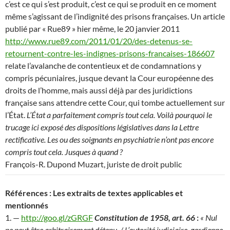
c’est ce qui s’est produit, c’est ce qui se produit en ce moment
même s’agissant de l’indignité des prisons françaises. Un article
publié par « Rue89 » hier même, le 20 janvier 2011
http://www.rue89.com/2011/01/20/des-detenus-se-
retournent-contre-les-indignes-prisons-francaises-186607
relate l’avalanche de contentieux et de condamnations y
compris pécuniaires, jusque devant la Cour européenne des
droits de l’homme, mais aussi déjà par des juridictions
française sans attendre cette Cour, qui tombe actuellement sur
l’État.
L’État a parfaitement compris tout cela. Voilà pourquoi le
trucage ici exposé des dispositions législatives dans la Lettre
rectificative. Les ou des soignants en psychiatrie n’ont pas encore
compris tout cela. Jusques à quand ?
François-R. Dupond Muzart, juriste de droit public
Références : Les extraits de textes applicables et
mentionnés
1. —
http://goo.gl/zGRGF
Constitution de 1958, art. 66
:
« Nul
ne peut être arbitrairement détenu. / L’autorité judiciaire, gardienne