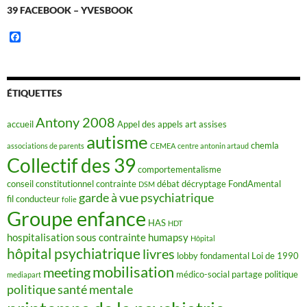
39 FACEBOOK – YVESBOOK
F
a
c
e
b
o
ÉTIQUETTES
o
k
Antony 2008
accueil
Appel des appels
art
assises
autisme
chemla
associations de parents
CEMEA
centre antonin artaud
Collectif des 39
comportementalisme
conseil constitutionnel
contrainte
débat
décryptage FondAmental
DSM
garde à vue psychiatrique
fil conducteur
folie
Groupe enfance
HAS
HDT
hospitalisation sous contrainte
humapsy
Hôpital
hôpital psychiatrique
livres
lobby fondamental
Loi de 1990
mobilisation
meeting
médico-social
partage
politique
mediapart
politique santé mentale