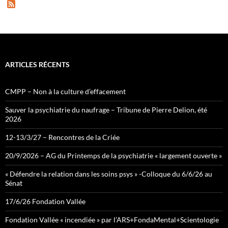
F
e
e
d
ARTICLES RÉCENTS
CMPP – Non à la culture d’effacement
Sauver la psychiatrie du naufrage – Tribune de Pierre Delion, été
2026
12-13/3/27 – Rencontres de la Criée
20/9/2026 – AG du Printemps de la psychiatrie « largement ouverte »
« Défendre la relation dans les soins psys » -Colloque du 6/6/26 au
Sénat
17/6/26 Fondation Vallée
Fondation Vallée « incendiée » par l’ARS+FondaMental+Scientologie