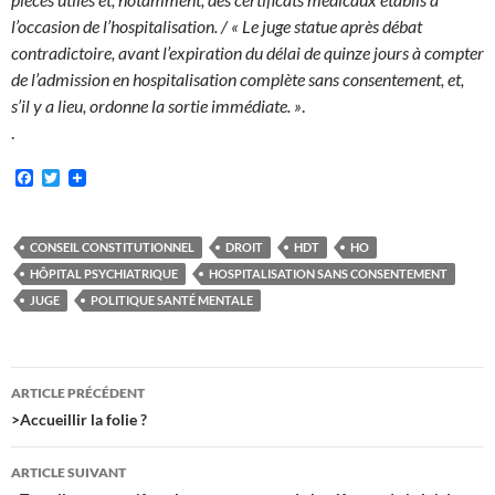
l’occasion de l’hospitalisation. / « Le juge statue après débat
contradictoire, avant l’expiration du délai de quinze jours à compter
de l’admission en hospitalisation complète sans consentement, et,
s’il y a lieu, ordonne la sortie immédiate. »
.
.
F
T
a
w
c
i
e
t
b
t
CONSEIL CONSTITUTIONNEL
DROIT
HDT
HO
o
e
HÔPITAL PSYCHIATRIQUE
HOSPITALISATION SANS CONSENTEMENT
o
r
k
JUGE
POLITIQUE SANTÉ MENTALE
Navigation
ARTICLE PRÉCÉDENT
des
>Accueillir la folie ?
articles
ARTICLE SUIVANT