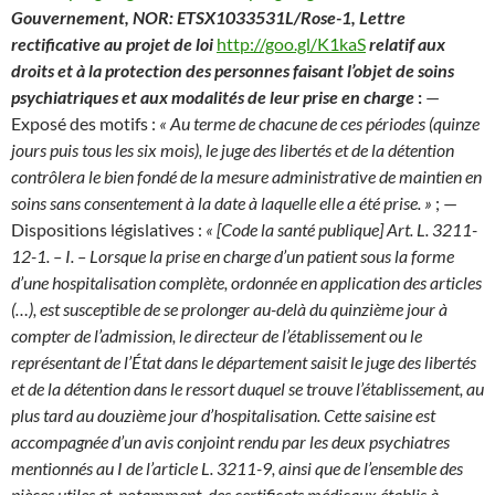
Gouvernement, NOR: ETSX1033531L/Rose-1, Lettre
rectificative au projet de loi
http://goo.gl/K1kaS
relatif aux
droits et à la protection des personnes faisant l’objet de soins
psychiatriques et aux modalités de leur prise en charge
:
—
Exposé des motifs :
« Au terme de chacune de ces périodes (quinze
jours puis tous les six mois), le juge des libertés et de la détention
contrôlera le bien fondé de la mesure administrative de maintien en
soins sans consentement à la date à laquelle elle a été prise. »
;
—
Dispositions législatives :
« [Code la santé publique] Art. L. 3211-
12-1. – I. – Lorsque la prise en charge d’un patient sous la forme
d’une hospitalisation complète, ordonnée en application des articles
(…), est susceptible de se prolonger au-delà du quinzième jour à
compter de l’admission, le directeur de l’établissement ou le
représentant de l’État dans le département saisit le juge des libertés
et de la détention dans le ressort duquel se trouve l’établissement, au
plus tard au douzième jour d’hospitalisation. Cette saisine est
accompagnée d’un avis conjoint rendu par les deux psychiatres
mentionnés au I de l’article L. 3211-9, ainsi que de l’ensemble des
pièces utiles et, notamment, des certificats médicaux établis à