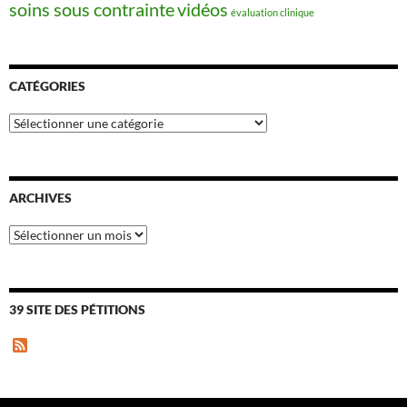
soins sous contrainte
vidéos
évaluation clinique
CATÉGORIES
Catégories
ARCHIVES
Archives
39 SITE DES PÉTITIONS
F
e
e
d