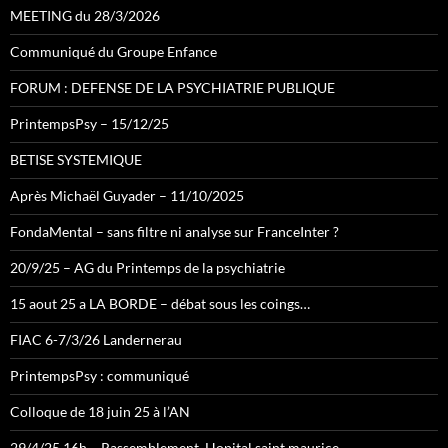
MEETING du 28/3/2026
Communiqué du Groupe Enfance
FORUM : DEFENSE DE LA PSYCHIATRIE PUBLIQUE
PrintempsPsy – 15/12/25
BETISE SYSTEMIQUE
Après Michaël Guyader – 11/10/2025
FondaMental – sans filtre ni analyse sur FranceInter ?
20/9/25 – AG du Printemps de la psychiatrie
15 aout 25 a LA BORDE – débat sous les coings…
FIAC 6-7/3/26 Landernerau
PrintempsPsy : communiqué
Colloque de 18 juin 25 à l’AN
29/4/25 16h – Rassemblement, Hopital saint maurice