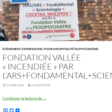
ÉVÈNEMENT
,
EXPRESSIONS
,
POUR L'HOSPITALITÉ EN PSYCHIATRIE
FONDATION VALLÉE
« INCENDIÉE » PAR
L’ARS+FONDAMENTAL+SCIE
13 MAI 2026
COLLECTIF39
Fondation Vallée « incendiée » par l’AR
Continuer la lecture de
→
F
T