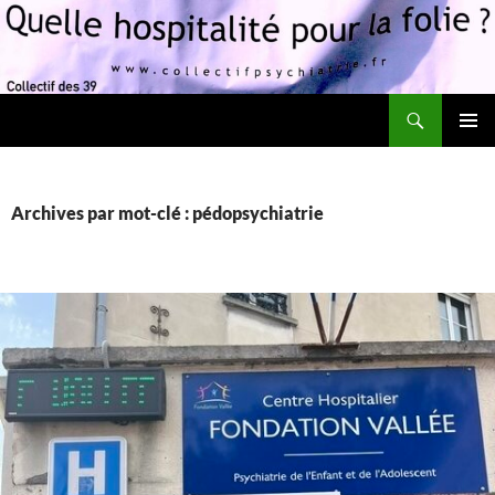
Recherche
Quelle hospitalité pour la folie?
ALLER
MENU
AU
PRINCI
CONTENU
Archives par mot-clé : pédopsychiatrie