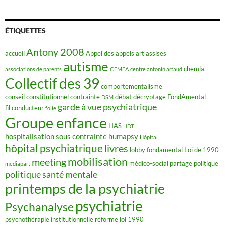
c
e
b
o
ÉTIQUETTES
o
k
Antony 2008
accueil
Appel des appels
art
assises
autisme
chemla
associations de parents
CEMEA
centre antonin artaud
Collectif des 39
comportementalisme
conseil constitutionnel
contrainte
débat
décryptage FondAmental
DSM
garde à vue psychiatrique
fil conducteur
folie
Groupe enfance
HAS
HDT
hospitalisation sous contrainte
humapsy
Hôpital
hôpital psychiatrique
livres
lobby fondamental
Loi de 1990
mobilisation
meeting
médico-social
partage
politique
mediapart
politique santé mentale
printemps de la psychiatrie
psychiatrie
Psychanalyse
psychothérapie institutionnelle
réforme loi 1990