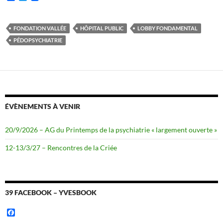
a
w
c
i
e
t
b
t
FONDATION VALLÉE
HÔPITAL PUBLIC
LOBBY FONDAMENTAL
o
e
PÉDOPSYCHIATRIE
o
r
k
ÉVÈNEMENTS À VENIR
20/9/2026 – AG du Printemps de la psychiatrie « largement ouverte »
12-13/3/27 – Rencontres de la Criée
39 FACEBOOK – YVESBOOK
F
a