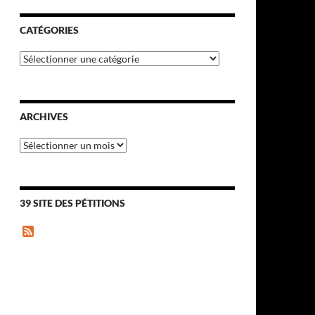
CATÉGORIES
Catégories
ARCHIVES
Archives
39 SITE DES PÉTITIONS
F
e
e
d