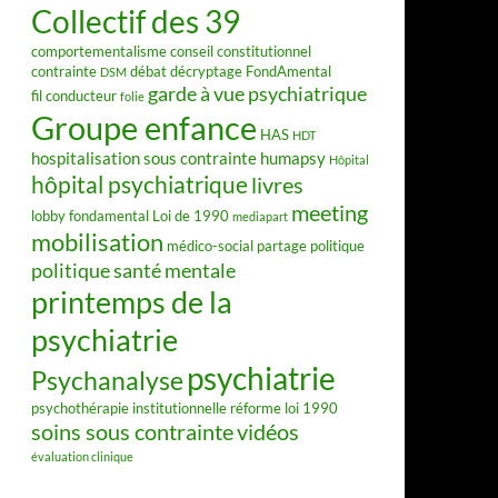
Collectif des 39
comportementalisme
conseil constitutionnel
contrainte
débat
décryptage FondAmental
DSM
garde à vue psychiatrique
fil conducteur
folie
Groupe enfance
HAS
HDT
hospitalisation sous contrainte
humapsy
Hôpital
hôpital psychiatrique
livres
meeting
lobby fondamental
Loi de 1990
mediapart
mobilisation
médico-social
partage
politique
politique santé mentale
printemps de la
psychiatrie
psychiatrie
Psychanalyse
psychothérapie institutionnelle
réforme loi 1990
soins sous contrainte
vidéos
évaluation clinique