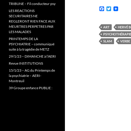
TRIBUNE – Fil conducteur psy
F
T
LES REACTIONS
a
w
SECURITAIRES NE
c
i
REGLERONT RIEN FACE AUX
e
t
MEURTRES PERPETRES PAR
b
t
ART
HERVÉ 
o
e
LES MALADES
PSYCHOTHÉRAPIE
o
r
PRINTEMPS DE LA
k
SLAM
VERBE
PSYCHIATRIE – communiqué
suite à la tragédie de METZ
29/1/23 – DIMANCHE à l’AERI
Revue INSTITUTIONS
15/1/23 – AG du Printemps de
la psychiatrie – AERI-
Montreuil
39 Groupe enfance PUBLIE :