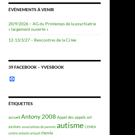
ÉVÈNEMENTS À VENIR
20/9/2026 – AG du Printemps de la psychiatrie
« largement ouverte »
12-13/3/27 – Rencontres de la Criée
39 FACEBOOK – YVESBOOK
F
a
c
e
b
o
ÉTIQUETTES
o
k
Antony 2008
accueil
Appel des appels
art
autisme
assises
associations de parents
CEMEA
chemla
centre antonin artaud