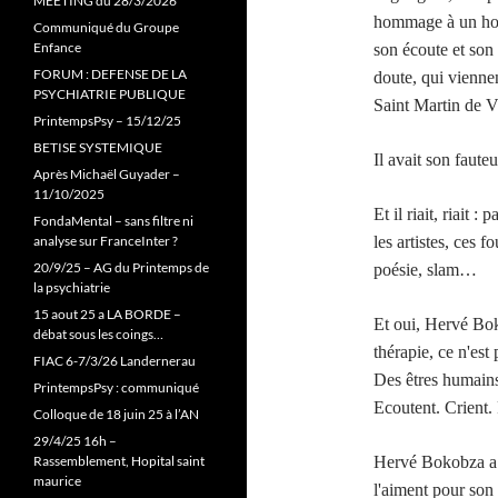
MEETING du 28/3/2026
hommage à un homm
Communiqué du Groupe
Enfance
son écoute et son
FORUM : DEFENSE DE LA
doute, qui viennen
PSYCHIATRIE PUBLIQUE
Saint Martin de 
PrintempsPsy – 15/12/25
BETISE SYSTEMIQUE
Il avait son faute
Après Michaël Guyader –
11/10/2025
Et il riait, riait 
FondaMental – sans filtre ni
analyse sur FranceInter ?
les artistes, ces f
20/9/25 – AG du Printemps de
poésie, slam…
la psychiatrie
15 aout 25 a LA BORDE –
Et oui, Hervé Bok
débat sous les coings…
thérapie, ce n'es
FIAC 6-7/3/26 Landernerau
Des êtres humains,
PrintempsPsy : communiqué
Ecoutent. Crient. 
Colloque de 18 juin 25 à l’AN
29/4/25 16h –
Rassemblement, Hopital saint
Hervé Bokobza a 
maurice
l'aiment pour son