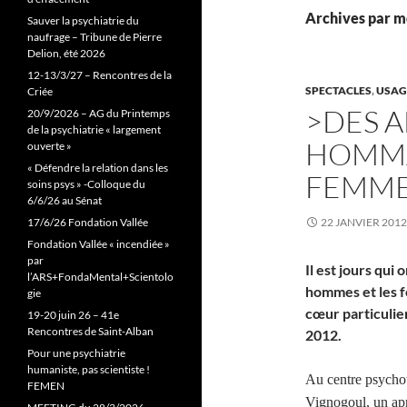
Archives par mo
Sauver la psychiatrie du
naufrage – Tribune de Pierre
Delion, été 2026
12-13/3/27 – Rencontres de la
SPECTACLES
,
USAG
Criée
>DES A
20/9/2026 – AG du Printemps
de la psychiatrie « largement
HOMMA
ouverte »
« Défendre la relation dans les
FEMME
soins psys » -Colloque du
6/6/26 au Sénat
17/6/26 Fondation Vallée
22 JANVIER 2012
Fondation Vallée « incendiée »
par
Il est jours qui
l’ARS+FondaMental+Scientolo
hommes et les 
gie
cœur particulier
19-20 juin 26 – 41e
Rencontres de Saint-Alban
2012.
Pour une psychiatrie
humaniste, pas scientiste !
Au centre psycho
FEMEN
Vignogoul, un apr