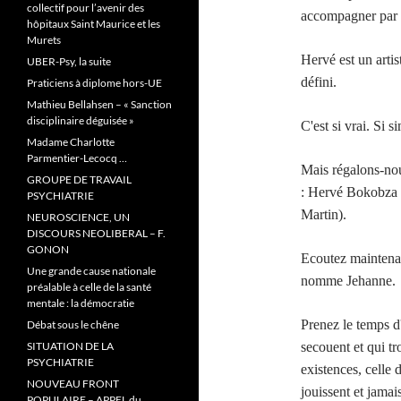
collectif pour l’avenir des
accompagner par l
hôpitaux Saint Maurice et les
Murets
Hervé est un arti
UBER-Psy, la suite
défini.
Praticiens à diplome hors-UE
Mathieu Bellahsen – « Sanction
disciplinaire déguisée »
C'est si vrai. Si 
Madame Charlotte
Parmentier-Lecocq …
Mais régalons-nous
GROUPE DE TRAVAIL
: Hervé Bokobza e
PSYCHIATRIE
Martin).
NEUROSCIENCE, UN
DISCOURS NEOLIBERAL – F.
GONON
Ecoutez maintenan
Une grande cause nationale
nomme Jehanne.
préalable à celle de la santé
mentale : la démocratie
Prenez le temps d'
Débat sous le chêne
SITUATION DE LA
secouent et qui tr
PSYCHIATRIE
existences, celle 
NOUVEAU FRONT
jouissent et jama
POPULAIRE – APPEL du