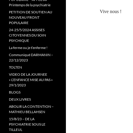
Printemps de la psychiatrie
Vive nous !
PETITION DE SOUTIEN AU
NOUVEAU FRONT
POPULAIRE
24-25/5/2024 ASSISES
CITOYENNES DU SOIN
PSYCHIQUE
La ferme ou je t’enferme !
Communiqué DARMANIN –
22/12/2023
TOLTEN
VIDEO DE LA JOURNEE
« L’ENFANCE MISE AU PAS »
29/1/2023
BLOGS
DEUX LIVRES
ABOLIR LA CONTENTION –
MATHIEU BELLAHSEN
15/8/23 – DE LA
PSYCHIATRIE SOUS LE
TILLEUL