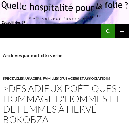
Recherche
Quelle hospitalité pour la folie?
ALLER
MENU
AU
PRINCI
CONTENU
Archives par mot-clé : verbe
SPECTACLES
,
USAGERS, FAMILLES D'USAGERS ET ASSOCIATIONS
>DES ADIEUX POÉTIQUES :
HOMMAGE D'HOMMES ET
DE FEMMES À HERVÉ
BOKOBZA