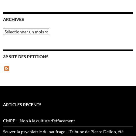
ARCHIVES
Archives
39 SITE DES PÉTITIONS
F
e
e
d
ARTICLES RÉCENTS
CMPP – Non à la culture d’effacement
Sauver la psychiatrie du naufrage – Tribune de Pierre Delion, été