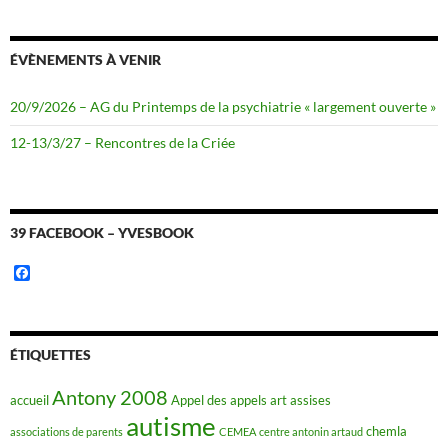
ÉVÈNEMENTS À VENIR
20/9/2026 – AG du Printemps de la psychiatrie « largement ouverte »
12-13/3/27 – Rencontres de la Criée
39 FACEBOOK – YVESBOOK
F
a
c
e
b
o
ÉTIQUETTES
o
k
Antony 2008
accueil
Appel des appels
art
assises
autisme
chemla
associations de parents
CEMEA
centre antonin artaud