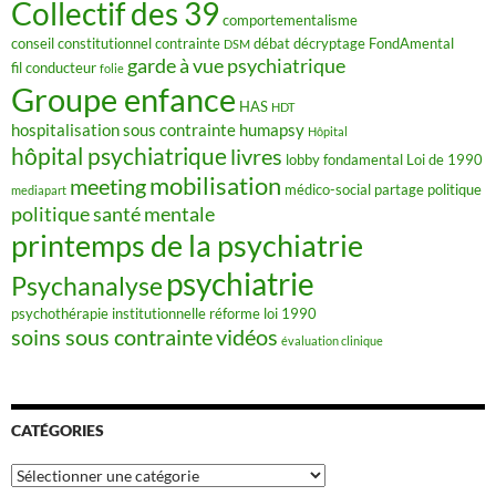
Collectif des 39
comportementalisme
conseil constitutionnel
contrainte
débat
décryptage FondAmental
DSM
garde à vue psychiatrique
fil conducteur
folie
Groupe enfance
HAS
HDT
hospitalisation sous contrainte
humapsy
Hôpital
hôpital psychiatrique
livres
lobby fondamental
Loi de 1990
mobilisation
meeting
médico-social
partage
politique
mediapart
politique santé mentale
printemps de la psychiatrie
psychiatrie
Psychanalyse
psychothérapie institutionnelle
réforme loi 1990
soins sous contrainte
vidéos
évaluation clinique
CATÉGORIES
Catégories