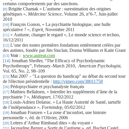
certains comportements par des sanctions.
Brigitte Chamak « L’autisme : surestimation des origines
[9]
génétiques »,
Médecine/ Science
, Volume 26, n°6-7, Juin-juillet
2010
François Gonon, « La psychiatrie biologique, une bulle
[10]
spéculative ? »,
Esprit,
Novembre 2011
« Autisme, changer le regard », Le monde science et techno,
[11]
16/12/2011
L’une des toutes premières fondations entièrement créées par
[12]
des autistes, fondée par Jim Sinclair, Donna Williams et Katie Grant
Voir :
www.autreat.com
[13]
Jonathan Shedler, “
The Efficacy of Psychodynamic
[14]
Psychotherapy
”,
February–March 2010,
American Psychologist
,
Vol. 65, No. 2, 98–109
Mai 2007 – "La question du handicap" au débat du second tour
[15]
de l'élection présidentielle :
http://vimeo.com/38011758
Pédopsychiatre et psychanalyste français
[16]
Mathieu Bellahsen, « Interdire les suppléments d’âme de la
[17]
psychiatrie ? »,
Médiapart
, 17/02/2012
Louis-Adrien Delarue, « La Haute Autorité de Santé, tartuffe
[18]
de l’indépendance »,
Formindep,
05/02/2012
Jonathan Franzen « La zone d’inconfort, une histoire
[19]
personnelle », éd. de l’Olivier, 2006
Lettres d’Arthur Rimbaud dites « du voyant »
[20]
Jacqueline Berger « Sortir de l’autisme », ed. Buchet Castel,
[21]