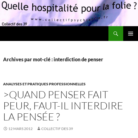
Recherche
Quelle hospitalité pour la folie?
ALLER
MENU
AU
PRINCI
CONTENU
Archives par mot-clé : interdiction de penser
ANALYSES ET PRATIQUES PROFESSIONNELLES
>QUAND PENSER FAIT
PEUR, FAUT-IL INTERDIRE
LA PENSÉE ?
12 MARS 2012
COLLECTIF DES 39