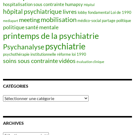
hospitalisation sous contrainte
humapsy
Hôpital
hôpital psychiatrique
livres
lobby fondamental
Loi de 1990
mobilisation
meeting
médico-social
partage
politique
mediapart
politique santé mentale
printemps de la psychiatrie
psychiatrie
Psychanalyse
psychothérapie institutionnelle
réforme loi 1990
soins sous contrainte
vidéos
évaluation clinique
CATÉGORIES
Catégories
ARCHIVES
Archives