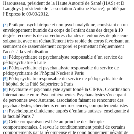
Harousseau, président de la Haute Autorité de Santé (HAS) et D.
Langloys (présidente de l'association Autisme France), publié par
l’Express le 09/03/2012.
Pratique psychiatrique et non psychanalytique, consistant en un
[2]
enveloppement humide du corps de l'enfant dans des draps à 10
degrés recouverts de couvertures chaudes et entourées de plusieurs
soignants, avec un réchauffement très rapide du corps favorisant un
sentiment de rassemblement corporel et permettant fréquemment
l'accès à la verbalisation
Pédopsychiatre et psychanalyste responsable d’un service de
[3]
pédopsychiatrie à Lille
Pédopsychiatre et psychanalyste responsable du service de
[4]
pédopsychiatrie de l’hôpital Necker à Paris
Pédopsychiatre responsable du service de pédopsychiatrie de
[5]
l’hôpital de la Pitié Salpètrière à Paris
Psychiatre et psychanalyste ayant fondé la CIPPA, Coordination
[6]
Internationale entre Psychothérapeutes Psychanalystes s'occupant
de personnes avec Autisme, association faisant se rencontrer des
psychanalystes, chercheurs en neurosciences, comportementalistes
Psychologue clinicienne auprès d’enfants autistes, enseignante à
[7]
la faculté Paris 7
Cette comparaison est liée au principe des thérapies
[8]
comportementales, à savoir le conditionnement positif de certains
comportements par la récompense et le conditionnement négatif de