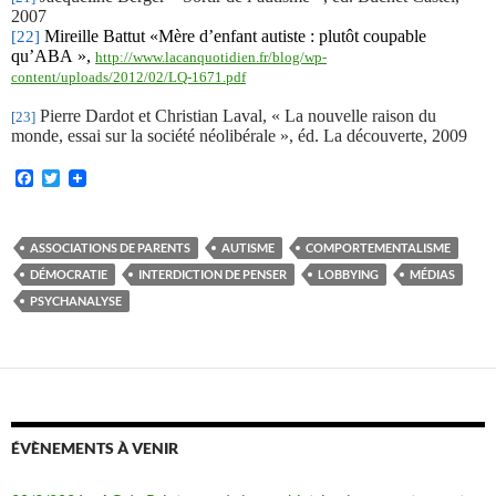
2007
Mireille Battut
«
Mère d’enfant autiste : plutôt coupable
[22]
qu’ABA »,
http://www.lacanquotidien.fr/blog/wp-
content/uploads/2012/02/LQ-1671.pdf
Pierre Dardot et Christian Laval, « La nouvelle raison du
[23]
monde, essai sur la société néolibérale », éd. La découverte, 2009
F
T
a
w
c
i
e
t
b
t
ASSOCIATIONS DE PARENTS
AUTISME
COMPORTEMENTALISME
o
e
DÉMOCRATIE
INTERDICTION DE PENSER
LOBBYING
MÉDIAS
o
r
k
PSYCHANALYSE
ÉVÈNEMENTS À VENIR