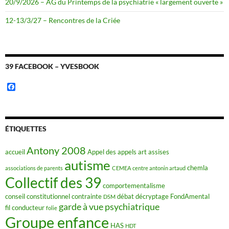
20/9/2026 – AG du Printemps de la psychiatrie « largement ouverte »
12-13/3/27 – Rencontres de la Criée
39 FACEBOOK – YVESBOOK
F
a
c
e
b
o
ÉTIQUETTES
o
k
Antony 2008
accueil
Appel des appels
art
assises
autisme
chemla
associations de parents
CEMEA
centre antonin artaud
Collectif des 39
comportementalisme
conseil constitutionnel
contrainte
débat
décryptage FondAmental
DSM
garde à vue psychiatrique
fil conducteur
folie
Groupe enfance
HAS
HDT