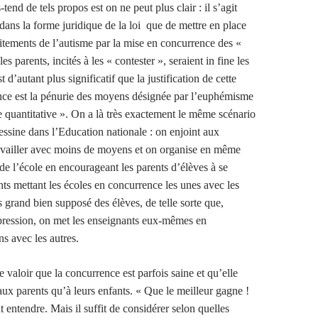
tend de tels propos est on ne peut plus clair : il s’agit
dans la forme juridique de la loi que de mettre en place
itements de l’autisme par la mise en concurrence des «
s parents, incités à les « contester », seraient in fine les
t d’autant plus significatif que la justification de cette
nce est la pénurie des moyens désignée par l’euphémisme
e quantitative ». On a là très exactement le même scénario
essine dans l’Education nationale : on enjoint aux
availler avec moins de moyens et on organise en même
e l’école en encourageant les parents d’élèves à se
nts mettant les écoles en concurrence les unes avec les
s grand bien supposé des élèves, de telle sorte que,
pression, on met les enseignants eux-mêmes en
s avec les autres.
 valoir que la concurrence est parfois saine et qu’elle
 aux parents qu’à leurs enfants. « Que le meilleur gagne !
 entendre. Mais il suffit de considérer selon quelles