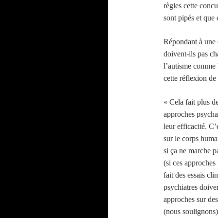
règles cette conc
sont pipés et que
Répondant à une 
doivent-ils pas c
l’autisme comme l
cette réflexion de
« Cela fait plus 
approches psychan
leur efficacité. C
sur le corps huma
si ça ne marche pa
(si ces approches
fait des essais cl
psychiatres doiven
approches sur des 
(nous soulignons)