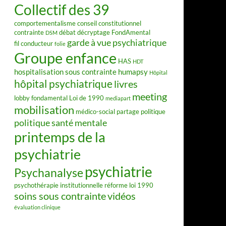
Collectif des 39
comportementalisme
conseil constitutionnel
contrainte
débat
décryptage FondAmental
DSM
garde à vue psychiatrique
fil conducteur
folie
Groupe enfance
HAS
HDT
hospitalisation sous contrainte
humapsy
Hôpital
hôpital psychiatrique
livres
meeting
lobby fondamental
Loi de 1990
mediapart
mobilisation
médico-social
partage
politique
politique santé mentale
printemps de la
psychiatrie
psychiatrie
Psychanalyse
psychothérapie institutionnelle
réforme loi 1990
soins sous contrainte
vidéos
évaluation clinique