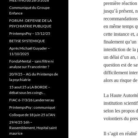
MEETING du 28/3/2026
première réaction 
Communiqué du Groupe
jusqu’à présent, 
Enfance
recommandations a
FORUM : DEFENSE DE LA
PSYCHIATRIE PUBLIQUE
en même temps qu’
PrintempsPsy – 15/12/25
cette instance et, 
BETISE SYSTEMIQUE
finalement qu’un 
Après Michaël Guyader –
interdiction de la
11/10/2025
un délai d’un an,
FondaMental – sans filtre ni
question est de s
analyse sur FranceInter ?
difficilement inter
20/9/25 – AG du Printemps de
la psychiatrie
alors au risque de 
15 aout 25 a LA BORDE –
débat sous les coings…
La Haute Autorit
FIAC 6-7/3/26 Landernerau
institution scien
PrintempsPsy : communiqué
selon les propos 
Colloque de 18 juin 25 à l’AN
volontiers du prest
29/4/25 16h –
Rassemblement, Hopital saint
maurice
Il s’agit en réalit