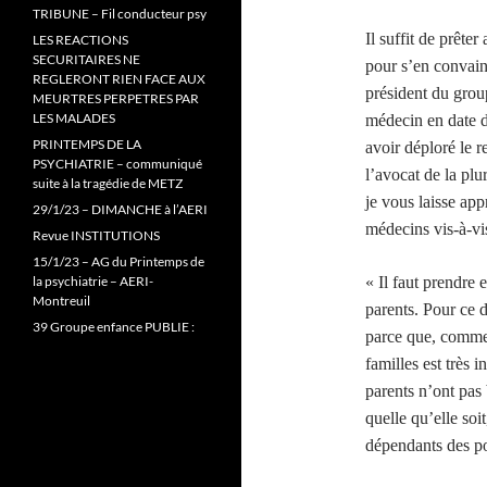
TRIBUNE – Fil conducteur psy
Il suffit de prête
LES REACTIONS
SECURITAIRES NE
pour s’en convain
REGLERONT RIEN FACE AUX
président du gro
MEURTRES PERPETRES PAR
LES MALADES
médecin en date d
PRINTEMPS DE LA
avoir déploré le re
PSYCHIATRIE – communiqué
l’avocat de la plu
suite à la tragédie de METZ
je vous laisse appr
29/1/23 – DIMANCHE à l’AERI
médecins vis-à-vis
Revue INSTITUTIONS
15/1/23 – AG du Printemps de
la psychiatrie – AERI-
« Il faut prendre 
Montreuil
parents. Pour ce d
39 Groupe enfance PUBLIE :
parce que, comme l
familles est très 
parents n’ont pas
quelle qu’elle soi
dépendants des po