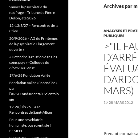
Archives par m
Sauver la psychiatrie du
naufrage – Tribune de Pierre
Delion, été 2026
12-13/3/27 – Rencontres de la
ANALYSES ET PRA
Criée
PUBLIQUES
20/9/2026 – AG du Printemps
>"IL F
de la psychiatrie « largement
ouverte »
D’ARRÊ
« Défendre la relation dans les
soins psys » -Colloque du
ÉVALUA
6/6/26 au Sénat
17/6/26 Fondation Vallée
DARDO
Fondation Vallée « incendiée »
MARS)
par
l’ARS+FondaMental+Scientolo
gie
28 MARS 2012
19-20 juin 26 – 41e
Rencontres de Saint-Alban
Pour une psychiatrie
humaniste, pas scientiste !
FEMEN
Prenant connaissa