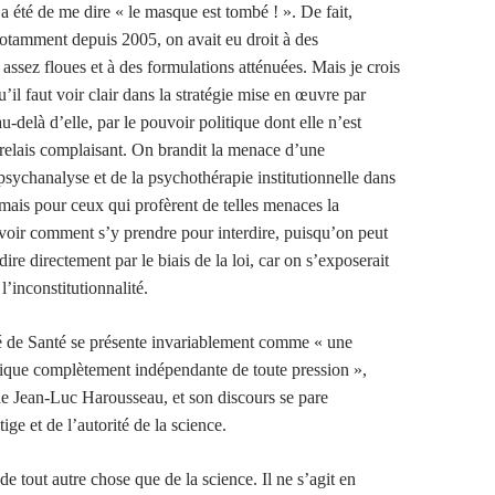
a été de me dire « le masque est tombé ! ». De fait,
notamment depuis 2005, on avait eu droit à des
ssez floues et à des formulations atténuées. Mais je crois
il faut voir clair dans la stratégie mise en œuvre par
au-delà d’elle, par le pouvoir politique dont elle n’est
relais complaisant. On brandit la menace d’une
 psychanalyse et de la psychothérapie institutionnelle dans
 mais pour ceux qui profèrent de telles menaces la
avoir comment s’y prendre pour interdire, puisqu’on peut
dire directement par le biais de la loi, car on s’exposerait
l’inconstitutionnalité.
é de Santé se présente invariablement comme « une
tifique complètement indépendante de toute pression »,
de Jean-Luc Harousseau, et son discours se pare
ige et de l’autorité de la science.
é de tout autre chose que de la science. Il ne s’agit en