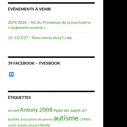
ÉVÈNEMENTS À VENIR
20/9/2026 – AG du Printemps de la psychiatrie
« largement ouverte »
12-13/3/27 – Rencontres de la Criée
39 FACEBOOK – YVESBOOK
F
a
c
e
b
o
ÉTIQUETTES
o
k
Antony 2008
accueil
Appel des appels
art
autisme
assises
associations de parents
CEMEA
chemla
centre antonin artaud