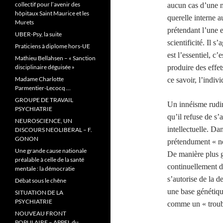
collectif pour l’avenir des
aucun cas d’une n
hôpitaux Saint Maurice et les
querelle interne 
Murets
prétendant l’une et
UBER-Psy, la suite
scientificité. Il s
Praticiens à diplome hors-UE
est l’essentiel, c’
Mathieu Bellahsen – « Sanction
disciplinaire déguisée »
produire des effet
Madame Charlotte
ce savoir, l’indiv
Parmentier-Lecocq …
GROUPE DE TRAVAIL
Un innéisme rudime
PSYCHIATRIE
qu’il refuse de s’
NEUROSCIENCE, UN
intellectuelle. Dan
DISCOURS NEOLIBERAL – F.
GONON
prétendument « n
Une grande cause nationale
De manière plus gé
préalable à celle de la santé
continuellement de
mentale : la démocratie
s’autorise de la d
Débat sous le chêne
une base génétiqu
SITUATION DE LA
PSYCHIATRIE
comme un « troub
NOUVEAU FRONT
POPULAIRE – APPEL du