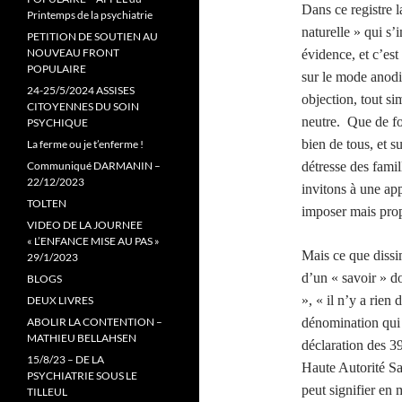
Dans ce registre 
Printemps de la psychiatrie
naturelle » qui s’
PETITION DE SOUTIEN AU
NOUVEAU FRONT
évidence, et c’es
POPULAIRE
sur le mode anodi
24-25/5/2024 ASSISES
objection, tout si
CITOYENNES DU SOIN
neutre. Que de fo
PSYCHIQUE
bien de tous, et s
La ferme ou je t’enferme !
Communiqué DARMANIN –
détresse des fami
22/12/2023
invitons à une app
TOLTEN
imposer mais prop
VIDEO DE LA JOURNEE
« L’ENFANCE MISE AU PAS »
Mais ce que dissi
29/1/2023
d’un « savoir » do
BLOGS
», « il n’y a rien 
DEUX LIVRES
ABOLIR LA CONTENTION –
dénomination qui r
MATHIEU BELLAHSEN
déclaration des 39
15/8/23 – DE LA
Haute Autorité Sav
PSYCHIATRIE SOUS LE
peut signifier en 
TILLEUL