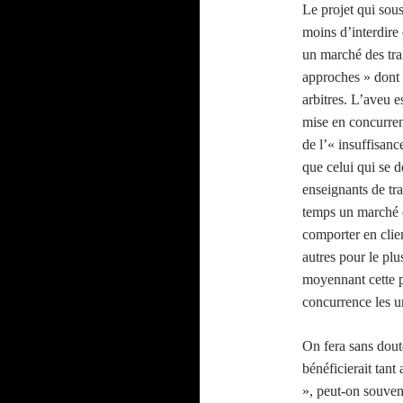
Le projet qui sous-
moins d’interdire 
un marché des tra
approches » dont le
arbitres. L’aveu es
mise en concurre
de l’« insuffisanc
que celui qui se d
enseignants de tr
temps un marché d
comporter en clie
autres pour le plu
moyennant cette 
concurrence les un
On fera sans doute
bénéficierait tant
», peut-on souvent