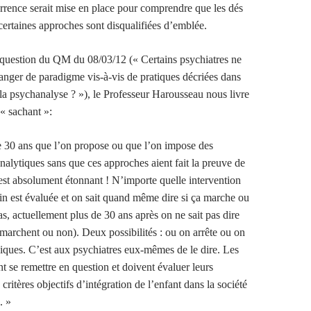
urrence serait mise en place pour comprendre que les dés
 certaines approches sont disqualifiées d’emblée.
question du QM du 08/03/12 (« Certains psychiatres ne
hanger de paradigme vis-à-vis de pratiques décriées dans
a psychanalyse ? »), le Professeur Harousseau nous livre
 « sachant »:
de 30 ans que l’on propose ou que l’on impose des
alytiques sans que ces approches aient fait la preuve de
’est absolument étonnant ! N’importe quelle intervention
in est évaluée et on sait quand même dire si ça marche ou
s, actuellement plus de 30 ans après on ne sait pas dire
 marchent ou non). Deux possibilités : ou on arrête ou on
iniques. C’est aux psychiatres eux-mêmes de le dire. Les
t se remettre en question et doivent évaluer leurs
critères objectifs d’intégration de l’enfant dans la société
. »