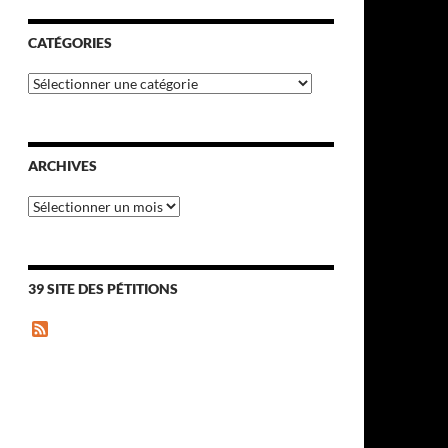
CATÉGORIES
Catégories
ARCHIVES
Archives
39 SITE DES PÉTITIONS
F
e
e
d