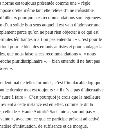
la norme est toujours présentée comme une « règle
impose d’elle-même tant elle relève d’une irrésistible
t d’ailleurs pourquoi ces recommandations sont égrenées
n d’un solide bon sens auquel il est vain d’adresser une
mplement parce qu’on ne peut rien objecter à ce qui est
rmules lénifiantes n’a-t-on pas entendu ! « C’est pour le
urtout pour le bien des enfants autistes et pour soulager la
lles, que nous faisons ces recommandations », « nous
roche pluridisciplinaire », « bien entendu il ne faut pas
oser ».
mulent mal de telles formules, c’est l’implacable logique
nt le dernier mot est toujours : « il n’y a pas d’alternative
d’autre à faire ». C’est pourquoi je crois que la meilleure
evient à cette instance est en effet, comme le dit la
, celle de « Haute Autorité Sachante », surtout pas «
ante », avec tout ce que ce participe présent adjectivé
matière d’infatuation, de suffisance et de morgue.