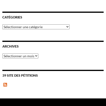
CATÉGORIES
Catégories
ARCHIVES
Archives
39 SITE DES PÉTITIONS
F
e
e
d