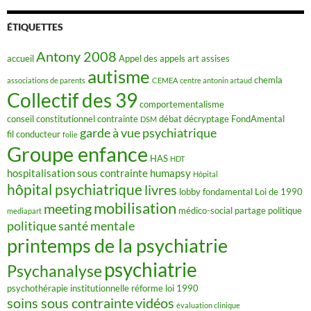
e
b
o
ÉTIQUETTES
o
k
Antony 2008
accueil
Appel des appels
art
assises
autisme
chemla
associations de parents
CEMEA
centre antonin artaud
Collectif des 39
comportementalisme
conseil constitutionnel
contrainte
débat
décryptage FondAmental
DSM
garde à vue psychiatrique
fil conducteur
folie
Groupe enfance
HAS
HDT
hospitalisation sous contrainte
humapsy
Hôpital
hôpital psychiatrique
livres
lobby fondamental
Loi de 1990
mobilisation
meeting
médico-social
partage
politique
mediapart
politique santé mentale
printemps de la psychiatrie
psychiatrie
Psychanalyse
psychothérapie institutionnelle
réforme loi 1990
soins sous contrainte
vidéos
évaluation clinique