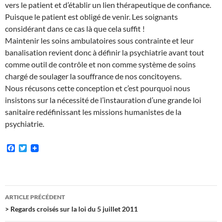
vers le patient et d’établir un lien thérapeutique de confiance.
Puisque le patient est obligé de venir. Les soignants
considérant dans ce cas là que cela suffit !
Maintenir les soins ambulatoires sous contrainte et leur
banalisation revient donc à définir la psychiatrie avant tout
comme outil de contrôle et non comme système de soins
chargé de soulager la souffrance de nos concitoyens.
Nous récusons cette conception et c’est pourquoi nous
insistons sur la nécessité de l’instauration d’une grande loi
sanitaire redéfinissant les missions humanistes de la
psychiatrie.
F
T
a
w
c
i
e
t
b
t
o
e
Navigation
o
r
ARTICLE PRÉCÉDENT
k
des
> Regards croisés sur la loi du 5 juillet 2011