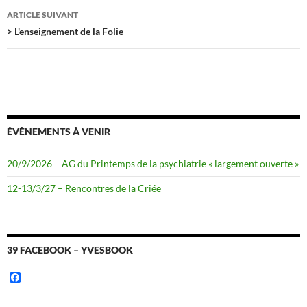
articles
ARTICLE SUIVANT
> L'enseignement de la Folie
ÉVÈNEMENTS À VENIR
20/9/2026 – AG du Printemps de la psychiatrie « largement ouverte »
12-13/3/27 – Rencontres de la Criée
39 FACEBOOK – YVESBOOK
F
a
c