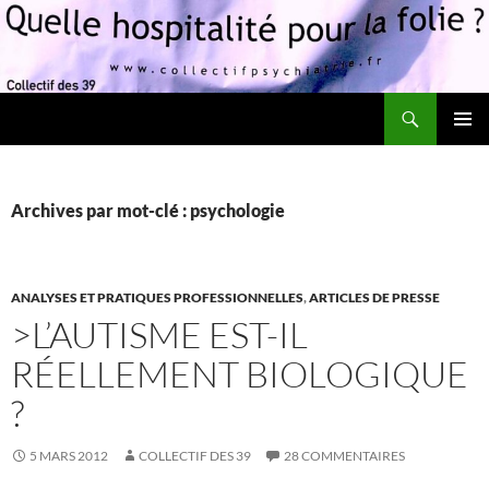
Recherche
Quelle hospitalité pour la folie?
ALLER
MENU
AU
PRINCI
CONTENU
Archives par mot-clé : psychologie
ANALYSES ET PRATIQUES PROFESSIONNELLES
,
ARTICLES DE PRESSE
>L’AUTISME EST-IL
RÉELLEMENT BIOLOGIQUE
?
5 MARS 2012
COLLECTIF DES 39
28 COMMENTAIRES