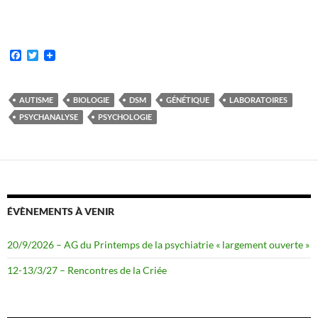
F
T
a
w
c
i
e
t
b
t
AUTISME
BIOLOGIE
DSM
GÉNÉTIQUE
LABORATOIRES
o
e
PSYCHANALYSE
PSYCHOLOGIE
o
r
k
ÉVÈNEMENTS À VENIR
20/9/2026 – AG du Printemps de la psychiatrie « largement ouverte »
12-13/3/27 – Rencontres de la Criée