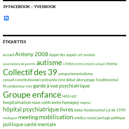
39 FACEBOOK – YVESBOOK
F
a
c
e
b
o
ÉTIQUETTES
o
k
Antony 2008
accueil
Appel des appels
art
assises
autisme
chemla
associations de parents
CEMEA
centre antonin artaud
Collectif des 39
comportementalisme
conseil constitutionnel
contrainte
débat
décryptage FondAmental
DSM
garde à vue psychiatrique
fil conducteur
folie
Groupe enfance
HAS
HDT
hospitalisation sous contrainte
humapsy
Hôpital
hôpital psychiatrique
livres
lobby fondamental
Loi de 1990
mobilisation
meeting
médico-social
partage
politique
mediapart
politique santé mentale