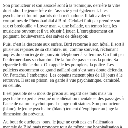
Son producteur et son associé sont à la technique, derrière la vitre
du studio. Le jeune frère de l’associé y est également. Il est
psychiatre et fournit parfois de la méthadone. Il fait avaler 6
comprimés de Phénobarbital à Bird. Celui-ci finit par prendre son
sax et bredouille « Lover man », une ballade, un tempo lent, les
musiciens ouvrent et il va réussir à jouer. L’enregistrement est
poignant, bouleversant, des salves de désespoir.
Puis, c’est la descente aux enfers. Bird retourne à son hôtel. Il sort à
plusieurs reprises de sa chambre, nu, comme souvent, réclamant
auprès du concierge de pouvoir téléphoner à sa femme. On finit par
l’enfermer dans sa chambre. De la fumée passe sous la porte. Sa
cigarette brûle le drap. On appelle les pompiers, la police. Les
policiers assomment ce grand gaillard qui s’est sans doute défendu.
On l’attache, l’embarque. Les copains mettent plus de 10 jours à le
retrouver. Il est en prison, en garde à vue psychiatrique, camisolé,
en cellule.
Il est passible de 6 mois de prison au regard des faits mais un
psychiatre expert a évoqué une aliénation mentale et des passages à
l’acte de nature psychotique. Le juge doit statuer. Son producteur
(blanc), le jeune psychiatre (blanc) tentent d’expliquer au juge la
dimension du prévenu.
Au bout de quelques jours, le juge ne croit pas en l’aliénation
mentale de Bird mais prononce tout de même une hospitalisation à