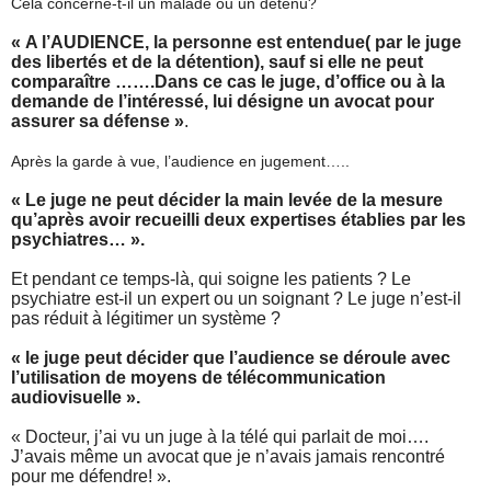
Cela concerne-t-il un malade ou un détenu?
« A l’AUDIENCE, la personne est entendue( par le juge
des libertés et de la détention), sauf si elle ne peut
comparaître …….Dans ce cas le juge, d’office ou à la
demande de l’intéressé, lui désigne un avocat pour
assurer sa défense »
.
Après la garde à vue, l’audience en jugement…..
« Le juge ne peut décider la main levée de la mesure
qu’après avoir recueilli deux expertises établies par les
psychiatres… ».
Et pendant ce temps-là, qui soigne les patients ? Le
psychiatre est-il un expert ou un soignant ? Le juge n’est-il
pas réduit à légitimer un système ?
« le juge peut décider que l’audience se déroule avec
l’utilisation de moyens de télécommunication
audiovisuelle ».
« Docteur, j’ai vu un juge à la télé qui parlait de moi….
J’avais même un avocat que je n’avais jamais rencontré
pour me défendre! ».