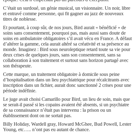
C’était un surdoué, un génie musical, un visionnaire. Un noir, libre
et entravé comme personne, qui fit gagner au jazz de nouveaux
titres de noblesse.
Et pourtant, à coup sûr, de nos jours, Bird aurait « bénéficié » de
soins sans consentement, pourquoi pas, mais aussi sans doute de
soins en ambulatoire obligatoires s’il avait vécu en France. A défaut
d’altérer la gamme, cela aurait altéré sa créativité et sa présence au
monde. Imaginez : Bird sous neuroleptique retard toute sa vie pour
deux crises de quelques jours, sans son consentement, sans sa
collaboration à son traitement et surtout sans horizon partagé avec
son thérapeute.
Cette marque, un traitement obligatoire à domicile sous peine
d’hospitalisation dans un lieu psychiatrique pour récalcitrants avec
inscription dans un fichier, aurait donc sanctionné 2 crises pour une
période indéfinie.
Le juge avait choisi Camarillo pour Bird, un lieu de soin, mais que
se serait-il passé si les copains avaient été absents, si un psychiatre
de sa connaissance n’était pas intervenu : la prison ou un
établissement dont on ne sortait pas.
Billy Holiday, Wardell gray, Howard McGhee, Bud Powell, Lester
Young, etc….. n’ont pas eu autant de chance.