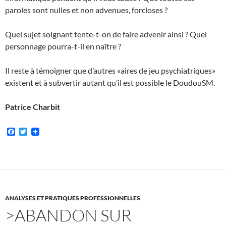
paroles sont nulles et non advenues, forcloses ?
Quel sujet soignant tente-t-on de faire advenir ainsi ? Quel
personnage pourra-t-il en naître ?
Il reste à témoigner que d’autres «aires de jeu psychiatriques»
existent et à subvertir autant qu’il est possible le DoudouSM.
Patrice Charbit
F
T
a
w
c
i
e
t
b
t
o
e
o
r
k
ANALYSES ET PRATIQUES PROFESSIONNELLES
>ABANDON SUR