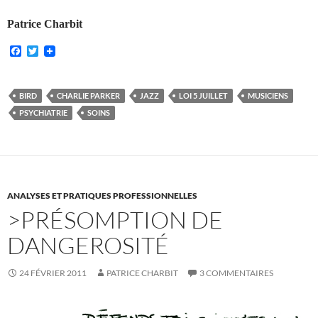
Patrice Charbit
F
T
a
w
c
i
e
t
b
t
BIRD
CHARLIE PARKER
JAZZ
LOI 5 JUILLET
MUSICIENS
o
e
PSYCHIATRIE
SOINS
o
r
k
ANALYSES ET PRATIQUES PROFESSIONNELLES
>PRÉSOMPTION DE
DANGEROSITÉ
24 FÉVRIER 2011
PATRICE CHARBIT
3 COMMENTAIRES