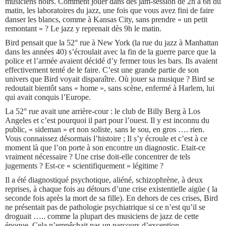
musiciens noirs. Comment jouer dans des jam-session de 2h à 6h du
matin, les laboratoires du jazz, une fois que vous avez fini de faire
danser les blancs, comme à Kansas City, sans prendre « un petit
remontant » ? Le jazz y reprenait dès 9h le matin.
Bird pensait que la 52° rue à New York (la rue du jazz à Manhattan
dans les années 40) s’écroulait avec la fin de la guerre parce que la
police et l’armée avaient décidé d’y fermer tous les bars. Ils avaient
effectivement tenté de le faire. C’est une grande partie de son
univers que Bird voyait disparaître. Où jouer sa musique ? Bird se
redoutait bientôt sans « home », sans scène, enfermé à Harlem, lui
qui avait conquis l’Europe.
La 52° rue avait une arrière-cour : le club de Billy Berg à Los
Angeles et c’est pourquoi il part pour l’ouest. Il y est inconnu du
public, « sideman » et non soliste, sans le sou, en gros …. rien.
Vous connaissez désormais l’histoire ; Il s’y écroule et c’est à ce
moment là que l’on porte à son encontre un diagnostic. Etait-ce
vraiment nécessaire ? Une crise doit-elle concentrer de tels
jugements ? Est-ce « scientifiquement » légitime ?
Il a été diagnostiqué psychotique, aliéné, schizophrène, à deux
reprises, à chaque fois au détours d’une crise existentielle aigüe ( la
seconde fois après la mort de sa fille). En dehors de ces crises, Bird
ne présentait pas de pathologie psychiatrique si ce n’est qu’il se
droguait ….. comme la plupart des musiciens de jazz de cette
époque. Cela n’empêchait pas un parcours d’exception.