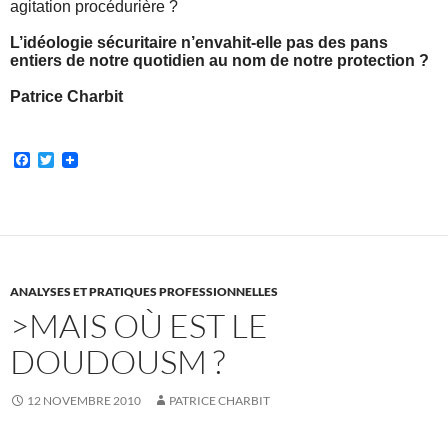
agitation procédurière ?
L’idéologie sécuritaire n’envahit-elle pas des pans
entiers de notre quotidien au nom de notre protection ?
Patrice Charbit
F
T
a
w
c
i
e
t
b
t
o
e
o
r
k
ANALYSES ET PRATIQUES PROFESSIONNELLES
>MAIS OÙ EST LE
DOUDOUSM ?
12 NOVEMBRE 2010
PATRICE CHARBIT