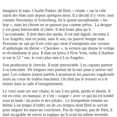
Imaginez le topo. Charlie Parker, dit Bird, « réside » sur la côte
ouest des états unis depuis quelques mois. Il a décidé d’y vivre, tout
comme Stravinsky et Schonberg, lui le grand saxophoniste « be-
bop », mais les choses ne se passent pas comme prévu. La drogue
y est quasi introuvable et chère. Il doit boire plus qu’à
l’accoutumée. Il dort dans des taudis. Il est mal fagoté, inconnu à
Los Angeles, mal en point, sans le sou, un pauvre bougre noir.
Personne ne sait qu’il est celui qui vient d’enregistrer une version
d’anthologie du thème « Cherokee », la version qui donne le vertige
et révolutionne le jazz. Il était un héros à New York, enfin à Harlem
et sur la 52 ° rue, le voici plus rien à Los Angeles.
Son producteur le cherche. Il reste introuvable. Les copains partent
à sa rencontre. De longues rues partent de la mer pour n’arriver nul
part. Les voitures jouent parfois à poursuivre les pauvres vagabonds
noirs au cours de rodéos macabres. On finit par le trouver et à le
trainer dans la salle d’enregistrement.
Le voici assis sur une chaise, le sax à ses pieds, perdu et absent. Il
est en crise, en manque, et s’est « soigné » avec ce qui lui est tombé
sous la main : du porto et des pilules . Le trompettiste entame un
thème à un tempo d’enfer, un de ces tempos dont Bird se servait
pour larguer les mauvais coucheurs. Pas de réponse, pas de Bird, il
était incapable de suivre la logique qu’il avait lui-même inventée.