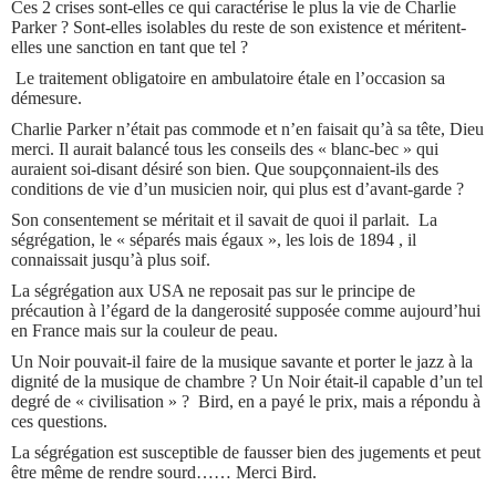
Ces 2 crises sont-elles ce qui caractérise le plus la vie de Charlie
Parker ? Sont-elles isolables du reste de son existence et méritent-
elles une sanction en tant que tel ?
Le traitement obligatoire en ambulatoire étale en l’occasion sa
démesure.
Charlie Parker n’était pas commode et n’en faisait qu’à sa tête, Dieu
merci. Il aurait balancé tous les conseils des « blanc-bec » qui
auraient soi-disant désiré son bien. Que soupçonnaient-ils des
conditions de vie d’un musicien noir, qui plus est d’avant-garde ?
Son consentement se méritait et il savait de quoi il parlait. La
ségrégation, le « séparés mais égaux », les lois de 1894 , il
connaissait jusqu’à plus soif.
La ségrégation aux USA ne reposait pas sur le principe de
précaution à l’égard de la dangerosité supposée comme aujourd’hui
en France mais sur la couleur de peau.
Un Noir pouvait-il faire de la musique savante et porter le jazz à la
dignité de la musique de chambre ? Un Noir était-il capable d’un tel
degré de « civilisation » ? Bird, en a payé le prix, mais a répondu à
ces questions.
La ségrégation est susceptible de fausser bien des jugements et peut
être même de rendre sourd…… Merci Bird.