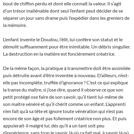
bout de chiffon perdu et dont elle connaît la valeur. Il s’agit
d’un trésor inaliénable dont seul l’enfant peut décider de se
séparer un jour sans drame puis l’expédier dans les greniers de
la mémoire.
L’enfant invente le Doudou, l’élit, lui confère son statut et le
démolit suffisamment pour être inimitable. Un débris singulier.
La destruction en la matière est foncièrement créatrice.
De la même façon, la pratique à transmettre doit être assimilée
puis détruite avant d’être inventée à nouveau. D’ailleurs, n’est-
elle pas incomplète, truffée d’ignorance ? C’est ce qui explique
la transe du maître, si j’ose dire, quand il observe ce que son
petit protégé ose faire de son savoir, qu’il tient lui-même de
son maître vénéré et qu’il chérit comme un enfant. L’apprenti
n’en fait qu’à sa tête et ignore toute vénération qui n’est pas
encore de son âge et pas follement créatrice non plus. Et puis
appuierait-il malgré lui, dès qu’il a un tant soit peu
d’expérience, sans trop le savoir, là où ça fait mal, à savoir là où