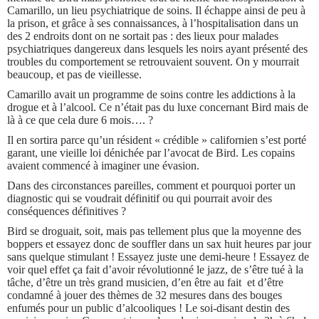
Camarillo, un lieu psychiatrique de soins. Il échappe ainsi de peu à
la prison, et grâce à ses connaissances, à l’hospitalisation dans un
des 2 endroits dont on ne sortait pas : des lieux pour malades
psychiatriques dangereux dans lesquels les noirs ayant présenté des
troubles du comportement se retrouvaient souvent. On y mourrait
beaucoup, et pas de vieillesse.
Camarillo avait un programme de soins contre les addictions à la
drogue et à l’alcool. Ce n’était pas du luxe concernant Bird mais de
là à ce que cela dure 6 mois…. ?
Il en sortira parce qu’un résident « crédible » californien s’est porté
garant, une vieille loi dénichée par l’avocat de Bird. Les copains
avaient commencé à imaginer une évasion.
Dans des circonstances pareilles, comment et pourquoi porter un
diagnostic qui se voudrait définitif ou qui pourrait avoir des
conséquences définitives ?
Bird se droguait, soit, mais pas tellement plus que la moyenne des
boppers et essayez donc de souffler dans un sax huit heures par jour
sans quelque stimulant ! Essayez juste une demi-heure ! Essayez de
voir quel effet ça fait d’avoir révolutionné le jazz, de s’être tué à la
tâche, d’être un très grand musicien, d’en être au fait et d’être
condamné à jouer des thèmes de 32 mesures dans des bouges
enfumés pour un public d’alcooliques ! Le soi-disant destin des