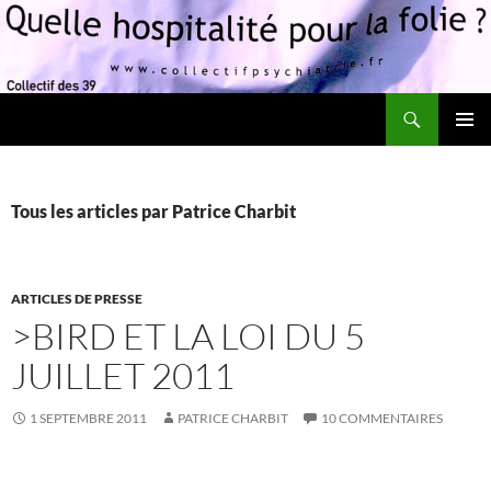
Recherche
Quelle hospitalité pour la folie?
ALLER
MENU
AU
PRINCI
CONTENU
Tous les articles par Patrice Charbit
ARTICLES DE PRESSE
>BIRD ET LA LOI DU 5
JUILLET 2011
1 SEPTEMBRE 2011
PATRICE CHARBIT
10 COMMENTAIRES