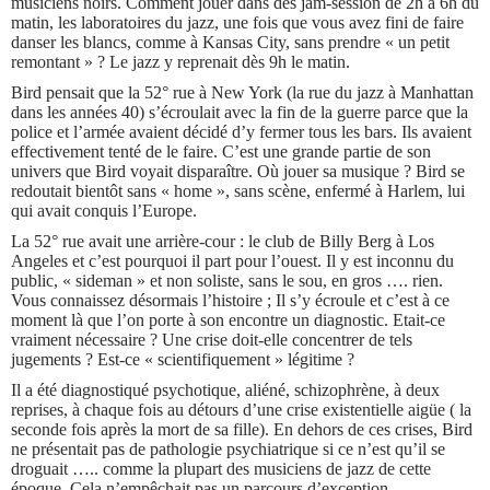
musiciens noirs. Comment jouer dans des jam-session de 2h à 6h du
matin, les laboratoires du jazz, une fois que vous avez fini de faire
danser les blancs, comme à Kansas City, sans prendre « un petit
remontant » ? Le jazz y reprenait dès 9h le matin.
Bird pensait que la 52° rue à New York (la rue du jazz à Manhattan
dans les années 40) s’écroulait avec la fin de la guerre parce que la
police et l’armée avaient décidé d’y fermer tous les bars. Ils avaient
effectivement tenté de le faire. C’est une grande partie de son
univers que Bird voyait disparaître. Où jouer sa musique ? Bird se
redoutait bientôt sans « home », sans scène, enfermé à Harlem, lui
qui avait conquis l’Europe.
La 52° rue avait une arrière-cour : le club de Billy Berg à Los
Angeles et c’est pourquoi il part pour l’ouest. Il y est inconnu du
public, « sideman » et non soliste, sans le sou, en gros …. rien.
Vous connaissez désormais l’histoire ; Il s’y écroule et c’est à ce
moment là que l’on porte à son encontre un diagnostic. Etait-ce
vraiment nécessaire ? Une crise doit-elle concentrer de tels
jugements ? Est-ce « scientifiquement » légitime ?
Il a été diagnostiqué psychotique, aliéné, schizophrène, à deux
reprises, à chaque fois au détours d’une crise existentielle aigüe ( la
seconde fois après la mort de sa fille). En dehors de ces crises, Bird
ne présentait pas de pathologie psychiatrique si ce n’est qu’il se
droguait ….. comme la plupart des musiciens de jazz de cette
époque. Cela n’empêchait pas un parcours d’exception.