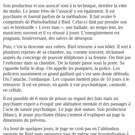
Son producteur et son associé sont à la technique, derrière la vitre
du studio. Le jeune frère de l’associé y est également. Il est
psychiatre et fournit parfois de la méthadone. Il fait avaler 6
comprimés de Phénobarbital à Bird. Celui-ci finit par prendre son
sax et bredouille « Lover man », une ballade, un tempo lent, les
musiciens ouvrent et il va réussir à jouer. L’enregistrement est
poignant, bouleversant, des salves de désespoir.
Puis, c’est la descente aux enfers. Bird retourne à son hôtel. Il sort à
plusieurs reprises de sa chambre, nu, comme souvent, réclamant
auprès du concierge de pouvoir téléphoner à sa femme. On finit par
l’enfermer dans sa chambre. De la fumée passe sous la porte. Sa
cigarette brûle le drap. On appelle les pompiers, la police. Les
policiers assomment ce grand gaillard qui s’est sans doute défendu.
On l’attache, l’embarque. Les copains mettent plus de 10 jours à le
retrouver. Il est en prison, en garde à vue psychiatrique, camisolé,
en cellule.
Il est passible de 6 mois de prison au regard des faits mais un
psychiatre expert a évoqué une aliénation mentale et des passages à
l’acte de nature psychotique. Le juge doit statuer. Son producteur
(blanc), le jeune psychiatre (blanc) tentent d’expliquer au juge la
dimension du prévenu.
Au bout de quelques jours, le juge ne croit pas en l’aliénation
mentale de Bird mais prononce tout de même une hospitalisation à