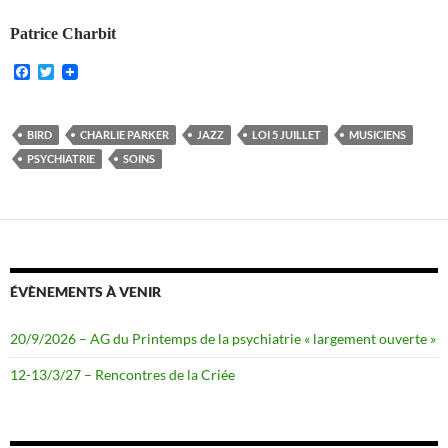
Patrice Charbit
F
T
a
w
c
i
e
t
b
t
BIRD
CHARLIE PARKER
JAZZ
LOI 5 JUILLET
MUSICIENS
o
e
PSYCHIATRIE
SOINS
o
r
k
ÉVÈNEMENTS À VENIR
20/9/2026 – AG du Printemps de la psychiatrie « largement ouverte »
12-13/3/27 – Rencontres de la Criée