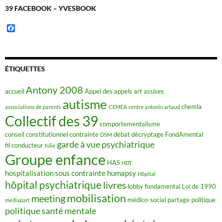
39 FACEBOOK – YVESBOOK
F
a
c
e
b
o
ÉTIQUETTES
o
k
Antony 2008
accueil
Appel des appels
art
assises
autisme
chemla
associations de parents
CEMEA
centre antonin artaud
Collectif des 39
comportementalisme
conseil constitutionnel
contrainte
débat
décryptage FondAmental
DSM
garde à vue psychiatrique
fil conducteur
folie
Groupe enfance
HAS
HDT
hospitalisation sous contrainte
humapsy
Hôpital
hôpital psychiatrique
livres
lobby fondamental
Loi de 1990
mobilisation
meeting
médico-social
partage
politique
mediapart
politique santé mentale