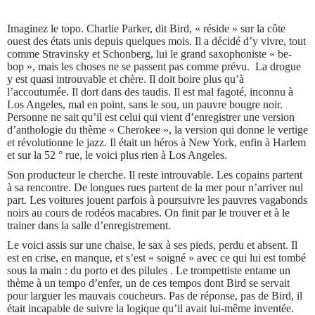
Imaginez le topo. Charlie Parker, dit Bird, « réside » sur la côte
ouest des états unis depuis quelques mois. Il a décidé d’y vivre, tout
comme Stravinsky et Schonberg, lui le grand saxophoniste « be-
bop », mais les choses ne se passent pas comme prévu. La drogue
y est quasi introuvable et chère. Il doit boire plus qu’à
l’accoutumée. Il dort dans des taudis. Il est mal fagoté, inconnu à
Los Angeles, mal en point, sans le sou, un pauvre bougre noir.
Personne ne sait qu’il est celui qui vient d’enregistrer une version
d’anthologie du thème « Cherokee », la version qui donne le vertige
et révolutionne le jazz. Il était un héros à New York, enfin à Harlem
et sur la 52 ° rue, le voici plus rien à Los Angeles.
Son producteur le cherche. Il reste introuvable. Les copains partent
à sa rencontre. De longues rues partent de la mer pour n’arriver nul
part. Les voitures jouent parfois à poursuivre les pauvres vagabonds
noirs au cours de rodéos macabres. On finit par le trouver et à le
trainer dans la salle d’enregistrement.
Le voici assis sur une chaise, le sax à ses pieds, perdu et absent. Il
est en crise, en manque, et s’est « soigné » avec ce qui lui est tombé
sous la main : du porto et des pilules . Le trompettiste entame un
thème à un tempo d’enfer, un de ces tempos dont Bird se servait
pour larguer les mauvais coucheurs. Pas de réponse, pas de Bird, il
était incapable de suivre la logique qu’il avait lui-même inventée.