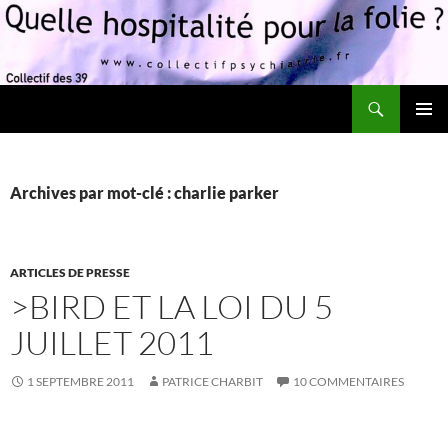
Recherche
Quelle hospitalité pour la folie?
ALLER
MENU
AU
PRINCI
CONTENU
Archives par mot-clé : charlie parker
ARTICLES DE PRESSE
>BIRD ET LA LOI DU 5
JUILLET 2011
1 SEPTEMBRE 2011
PATRICE CHARBIT
10 COMMENTAIRES