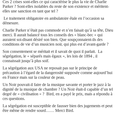
Ces 2 crises sont-elles ce qui caractérise le plus la vie de Charlie
Parker ? Sont-elles isolables du reste de son existence et méritent-
elles une sanction en tant que tel ?
Le traitement obligatoire en ambulatoire étale en l’occasion sa
démesure.
Charlie Parker n’était pas commode et n’en faisait qu’à sa tête, Dieu
merci. Il aurait balancé tous les conseils des « blanc-bec » qui
auraient soi-disant désiré son bien. Que soupçonnaient-ils des
conditions de vie d’un musicien noir, qui plus est d’avant-garde ?
Son consentement se méritait et il savait de quoi il parlait. La
ségrégation, le « séparés mais égaux », les lois de 1894 , il
connaissait jusqu’à plus soif.
La ségrégation aux USA ne reposait pas sur le principe de
précaution à l’égard de la dangerosité supposée comme aujourd’hui
en France mais sur la couleur de peau.
Un Noir pouvait-il faire de la musique savante et porter le jazz à la
dignité de la musique de chambre ? Un Noir était-il capable d’un tel
degré de « civilisation » ? Bird, en a payé le prix, mais a répondu à
ces questions.
La ségrégation est susceptible de fausser bien des jugements et peut
être même de rendre sourd…… Merci Bird.