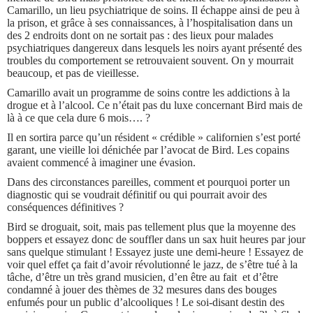
Camarillo, un lieu psychiatrique de soins. Il échappe ainsi de peu à
la prison, et grâce à ses connaissances, à l’hospitalisation dans un
des 2 endroits dont on ne sortait pas : des lieux pour malades
psychiatriques dangereux dans lesquels les noirs ayant présenté des
troubles du comportement se retrouvaient souvent. On y mourrait
beaucoup, et pas de vieillesse.
Camarillo avait un programme de soins contre les addictions à la
drogue et à l’alcool. Ce n’était pas du luxe concernant Bird mais de
là à ce que cela dure 6 mois…. ?
Il en sortira parce qu’un résident « crédible » californien s’est porté
garant, une vieille loi dénichée par l’avocat de Bird. Les copains
avaient commencé à imaginer une évasion.
Dans des circonstances pareilles, comment et pourquoi porter un
diagnostic qui se voudrait définitif ou qui pourrait avoir des
conséquences définitives ?
Bird se droguait, soit, mais pas tellement plus que la moyenne des
boppers et essayez donc de souffler dans un sax huit heures par jour
sans quelque stimulant ! Essayez juste une demi-heure ! Essayez de
voir quel effet ça fait d’avoir révolutionné le jazz, de s’être tué à la
tâche, d’être un très grand musicien, d’en être au fait et d’être
condamné à jouer des thèmes de 32 mesures dans des bouges
enfumés pour un public d’alcooliques ! Le soi-disant destin des