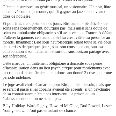
C’était un surdoué, un génie musical, un visionnaire. Un noir, libre
et entravé comme personne, qui fit gagner au jazz de nouveaux
titres de noblesse.
Et pourtant, à coup sûr, de nos jours, Bird aurait « bénéficié » de
soins sans consentement, pourquoi pas, mais aussi sans doute de
soins en ambulatoire obligatoires s’il avait vécu en France. A défaut
d’altérer la gamme, cela aurait altéré sa créativité et sa présence au
monde. Imaginez : Bird sous neuroleptique retard toute sa vie pour
deux crises de quelques jours, sans son consentement, sans sa
collaboration à son traitement et surtout sans horizon partagé avec
son thérapeute.
Cette marque, un traitement obligatoire à domicile sous peine
d’hospitalisation dans un lieu psychiatrique pour récalcitrants avec
inscription dans un fichier, aurait donc sanctionné 2 crises pour une
période indéfinie.
Le juge avait choisi Camarillo pour Bird, un lieu de soin, mais que
se serait-il passé si les copains avaient été absents, si un psychiatre
de sa connaissance n’était pas intervenu : la prison ou un
établissement dont on ne sortait pas.
Billy Holiday, Wardell gray, Howard McGhee, Bud Powell, Lester
Young, etc….. n’ont pas eu autant de chance.