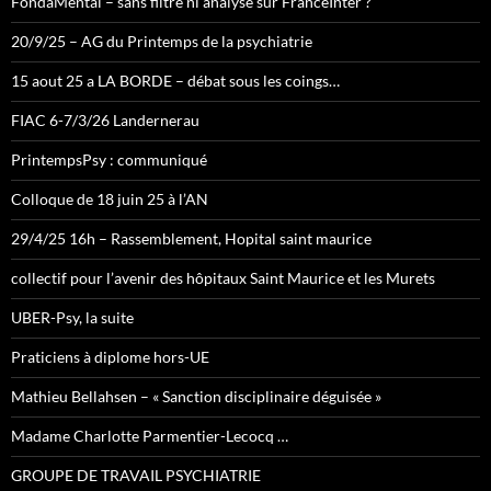
FondaMental – sans filtre ni analyse sur FranceInter ?
20/9/25 – AG du Printemps de la psychiatrie
15 aout 25 a LA BORDE – débat sous les coings…
FIAC 6-7/3/26 Landernerau
PrintempsPsy : communiqué
Colloque de 18 juin 25 à l’AN
29/4/25 16h – Rassemblement, Hopital saint maurice
collectif pour l’avenir des hôpitaux Saint Maurice et les Murets
UBER-Psy, la suite
Praticiens à diplome hors-UE
Mathieu Bellahsen – « Sanction disciplinaire déguisée »
Madame Charlotte Parmentier-Lecocq …
GROUPE DE TRAVAIL PSYCHIATRIE