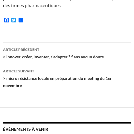
des firmes pharmaceutiques
F
T
a
w
c
i
e
t
b
t
o
e
Navigation
o
r
ARTICLE PRÉCÉDENT
k
des
> Innover, créer, inventer, s’adapter ? Sans aucun doute…
articles
ARTICLE SUIVANT
> micro résistance locale en préparation du meeting du 1er
novembre
ÉVÈNEMENTS À VENIR