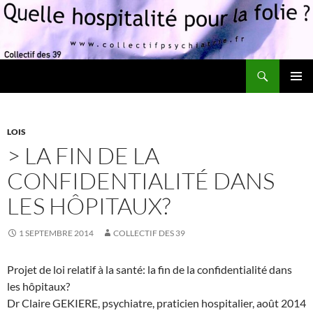
Recherche
Quelle hospitalité pour la folie?
ALLER
MENU
AU
PRINCI
CONTENU
LOIS
> LA FIN DE LA
CONFIDENTIALITÉ DANS
LES HÔPITAUX?
1 SEPTEMBRE 2014
COLLECTIF DES 39
Projet de loi relatif à la santé: la fin de la confidentialité dans
les hôpitaux?
Dr Claire GEKIERE, psychiatre, praticien hospitalier, août 2014