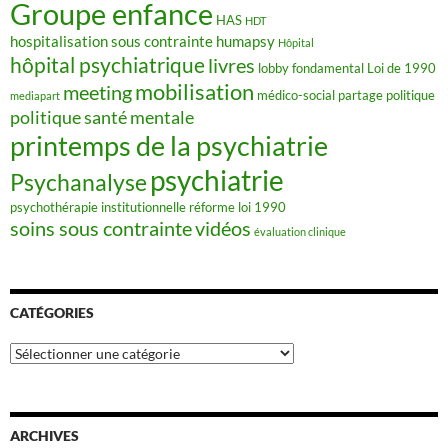
Groupe enfance
HAS
HDT
hospitalisation sous contrainte
humapsy
Hôpital
hôpital psychiatrique
livres
lobby fondamental
Loi de 1990
mobilisation
meeting
médico-social
partage
politique
mediapart
politique santé mentale
printemps de la psychiatrie
psychiatrie
Psychanalyse
psychothérapie institutionnelle
réforme loi 1990
soins sous contrainte
vidéos
évaluation clinique
CATÉGORIES
Catégories
ARCHIVES