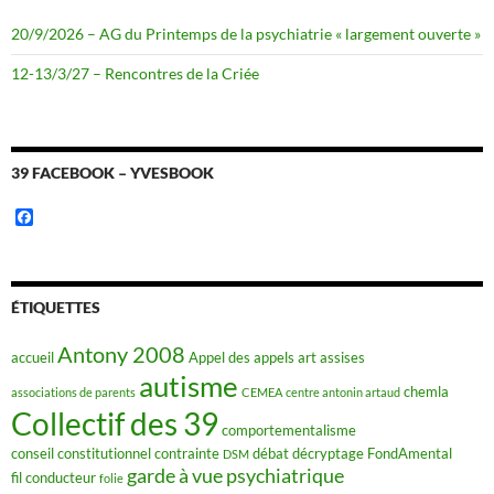
20/9/2026 – AG du Printemps de la psychiatrie « largement ouverte »
12-13/3/27 – Rencontres de la Criée
39 FACEBOOK – YVESBOOK
F
a
c
e
b
o
ÉTIQUETTES
o
k
Antony 2008
accueil
Appel des appels
art
assises
autisme
chemla
associations de parents
CEMEA
centre antonin artaud
Collectif des 39
comportementalisme
conseil constitutionnel
contrainte
débat
décryptage FondAmental
DSM
garde à vue psychiatrique
fil conducteur
folie