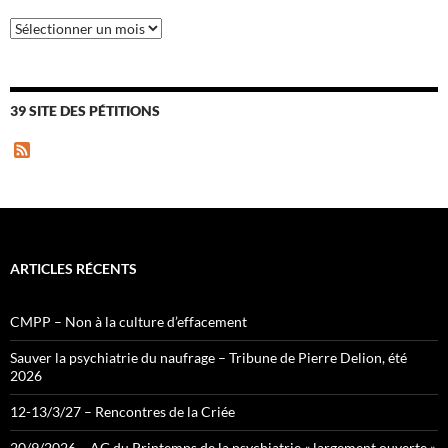
Archives
39 SITE DES PÉTITIONS
F
e
e
d
ARTICLES RÉCENTS
CMPP – Non à la culture d’effacement
Sauver la psychiatrie du naufrage – Tribune de Pierre Delion, été
2026
12-13/3/27 – Rencontres de la Criée
20/9/2026 – AG du Printemps de la psychiatrie « largement ouverte »