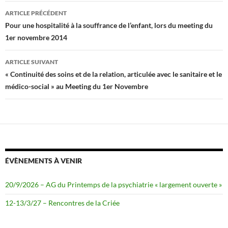
o
e
Navigation
o
r
ARTICLE PRÉCÉDENT
k
des
Pour une hospitalité à la souffrance de l’enfant, lors du meeting du
1er novembre 2014
articles
ARTICLE SUIVANT
« Continuité des soins et de la relation, articulée avec le sanitaire et le
médico-social » au Meeting du 1er Novembre
ÉVÈNEMENTS À VENIR
20/9/2026 – AG du Printemps de la psychiatrie « largement ouverte »
12-13/3/27 – Rencontres de la Criée