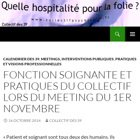
Recherche
Quelle hospitalité pour la folie?
ALLER
MENU
AU
PRINCI
CONTENU
CALENDRIER DES 39
,
MEETINGS, INTERVENTIONS PUBLIQUES
,
PRATIQUES
ET VISIONS PROFESSIONNELLES
FONCTION SOIGNANTE ET
PRATIQUES DU COLLECTIF
LORS DU MEETING DU 1ER
NOVEMBRE
16 OCTOBRE 2014
COLLECTIF DES 39
« Patient et soignant sont tous deux des humains. Ils