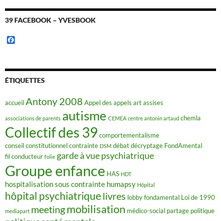
39 FACEBOOK – YVESBOOK
F
a
c
e
b
o
ÉTIQUETTES
o
k
Antony 2008
accueil
Appel des appels
art
assises
autisme
chemla
associations de parents
CEMEA
centre antonin artaud
Collectif des 39
comportementalisme
conseil constitutionnel
contrainte
débat
décryptage FondAmental
DSM
garde à vue psychiatrique
fil conducteur
folie
Groupe enfance
HAS
HDT
hospitalisation sous contrainte
humapsy
Hôpital
hôpital psychiatrique
livres
lobby fondamental
Loi de 1990
mobilisation
meeting
médico-social
partage
politique
mediapart