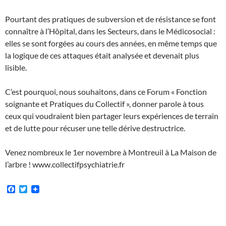
Pourtant des pratiques de subversion et de résistance se font
connaître à l’Hôpital, dans les Secteurs, dans le Médicosocial :
elles se sont forgées au cours des années, en même temps que
la logique de ces attaques était analysée et devenait plus
lisible.
C’est pourquoi, nous souhaitons, dans ce Forum « Fonction
soignante et Pratiques du Collectif », donner parole à tous
ceux qui voudraient bien partager leurs expériences de terrain
et de lutte pour récuser une telle dérive destructrice.
Venez nombreux le 1er novembre à Montreuil à La Maison de
l’arbre ! www.collectifpsychiatrie.fr
F
T
a
w
c
i
e
t
b
t