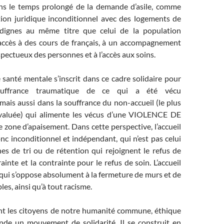
ans le temps prolongé de la demande d’asile, comme
tion juridique inconditionnel avec des logements de
ignes au même titre que celui de la population
’accès à des cours de français, à un accompagnement
spectueux des personnes et à l’accès aux soins.
santé mentale s’inscrit dans ce cadre solidaire pour
ouffrance traumatique de ce qui a été vécu
ais aussi dans la souffrance du non-accueil (le plus
valuée) qui alimente les vécus d’une VIOLENCE DE
zone d’apaisement. Dans cette perspective, l’accueil
nc inconditionnel et indépendant, qui n’est pas celui
es de tri ou de rétention qui rejoignent le refus de
ainte et la contrainte pour le refus de soin. L’accueil
ui s’oppose absolument à la fermeture de murs et de
les, ainsi qu’à tout racisme.
nt les citoyens de notre humanité commune, éthique
onde un mouvement de solidarité. Il se construit en