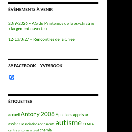
ÉVÈNEMENTS À VENIR
20/9/2026 – AG du Printemps de la psychiatrie
« largement ouverte »
12-13/3/27 – Rencontres de la Criée
39 FACEBOOK – YVESBOOK
F
a
c
e
b
o
ÉTIQUETTES
o
k
Antony 2008
accueil
Appel des appels
art
autisme
assises
associations de parents
CEMEA
chemla
centre antonin artaud