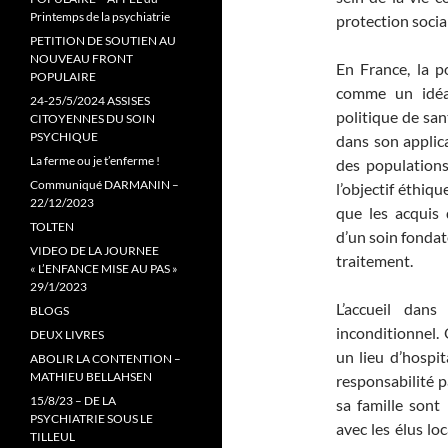
Printemps de la psychiatrie
protection social
PETITION DE SOUTIEN AU
NOUVEAU FRONT
En France, la p
POPULAIRE
comme un idéal
24-25/5/2024 ASSISES
politique de sa
CITOYENNES DU SOIN
PSYCHIQUE
dans son applica
La ferme ou je t’enferme !
des populations
Communiqué DARMANIN –
l’objectif éthiq
22/12/2023
que les acquis 
TOLTEN
d’un soin fonda
VIDEO DE LA JOURNEE
traitement.
« L’ENFANCE MISE AU PAS »
29/1/2023
L’accueil dans
BLOGS
inconditionnel. 
DEUX LIVRES
un lieu d’hospit
ABOLIR LA CONTENTION –
MATHIEU BELLAHSEN
responsabilité p
15/8/23 – DE LA
sa famille sont 
PSYCHIATRIE SOUS LE
avec les élus l
TILLEUL