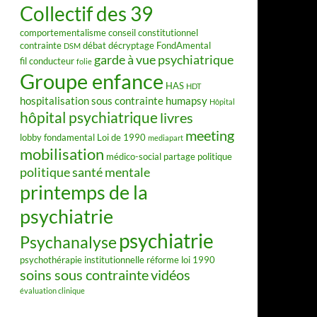
Collectif des 39
comportementalisme
conseil constitutionnel
contrainte
débat
décryptage FondAmental
DSM
garde à vue psychiatrique
fil conducteur
folie
Groupe enfance
HAS
HDT
hospitalisation sous contrainte
humapsy
Hôpital
hôpital psychiatrique
livres
meeting
lobby fondamental
Loi de 1990
mediapart
mobilisation
médico-social
partage
politique
politique santé mentale
printemps de la
psychiatrie
psychiatrie
Psychanalyse
psychothérapie institutionnelle
réforme loi 1990
soins sous contrainte
vidéos
évaluation clinique