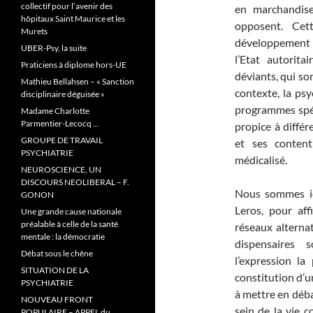
collectif pour l’avenir des
en marchandise
hôpitaux Saint Maurice et les
opposent. Cet
Murets
développement d
UBER-Psy, la suite
l’Etat autorit
Praticiens à diplome hors-UE
déviants, qui so
Mathieu Bellahsen – « Sanction
contexte, la psy
disciplinaire déguisée »
programmes spéc
Madame Charlotte
Parmentier-Lecocq …
propice à différ
GROUPE DE TRAVAIL
et ses conten
PSYCHIATRIE
médicalisé.
NEUROSCIENCE, UN
DISCOURS NEOLIBERAL – F.
Nous sommes ic
GONON
Leros, pour aff
Une grande cause nationale
préalable à celle de la santé
réseaux alterna
mentale : la démocratie
dispensaires 
Débat sous le chêne
l’expression la
SITUATION DE LA
constitution d’u
PSYCHIATRIE
à mettre en débat
NOUVEAU FRONT
sein de la vie 
POPULAIRE – APPEL du