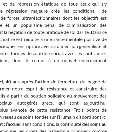
 et de répression étatique de tous ceux qui s’y
te régression majeure crée les conditions de
e forces ultraréactionnaires dont les objectifs est
aire et un populisme pénal de criminalisation des
nt la négation de toute pratique de solidarité. Dans ce
chiatrie est réduite à une santé mentale positive de
ifiques, en rupture avec sa dimension généraliste et
entes formes de contrôle social, avec ses contraintes
tions, donc le retour à un nouvel enfermement
i, 40 ans après l’action de fermeture du bagne de
irmer notre esprit de résistance et construire des
tifs à partir du soutien solidaire au mouvement des
sociaux autogérés grecs, qui sont aujourd’hui
 plus avancée de cette résistance. Trois points de
n réseau de soins fondés sur l’Humain d’abord sont ici
 : l’accueil sans conditions, la continuité des soins au
commune, les droits des patients à conquérir comme