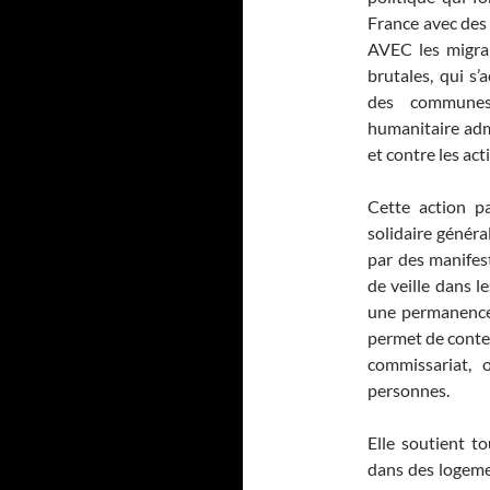
France avec des 
AVEC les migran
brutales, qui 
des communes 
humanitaire adm
et contre les act
Cette action p
solidaire généra
par des manifes
de veille dans l
une permanence
permet de conte
commissariat, 
personnes.
Elle soutient t
dans des logeme