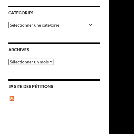
CATÉGORIES
Catégories
ARCHIVES
Archives
39 SITE DES PÉTITIONS
F
e
e
d