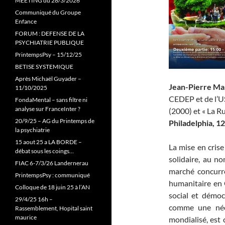
MEETING du 28/3/2026
Communiqué du Groupe
Enfance
FORUM : DEFENSE DE LA
PSYCHIATRIE PUBLIQUE
PrintempsPsy – 15/12/25
BETISE SYSTEMIQUE
Après Michaël Guyader –
Jean-Pierre M
11/10/2025
CEDEP et de l’USP
FondaMental – sans filtre ni
analyse sur FranceInter ?
(2000) et « La 
20/9/25 – AG du Printemps de
Philadelphia, 
la psychiatrie
15 aout 25 a LA BORDE –
La mise en crise
débat sous les coings…
solidaire, au no
FIAC 6-7/3/26 Landernerau
marché concurre
PrintempsPsy : communiqué
humanitaire en 
Colloque de 18 juin 25 à l’AN
social et démoc
29/4/25 16h –
comme une néce
Rassemblement, Hopital saint
maurice
mondialisé, est 