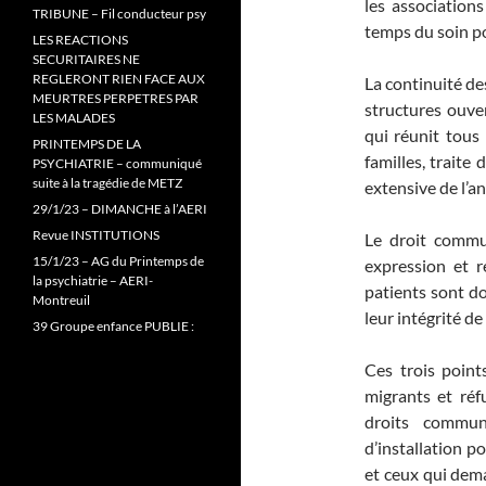
les associations
TRIBUNE – Fil conducteur psy
temps du soin po
LES REACTIONS
SECURITAIRES NE
REGLERONT RIEN FACE AUX
La continuité de
MEURTRES PERPETRES PAR
structures ouve
LES MALADES
qui réunit tous 
PRINTEMPS DE LA
familles, traite
PSYCHIATRIE – communiqué
suite à la tragédie de METZ
extensive de l’an
29/1/23 – DIMANCHE à l’AERI
Revue INSTITUTIONS
Le droit commu
15/1/23 – AG du Printemps de
expression et r
la psychiatrie – AERI-
patients sont d
Montreuil
leur intégrité de 
39 Groupe enfance PUBLIE :
Ces trois points
migrants et réf
droits commun
d’installation p
et ceux qui deman