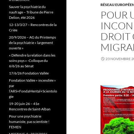
RÉSEAU EUROPÉE
Sauver la psychiatrie du
POUR 
naufrage – Tribune de Pierre
Delion, été 2026
INCON
12-13/3/27 – Rencontres de la
Criée
DROIT
20/9/2026 – AG du Printemps
de la psychiatrie « largement
MIGRA
ouverte »
« Défendre la relation dans les
23 NOVEMBRE 2
soins psys » -Colloque du
6/6/26 au Sénat
17/6/26 Fondation Vallée
Fondation Vallée « incendiée »
par
l’ARS+FondaMental+Scientolo
gie
19-20 juin 26 – 41e
Rencontres de Saint-Alban
Pour une psychiatrie
humaniste, pas scientiste !
FEMEN