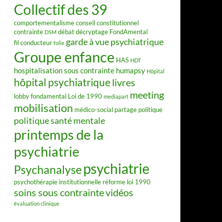
Collectif des 39
comportementalisme
conseil constitutionnel
contrainte
débat
décryptage FondAmental
DSM
garde à vue psychiatrique
fil conducteur
folie
Groupe enfance
HAS
HDT
hospitalisation sous contrainte
humapsy
Hôpital
hôpital psychiatrique
livres
meeting
lobby fondamental
Loi de 1990
mediapart
mobilisation
médico-social
partage
politique
politique santé mentale
printemps de la
psychiatrie
psychiatrie
Psychanalyse
psychothérapie institutionnelle
réforme loi 1990
soins sous contrainte
vidéos
évaluation clinique