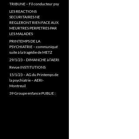
TRIBUNE – Fil conducteur psy
LES REACTIONS
SECURITAIRES NE
REGLERONT RIEN FACE AUX
MEURTRES PERPETRES PAR
LES MALADES
PRINTEMPS DE LA
PSYCHIATRIE – communiqué
suite à la tragédie de METZ
29/1/23 – DIMANCHE à l’AERI
Revue INSTITUTIONS
15/1/23 – AG du Printemps de
la psychiatrie – AERI-
Montreuil
39 Groupe enfance PUBLIE :