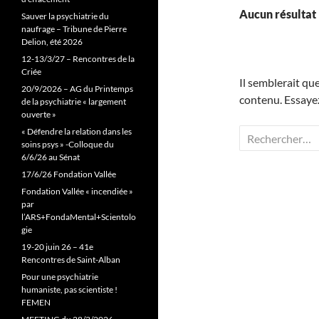
Aucun résultat
Sauver la psychiatrie du
naufrage – Tribune de Pierre
Delion, été 2026
12-13/3/27 – Rencontres de la
Criée
Il semblerait qu
20/9/2026 – AG du Printemps
contenu. Essayez
de la psychiatrie « largement
ouverte »
« Défendre la relation dans les
Rechercher :
soins psys » -Colloque du
6/6/26 au Sénat
17/6/26 Fondation Vallée
Fondation Vallée « incendiée »
par
l’ARS+FondaMental+Scientolo
gie
19-20 juin 26 – 41e
Rencontres de Saint-Alban
Pour une psychiatrie
humaniste, pas scientiste !
FEMEN