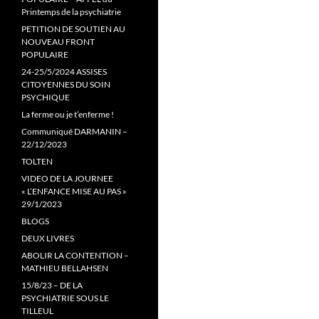
Printemps de la psychiatrie
PETITION DE SOUTIEN AU
NOUVEAU FRONT
POPULAIRE
24-25/5/2024 ASSISES
CITOYENNES DU SOIN
PSYCHIQUE
La ferme ou je t’enferme !
Communiqué DARMANIN –
22/12/2023
TOLTEN
VIDEO DE LA JOURNEE
« L’ENFANCE MISE AU PAS »
29/1/2023
BLOGS
DEUX LIVRES
ABOLIR LA CONTENTION –
MATHIEU BELLAHSEN
15/8/23 – DE LA
PSYCHIATRIE SOUS LE
TILLEUL