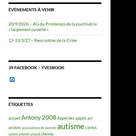
ÉVÈNEMENTS À VENIR
20/9/2026 – AG du Printemps de la psychiatrie
« largement ouverte »
12-13/3/27 – Rencontres de la Criée
39 FACEBOOK – YVESBOOK
F
a
c
e
b
o
ÉTIQUETTES
o
k
Antony 2008
accueil
Appel des appels
art
autisme
assises
associations de parents
CEMEA
chemla
centre antonin artaud