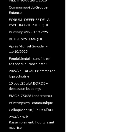
MEETING du 28/3/2026
Communiqué du Groupe
Enfance
FORUM : DEFENSE DE LA
PSYCHIATRIE PUBLIQUE
PrintempsPsy – 15/12/25
BETISE SYSTEMIQUE
Après Michaël Guyader –
11/10/2025
FondaMental – sans filtre ni
analyse sur FranceInter ?
20/9/25 – AG du Printemps de
la psychiatrie
15 aout 25 a LA BORDE –
débat sous les coings…
FIAC 6-7/3/26 Landernerau
PrintempsPsy : communiqué
Colloque de 18 juin 25 à l’AN
29/4/25 16h –
Rassemblement, Hopital saint
maurice