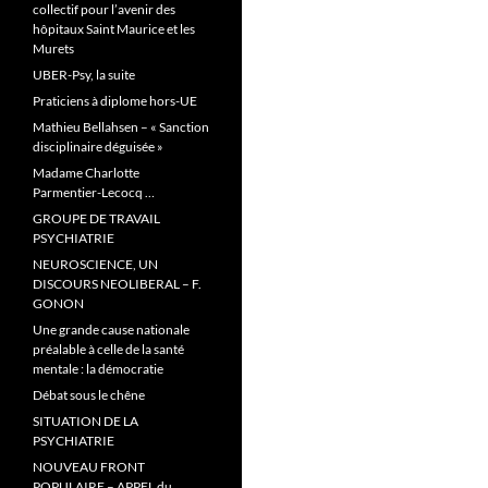
collectif pour l’avenir des
hôpitaux Saint Maurice et les
Murets
UBER-Psy, la suite
Praticiens à diplome hors-UE
Mathieu Bellahsen – « Sanction
disciplinaire déguisée »
Madame Charlotte
Parmentier-Lecocq …
GROUPE DE TRAVAIL
PSYCHIATRIE
NEUROSCIENCE, UN
DISCOURS NEOLIBERAL – F.
GONON
Une grande cause nationale
préalable à celle de la santé
mentale : la démocratie
Débat sous le chêne
SITUATION DE LA
PSYCHIATRIE
NOUVEAU FRONT
POPULAIRE – APPEL du