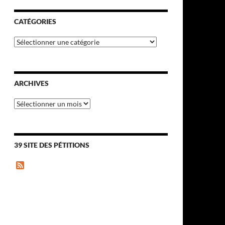
CATÉGORIES
Catégories
ARCHIVES
Archives
39 SITE DES PÉTITIONS
F
e
e
d