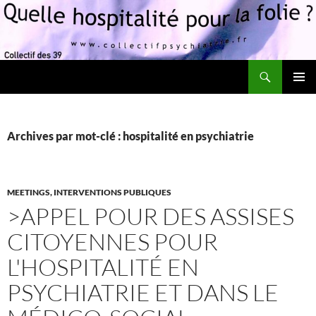
Recherche
Quelle hospitalité pour la folie?
ALLER
MENU
AU
PRINCI
CONTENU
Archives par mot-clé : hospitalité en psychiatrie
MEETINGS, INTERVENTIONS PUBLIQUES
>APPEL POUR DES ASSISES
CITOYENNES POUR
L'HOSPITALITÉ EN
PSYCHIATRIE ET DANS LE