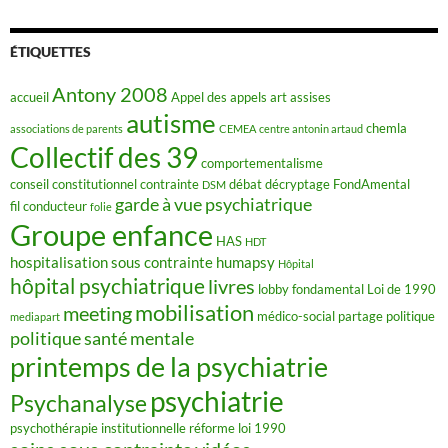
c
e
b
o
ÉTIQUETTES
o
k
Antony 2008
accueil
Appel des appels
art
assises
autisme
chemla
associations de parents
CEMEA
centre antonin artaud
Collectif des 39
comportementalisme
conseil constitutionnel
contrainte
débat
décryptage FondAmental
DSM
garde à vue psychiatrique
fil conducteur
folie
Groupe enfance
HAS
HDT
hospitalisation sous contrainte
humapsy
Hôpital
hôpital psychiatrique
livres
lobby fondamental
Loi de 1990
mobilisation
meeting
médico-social
partage
politique
mediapart
politique santé mentale
printemps de la psychiatrie
psychiatrie
Psychanalyse
psychothérapie institutionnelle
réforme loi 1990