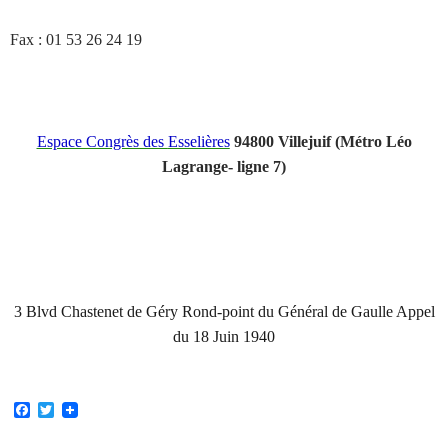
Fax : 01 53 26 24 19
Espace Congrès des
Esselières
94800 Villejuif (
Métro Léo
Lagrange- ligne 7)
3 Blvd Chastenet de Géry Rond-point du Général de Gaulle Appel
du 18 Juin 1940
F
T
a
w
c
i