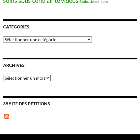
soins sous contrainte
vidéos
évaluation clinique
CATÉGORIES
Catégories
ARCHIVES
Archives
39 SITE DES PÉTITIONS
F
e
e
d