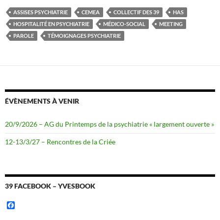
e
t
b
t
ASSISES PSYCHIATRIE
CEMEA
COLLECTIF DES 39
HAS
o
e
HOSPITALITÉ EN PSYCHIATRIE
MÉDICO-SOCIAL
MEETING
o
r
k
PAROLE
TÉMOIGNAGES PSYCHIATRIE
ÉVÈNEMENTS À VENIR
20/9/2026 – AG du Printemps de la psychiatrie « largement ouverte »
12-13/3/27 – Rencontres de la Criée
39 FACEBOOK – YVESBOOK
F
a