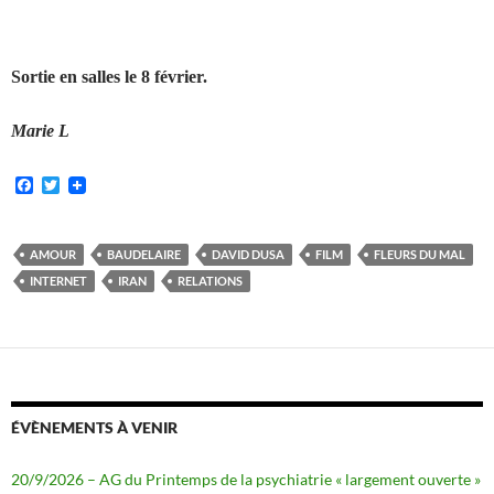
Sortie en salles le 8 février.
Marie L
F
T
a
w
c
i
e
t
b
t
AMOUR
BAUDELAIRE
DAVID DUSA
FILM
FLEURS DU MAL
o
e
INTERNET
IRAN
RELATIONS
o
r
k
ÉVÈNEMENTS À VENIR
20/9/2026 – AG du Printemps de la psychiatrie « largement ouverte »