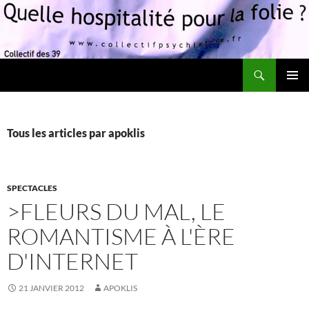
Recherche
Quelle hospitalité pour la folie?
ALLER
MENU
AU
PRINCI
CONTENU
Tous les articles par apoklis
SPECTACLES
>FLEURS DU MAL, LE
ROMANTISME À L'ÈRE
D'INTERNET
21 JANVIER 2012
APOKLIS