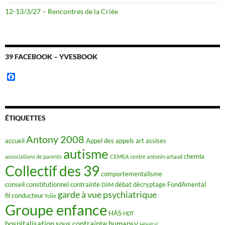
12-13/3/27 – Rencontres de la Criée
39 FACEBOOK – YVESBOOK
F
a
c
e
b
o
ÉTIQUETTES
o
k
Antony 2008
accueil
Appel des appels
art
assises
autisme
chemla
associations de parents
CEMEA
centre antonin artaud
Collectif des 39
comportementalisme
conseil constitutionnel
contrainte
débat
décryptage FondAmental
DSM
garde à vue psychiatrique
fil conducteur
folie
Groupe enfance
HAS
HDT
hospitalisation sous contrainte
humapsy
Hôpital