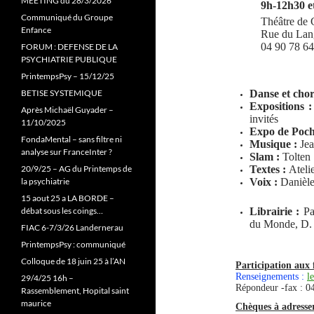
MEETING du 28/3/2026
9h-12h30 e
Communiqué du Groupe
Théâtre de 
Enfance
Rue du Lan
04 90 78 64
FORUM : DEFENSE DE LA
PSYCHIATRIE PUBLIQUE
PrintempsPsy – 15/12/25
Danse et chor
BETISE SYSTEMIQUE
Expositions 
Après Michaël Guyader –
invités
11/10/2025
Expo de Poch
FondaMental – sans filtre ni
Musique :
Je
analyse sur FranceInter ?
Slam :
Tolten
Textes :
Atelie
20/9/25 – AG du Printemps de
Voix :
Danièle
la psychiatrie
15 aout 25 a LA BORDE –
Librairie :
Pa
débat sous les coings…
du Monde, D.
FIAC 6-7/3/26 Landernerau
PrintempsPsy : communiqué
Colloque de 18 juin 25 à l’AN
Participation aux 
Renseignements :
l
29/4/25 16h –
Répondeur -fax : 0
Rassemblement, Hopital saint
maurice
Chèques à adresser