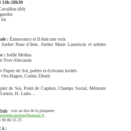
t 14h-18h30
Cavaillon (84)
guedoc
 64
ale :
Émouvance et Il était une voix
:
Atelier Peau d’âme, Atelier Marie Laurencin et artistes
e :
Joëlle Molina
an Yves Abecassis
r Papier de Soi, poètes et écrivains invités
 Ors-Hagen, Corine Zibetti
pier de Soi, Point de Capiton, Champs Social, Mémoire
 Limon, H. Ludo…
frais
: voir au dos de la plaquette
epointdecapiton@hotmail.fr
4 90 86 55 25
 à :