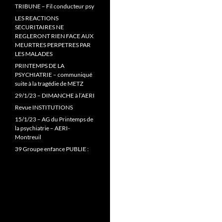
TRIBUNE – Fil conducteur psy
LES REACTIONS
SECURITAIRES NE
REGLERONT RIEN FACE AUX
MEURTRES PERPETRES PAR
LES MALADES
PRINTEMPS DE LA
PSYCHIATRIE – communiqué
suite à la tragédie de METZ
29/1/23 – DIMANCHE à l’AERI
Revue INSTITUTIONS
15/1/23 – AG du Printemps de
la psychiatrie – AERI-
Montreuil
39 Groupe enfance PUBLIE :