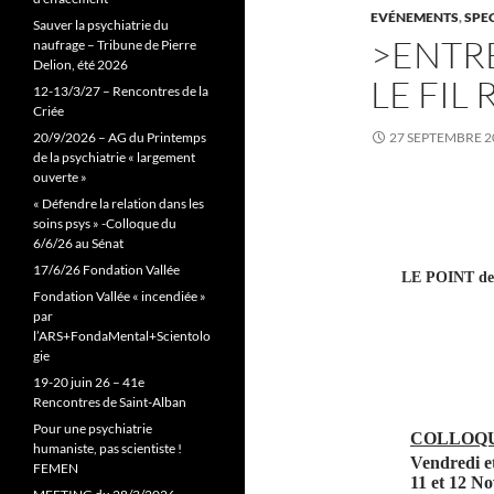
EVÉNEMENTS
,
SPE
Sauver la psychiatrie du
>ENTRE
naufrage – Tribune de Pierre
Delion, été 2026
LE FIL
12-13/3/27 – Rencontres de la
Criée
20/9/2026 – AG du Printemps
27 SEPTEMBRE 2
de la psychiatrie « largement
ouverte »
« Défendre la relation dans les
soins psys » -Colloque du
6/6/26 au Sénat
17/6/26 Fondation Vallée
LE POINT de 
Fondation Vallée « incendiée »
par
l’ARS+FondaMental+Scientolo
gie
19-20 juin 26 – 41e
Rencontres de Saint-Alban
Pour une psychiatrie
COLLOQ
humaniste, pas scientiste !
Vendredi e
FEMEN
11 et 12 N