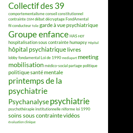
Collectif des 39
comportementalisme
conseil constitutionnel
contrainte
débat
décryptage FondAmental
DSM
garde à vue psychiatrique
fil conducteur
folie
Groupe enfance
HAS
HDT
hospitalisation sous contrainte
humapsy
Hôpital
hôpital psychiatrique
livres
meeting
lobby fondamental
Loi de 1990
mediapart
mobilisation
médico-social
partage
politique
politique santé mentale
printemps de la
psychiatrie
psychiatrie
Psychanalyse
psychothérapie institutionnelle
réforme loi 1990
soins sous contrainte
vidéos
évaluation clinique