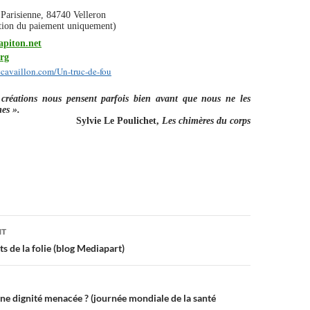
Parisienne, 84740 Velleron
ption du paiement uniquement)
apiton.net
org
ecavaillon.com/Un-truc-de-fou
s créations nous pensent parfois bien avant que nous ne les
es »
.
Sylvie Le Poulichet,
Les chimères du corps
on
NT
 de la folie (blog Mediapart)
une dignité menacée ? (journée mondiale de la santé