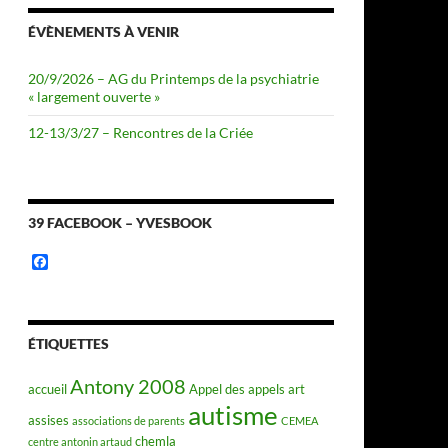
ÉVÈNEMENTS À VENIR
20/9/2026 – AG du Printemps de la psychiatrie
« largement ouverte »
12-13/3/27 – Rencontres de la Criée
39 FACEBOOK – YVESBOOK
F
a
c
e
b
o
ÉTIQUETTES
o
k
Antony 2008
accueil
Appel des appels
art
autisme
assises
associations de parents
CEMEA
chemla
centre antonin artaud