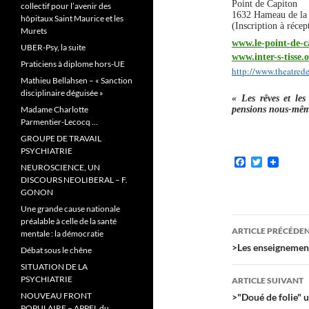
Point de Capiton
collectif pour l’avenir des
1632 Hameau de la 
hôpitaux Saint Maurice et les
(Inscription à réce
Murets
www.le-point-de-c
UBER-Psy, la suite
www.inter-s-tisse.
Praticiens à diplome hors-UE
http://www.theatred
Mathieu Bellahsen – « Sanction
disciplinaire déguisée »
« Les rêves et le
pensions nous-mêm
Madame Charlotte
Parmentier-Lecocq …
GROUPE DE TRAVAIL
PSYCHIATRIE
F
T
NEUROSCIENCE, UN
a
w
DISCOURS NEOLIBERAL – F.
c
i
GONON
e
t
b
t
Une grande cause nationale
o
e
Navigati
préalable à celle de la santé
o
r
ARTICLE PRÉCÉDE
mentale : la démocratie
k
des
>Les enseignements
Débat sous le chêne
SITUATION DE LA
articles
PSYCHIATRIE
ARTICLE SUIVANT
NOUVEAU FRONT
>"Doué de folie" 
POPULAIRE – APPEL du