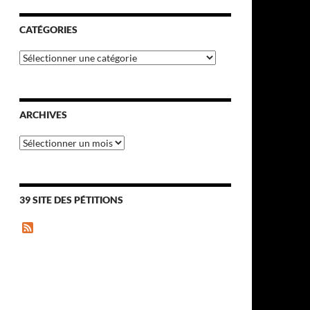
CATÉGORIES
Catégories
ARCHIVES
Archives
39 SITE DES PÉTITIONS
F
e
e
d