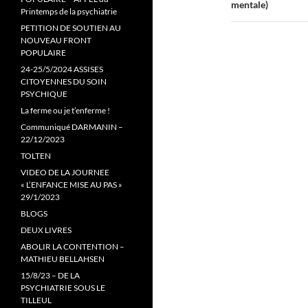
mentale)
Printemps de la psychiatrie
PETITION DE SOUTIEN AU
NOUVEAU FRONT
POPULAIRE
24-25/5/2024 ASSISES
CITOYENNES DU SOIN
PSYCHIQUE
La ferme ou je t’enferme !
Communiqué DARMANIN –
22/12/2023
TOLTEN
VIDEO DE LA JOURNEE
« L’ENFANCE MISE AU PAS »
29/1/2023
BLOGS
DEUX LIVRES
ABOLIR LA CONTENTION –
MATHIEU BELLAHSEN
15/8/23 – DE LA
PSYCHIATRIE SOUS LE
TILLEUL