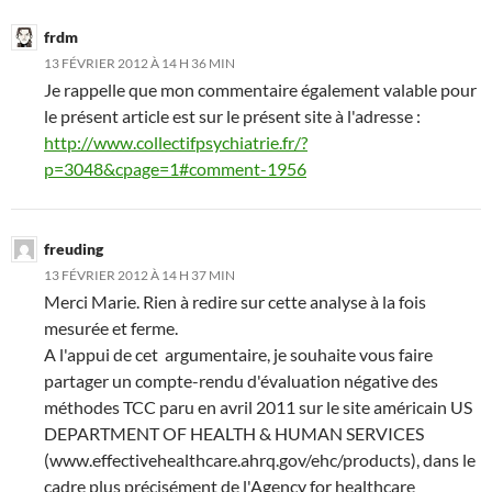
frdm
13 FÉVRIER 2012 À 14 H 36 MIN
Je rappelle que mon commentaire également valable pour
le présent article est sur le présent site à l'adresse :
http://www.collectifpsychiatrie.fr/?
p=3048&cpage=1#comment-1956
freuding
13 FÉVRIER 2012 À 14 H 37 MIN
Merci Marie. Rien à redire sur cette analyse à la fois
mesurée et ferme.
A l'appui de cet argumentaire, je souhaite vous faire
partager un compte-rendu d'évaluation négative des
méthodes TCC paru en avril 2011 sur le site américain US
DEPARTMENT OF HEALTH & HUMAN SERVICES
(www.effectivehealthcare.ahrq.gov/ehc/products), dans le
cadre plus précisément de l'Agency for healthcare