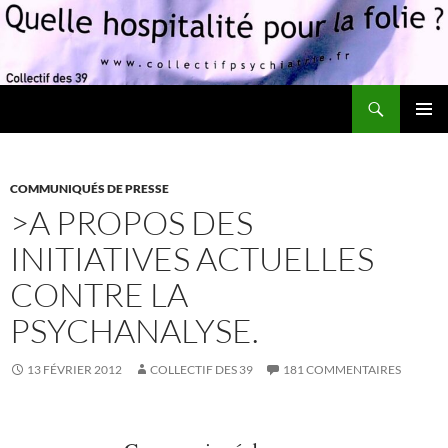
Recherche
Quelle hospitalité pour la folie?
ALLER
MENU
AU
PRINCI
CONTENU
COMMUNIQUÉS DE PRESSE
>A PROPOS DES
INITIATIVES ACTUELLES
CONTRE LA
PSYCHANALYSE.
13 FÉVRIER 2012
COLLECTIF DES 39
181 COMMENTAIRES