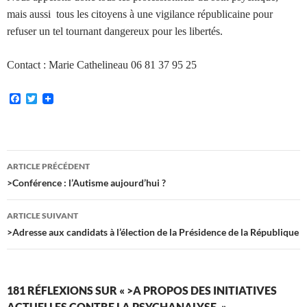
mais aussi
tous les citoyens à une vigilance républicaine pour
refuser un tel tournant dangereux pour les libertés.
Contact : Marie Cathelineau 06 81 37 95 25
F
T
a
w
c
i
e
t
b
t
o
e
Navigation
o
r
ARTICLE PRÉCÉDENT
k
des
>Conférence : l’Autisme aujourd’hui ?
articles
ARTICLE SUIVANT
>Adresse aux candidats à l’élection de la Présidence de la République
181 RÉFLEXIONS SUR « >A PROPOS DES INITIATIVES
ACTUELLES CONTRE LA PSYCHANALYSE. »