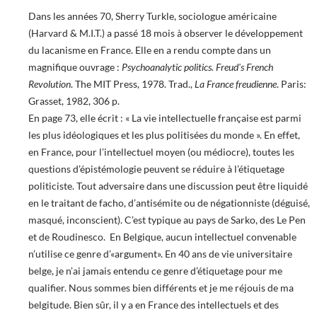
Dans les années 70, Sherry Turkle, sociologue américaine
(Harvard & M.I.T.) a passé 18 mois à observer le développement
du lacanisme en France. Elle en a rendu compte dans un
magnifique ouvrage :
Psychoanalytic politics. Freud's French
Revolution
. The MIT Press, 1978. Trad.,
La France freudienne
. Paris:
Grasset, 1982, 306 p.
En page 73, elle écrit : « La vie intellectuelle française est parmi
les plus idéologiques et les plus politisées du monde ». En effet,
en France, pour l’intellectuel moyen (ou médiocre), toutes les
questions d’épistémologie peuvent se réduire à l’étiquetage
politiciste. Tout adversaire dans une discussion peut être liquidé
en le traitant de facho, d’antisémite ou de négationniste (déguisé,
masqué, inconscient). C’est typique au pays de Sarko, des Le Pen
et de Roudinesco. En Belgique, aucun intellectuel convenable
n’utilise ce genre d’«argument». En 40 ans de vie universitaire
belge, je n’ai jamais entendu ce genre d’étiquetage pour me
qualifier. Nous sommes bien différents et je me réjouis de ma
belgitude. Bien sûr, il y a en France des intellectuels et des