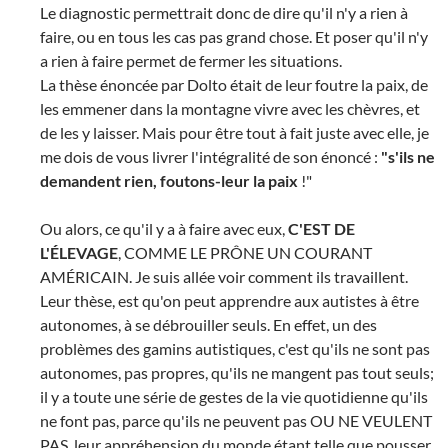
Le diagnostic permettrait donc de dire qu'il n'y a rien à
faire, ou en tous les cas pas grand chose. Et poser qu'il n'y
a rien à faire permet de fermer les situations.
La thèse énoncée par Dolto était de leur foutre la paix, de
les emmener dans la montagne vivre avec les chèvres, et
de les y laisser. Mais pour être tout à fait juste avec elle, je
me dois de vous livrer l'intégralité de son énoncé :
"s'ils ne
demandent rien, foutons-leur la paix
!"
Ou alors, ce qu'il y a à faire avec eux,
C'EST DE
L'ÉLEVAGE
, COMME LE PRÔNE UN COURANT
AMÉRICAIN. Je suis allée voir comment ils travaillent.
Leur thèse, est qu'on peut apprendre aux autistes à être
autonomes, à se débrouiller seuls. En effet, un des
problèmes des gamins autistiques, c'est qu'ils ne sont pas
autonomes, pas propres, qu'ils ne mangent pas tout seuls;
il y a toute une série de gestes de la vie quotidienne qu'ils
ne font pas, parce qu'ils ne peuvent pas OU NE VEULENT
PAS, leur appréhension du monde étant telle que pousser