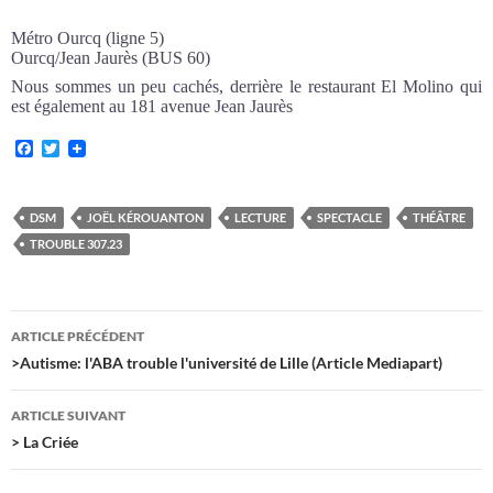
Métro Ourcq (ligne 5)
Ourcq/Jean Jaurès (BUS 60)
Nous sommes un peu cachés, derrière le restaurant El Molino qui
est également au 181 avenue Jean Jaurès
F
T
a
w
c
i
e
t
b
t
DSM
JOËL KÉROUANTON
LECTURE
SPECTACLE
THÉÂTRE
o
e
TROUBLE 307.23
o
r
k
Navigation
ARTICLE PRÉCÉDENT
des
>Autisme: l'ABA trouble l'université de Lille (Article Mediapart)
articles
ARTICLE SUIVANT
> La Criée