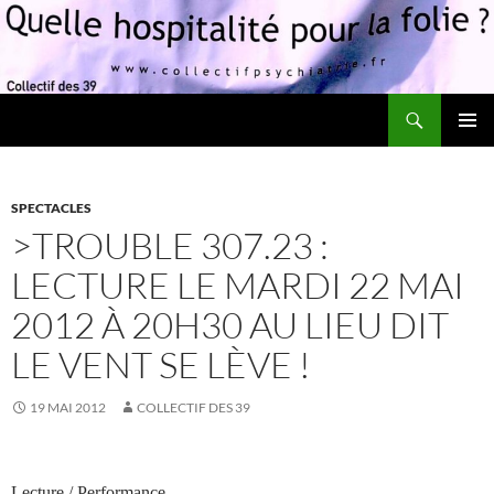
Recherche
Quelle hospitalité pour la folie?
ALLER
MENU
AU
PRINCI
CONTENU
SPECTACLES
>TROUBLE 307.23 :
LECTURE LE MARDI 22 MAI
2012 À 20H30 AU LIEU DIT
LE VENT SE LÈVE !
19 MAI 2012
COLLECTIF DES 39
Lecture / Performance