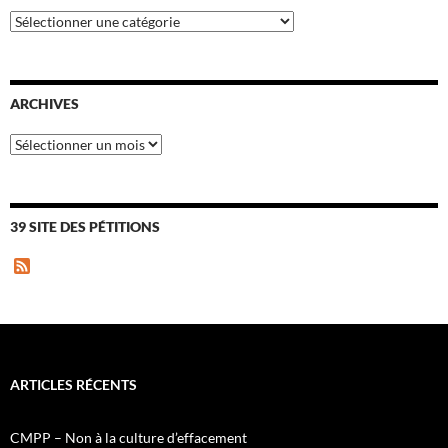
Catégories
ARCHIVES
Archives
39 SITE DES PÉTITIONS
F
e
e
d
ARTICLES RÉCENTS
CMPP – Non à la culture d’effacement