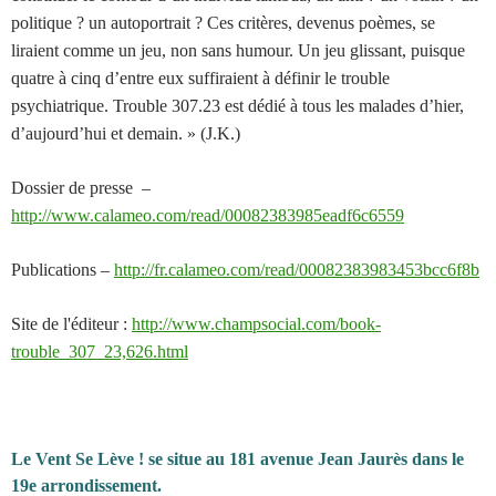
politique ? un autoportrait ? Ces critères, devenus poèmes, se
liraient comme un jeu, non sans humour. Un jeu glissant, puisque
quatre à cinq d’entre eux suffiraient à définir le trouble
psychiatrique. Trouble 307.23 est dédié à tous les malades d’hier,
d’aujourd’hui et demain. » (J.K.)
Dossier de presse –
http://www.calameo.com/read/00082383985eadf6c6559
Publications –
http://fr.calameo.com/read/00082383983453bcc6f8b
Site de l'éditeur :
http://www.champsocial.com/book-
trouble_307_23,626.html
Le Vent Se Lève ! se situe au 181 avenue Jean Jaurès dans le
19e arrondissement.