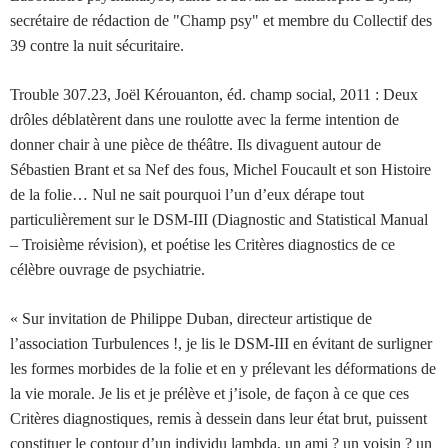
secrétaire de rédaction de "Champ psy" et membre du Collectif des
39 contre la nuit sécuritaire.
Trouble 307.23, Joël Kérouanton, éd. champ social, 2011 : Deux
drôles déblatèrent dans une roulotte avec la ferme intention de
donner chair à une pièce de théâtre. Ils divaguent autour de
Sébastien Brant et sa Nef des fous, Michel Foucault et son Histoire
de la folie… Nul ne sait pourquoi l’un d’eux dérape tout
particulièrement sur le DSM-III (Diagnostic and Statistical Manual
– Troisième révision), et poétise les Critères diagnostics de ce
célèbre ouvrage de psychiatrie.
« Sur invitation de Philippe Duban, directeur artistique de
l’association Turbulences !, je lis le DSM-III en évitant de surligner
les formes morbides de la folie et en y prélevant les déformations de
la vie morale. Je lis et je prélève et j’isole, de façon à ce que ces
Critères diagnostiques, remis à dessein dans leur état brut, puissent
constituer le contour d’un individu lambda, un ami ? un voisin ? un