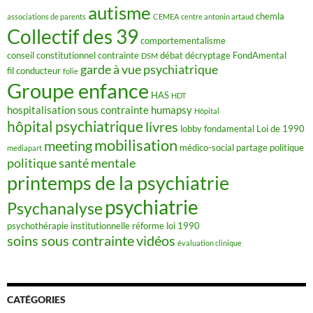
autisme
chemla
associations de parents
CEMEA
centre antonin artaud
Collectif des 39
comportementalisme
conseil constitutionnel
contrainte
débat
décryptage FondAmental
DSM
garde à vue psychiatrique
fil conducteur
folie
Groupe enfance
HAS
HDT
hospitalisation sous contrainte
humapsy
Hôpital
hôpital psychiatrique
livres
lobby fondamental
Loi de 1990
mobilisation
meeting
médico-social
partage
politique
mediapart
politique santé mentale
printemps de la psychiatrie
psychiatrie
Psychanalyse
psychothérapie institutionnelle
réforme loi 1990
soins sous contrainte
vidéos
évaluation clinique
CATÉGORIES