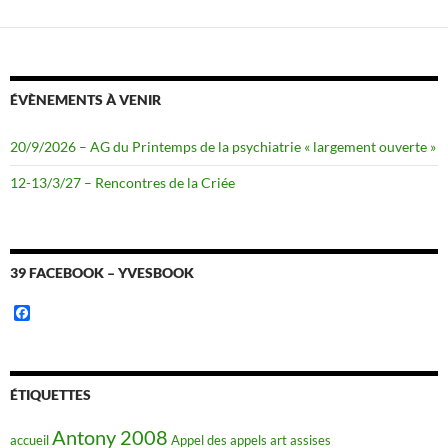
ÉVÈNEMENTS À VENIR
20/9/2026 – AG du Printemps de la psychiatrie « largement ouverte »
12-13/3/27 – Rencontres de la Criée
39 FACEBOOK – YVESBOOK
F
a
c
e
b
o
ÉTIQUETTES
o
k
Antony 2008
accueil
Appel des appels
art
assises