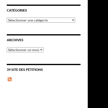
CATÉGORIES
Catégories
ARCHIVES
Archives
39 SITE DES PÉTITIONS
F
e
e
d