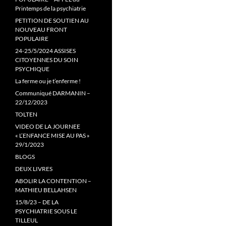
Printemps de la psychiatrie
PETITION DE SOUTIEN AU
NOUVEAU FRONT
POPULAIRE
24-25/5/2024 ASSISES
CITOYENNES DU SOIN
PSYCHIQUE
La ferme ou je t’enferme !
Communiqué DARMANIN –
22/12/2023
TOLTEN
VIDEO DE LA JOURNEE
« L’ENFANCE MISE AU PAS »
29/1/2023
BLOGS
DEUX LIVRES
ABOLIR LA CONTENTION –
MATHIEU BELLAHSEN
15/8/23 – DE LA
PSYCHIATRIE SOUS LE
TILLEUL