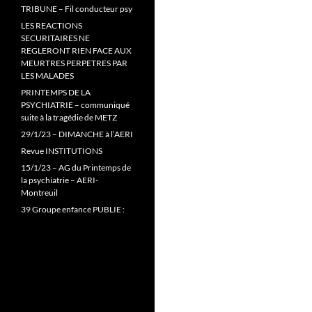
TRIBUNE – Fil conducteur psy
LES REACTIONS
SECURITAIRES NE
REGLERONT RIEN FACE AUX
MEURTRES PERPETRES PAR
LES MALADES
PRINTEMPS DE LA
PSYCHIATRIE – communiqué
suite à la tragédie de METZ
29/1/23 – DIMANCHE à l’AERI
Revue INSTITUTIONS
15/1/23 – AG du Printemps de
la psychiatrie – AERI-
Montreuil
39 Groupe enfance PUBLIE :