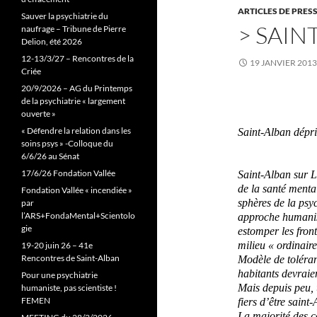
ARTICLES DE PRES
Sauver la psychiatrie du
> SAIN
naufrage – Tribune de Pierre
Delion, été 2026
12-13/3/27 – Rencontres de la
19 JANVIER 2013
Criée
20/9/2026 – AG du Printemps
de la psychiatrie « largement
ouverte »
« Défendre la relation dans les
Saint-Alban
dépr
soins psys » -Colloque du
6/6/26 au Sénat
17/6/26 Fondation Vallée
Saint-Alban sur
L
de la
santé menta
Fondation Vallée « incendiée »
sphères d
e la psy
par
l’ARS+FondaMental+Scientolo
approche
humani
gie
estomper les front
milieu « ordinaire
19-20 juin 26 – 41e
Rencontres de Saint-Alban
M
odèle
de toléra
habitants devraien
Pour une psychiatrie
Mais
depuis pe
u,
humaniste, pas scientiste !
FEMEN
fier
s
d’
être s
aint-
L
a
major
ité des