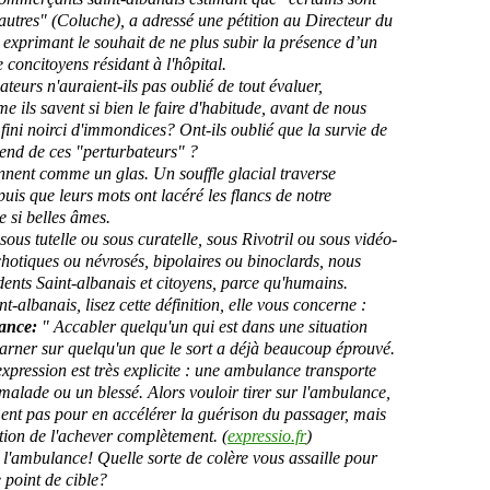
autres"
(Coluche)
,
a
adressé une pétition
au D
irecteur du
,
exprim
ant
le souhait de
ne plus subir la pr
ésence
d’un
e
concitoyens
résidant à l'hôpital
.
cateurs
n'auraient-ils pas oublié
de tout évaluer,
e ils savent si bien le faire d'habitude, avan
t de nous
fini
noirci d'immondices? Ont-ils oublié que la survie de
end de ces "perturbateurs" ?
nnent comme un glas.
Un souffle glacial
traverse
uis que leurs mots ont lac
éré les flancs de notre
 si belles âmes.
s
ous tutelle ou sous curatelle, sous
Rivotril
ou sous
vidéo-
chotiques
ou né
vrosés
,
bipolaires ou binoclards
,
nous
ents Saint-
albanais
et citoyens, parce qu'humain
s
.
int-a
lbanais, lisez cette définition
, elle vous concerne
:
lance
:
" Accabler quelqu'un qui est dans une situation
arner sur quelqu'un que le sort a déjà beaucoup éprouvé.
expression est très explicite : une ambulance transporte
alade ou un blessé. Alors vouloir tirer sur l'ambulance,
ment pas pour en accélérer la guérison du passager, mais
ntion de l'achever complètement.
(
expressio.fr
)
 l'a
mbulance!
Quelle sorte de colère vous assaille pour
 point de cible?