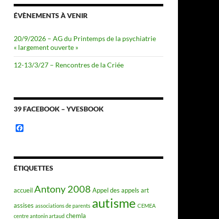
ÉVÈNEMENTS À VENIR
20/9/2026 – AG du Printemps de la psychiatrie
« largement ouverte »
12-13/3/27 – Rencontres de la Criée
39 FACEBOOK – YVESBOOK
F
a
c
e
b
o
ÉTIQUETTES
o
k
Antony 2008
accueil
Appel des appels
art
autisme
assises
associations de parents
CEMEA
chemla
centre antonin artaud