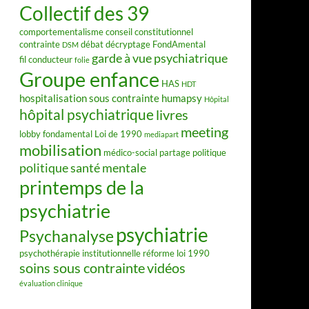
Collectif des 39
comportementalisme
conseil constitutionnel
contrainte
débat
décryptage FondAmental
DSM
garde à vue psychiatrique
fil conducteur
folie
Groupe enfance
HAS
HDT
hospitalisation sous contrainte
humapsy
Hôpital
hôpital psychiatrique
livres
meeting
lobby fondamental
Loi de 1990
mediapart
mobilisation
médico-social
partage
politique
politique santé mentale
printemps de la
psychiatrie
psychiatrie
Psychanalyse
psychothérapie institutionnelle
réforme loi 1990
soins sous contrainte
vidéos
évaluation clinique