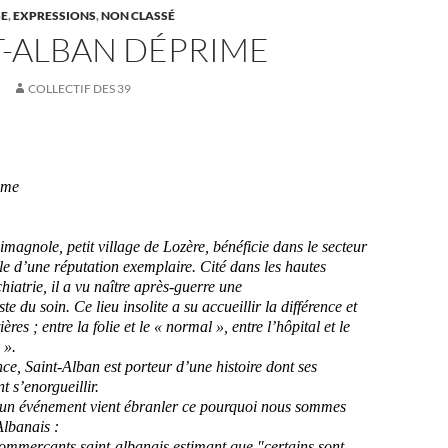
SE
,
EXPRESSIONS
,
NON CLASSÉ
T-ALBAN DÉPRIME
COLLECTIF DES 39
ime
imagnole
,
petit village de L
ozère,
bénéficie dans le secteur
le
d’une réputation exemplaire. C
ité dans les hautes
chiatrie
,
il a vu naître après-guerre
une
ste
du soin
.
Ce lieu
insolite
a su accueillir la différence
et
ières ;
entre
la folie et
le
« normal », entre l’hôpital et le
 ».
nce
, Saint-Alban est porteur d’une histoire dont ses
t s’enorgueillir
.
 un événement vient ébranler
c
e pourquoi nous sommes
Albanais :
 commerçants
saint-albanais
e
stimant
que "certains sont