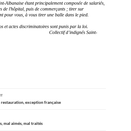
nt-Albanaise é
t
ant
principalement composée de salariés
,
s
de l'hôpital, puis
de commerçants ; t
irer
sur
ent
pour vous
,
à vous tirer une balle dans le pied.
s et actes discriminatoires sont punis par la loi.
Collectif d’indignés Saint-
on
NT
 restauration, exception française
, mal aimés, mal traités