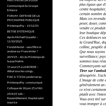
MEETING du 28/3/2026
plus
égaux que d'
Communiqué du Groupe
centre hos
pitalier
Enfance
certain nombre d
FORUM : DEFENSE DE LA
Mais c
es revendi
PSYCHIATRIE PUBLIQUE
peser,
doser, comm
PrintempsPsy – 15/12/25
vendre ce produit 
BETISE SYSTEMIQUE
leur boutique dép
Après Michaël Guyader –
Ces doléances so
11/10/2025
la
Grand'Rue
,
dep
colline
,
peuplée de
FondaMental – sans filtre ni
analyse sur FranceInter ?
Que nous soyons 
surveillance
; psy
20/9/25 – AG du Printemps de
sommes tous résid
la psychiatrie
Commerça
nts sa
15 aout 25 a LA BORDE –
Tirer sur l'ambu
débat sous les coings…
désespérée. S'ach
FIAC 6-7/3/26 Landernerau
L'image de cette 
PrintempsPsy : communiqué
généralement un m
Colloque de 18 juin 25 à l’AN
ce n'est certaine
29/4/25 16h –
plutôt avec l'inte
Rassemblement, Hopital saint
Vous avez tiré sur
maurice
vous tromper à ce