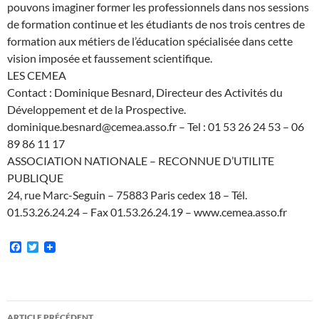
pouvons imaginer former les professionnels dans nos sessions
de formation continue et les étudiants de nos trois centres de
formation aux métiers de l’éducation spécialisée dans cette
vision imposée et faussement scientifique.
LES CEMEA
Contact : Dominique Besnard, Directeur des Activités du
Développement et de la Prospective.
dominique.besnard@cemea.asso.fr – Tel : 01 53 26 24 53 – 06
89 86 11 17
ASSOCIATION NATIONALE – RECONNUE D’UTILITE
PUBLIQUE
24, rue Marc-Seguin – 75883 Paris cedex 18 – Tél.
01.53.26.24.24 – Fax 01.53.26.24.19 – www.cemea.asso.fr
F
T
a
w
c
i
e
t
b
t
o
e
Navigation
o
r
ARTICLE PRÉCÉDENT