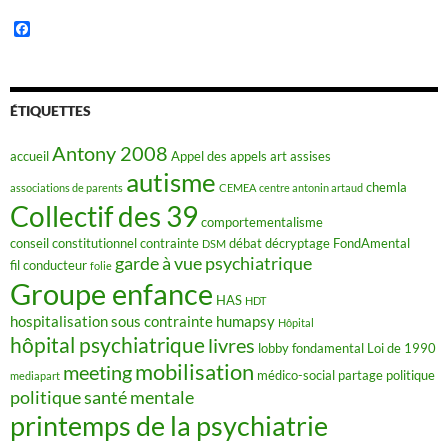
F
a
c
e
b
o
ÉTIQUETTES
o
k
Antony 2008
accueil
Appel des appels
art
assises
autisme
chemla
associations de parents
CEMEA
centre antonin artaud
Collectif des 39
comportementalisme
conseil constitutionnel
contrainte
débat
décryptage FondAmental
DSM
garde à vue psychiatrique
fil conducteur
folie
Groupe enfance
HAS
HDT
hospitalisation sous contrainte
humapsy
Hôpital
hôpital psychiatrique
livres
lobby fondamental
Loi de 1990
mobilisation
meeting
médico-social
partage
politique
mediapart
politique santé mentale
printemps de la psychiatrie