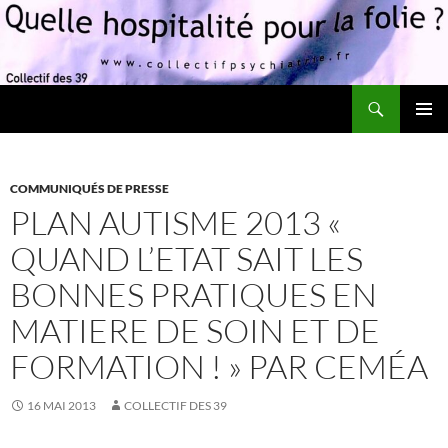
Recherche
Quelle hospitalité pour la folie?
ALLER
MENU
AU
PRINCI
CONTENU
COMMUNIQUÉS DE PRESSE
PLAN AUTISME 2013 «
QUAND L’ETAT SAIT LES
BONNES PRATIQUES EN
MATIERE DE SOIN ET DE
FORMATION ! » PAR CEMÉA
16 MAI 2013
COLLECTIF DES 39