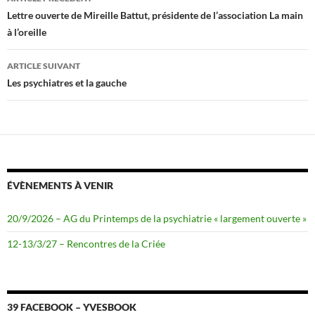
k
des
Lettre ouverte de Mireille Battut, présidente de l’association La main
à l’oreille
articles
ARTICLE SUIVANT
Les psychiatres et la gauche
ÉVÈNEMENTS À VENIR
20/9/2026 – AG du Printemps de la psychiatrie « largement ouverte »
12-13/3/27 – Rencontres de la Criée
39 FACEBOOK – YVESBOOK