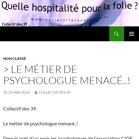
Recherche
Quelle hospitalité pour la folie?
ALLER
MENU
AU
PRINCI
CONTENU
NON CLASSÉ
> LE MÉTIER DE
PSYCHOLOGUE MENACÉ..!
29 MAI 2014
COLLECTIF DES 39
Collectif des 39
Le métier de psychologue menacé..!
Depuis près d’un mois les psychologues de l’association CIDE