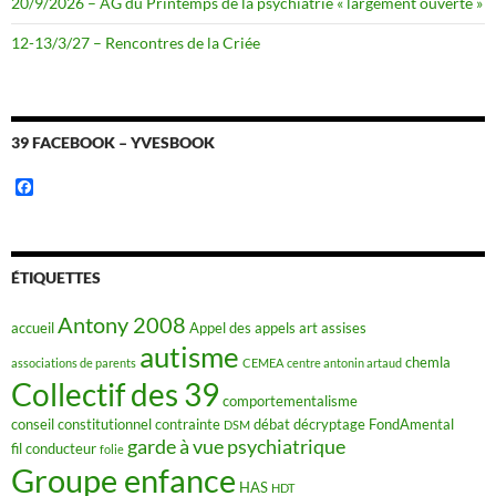
20/9/2026 – AG du Printemps de la psychiatrie « largement ouverte »
12-13/3/27 – Rencontres de la Criée
39 FACEBOOK – YVESBOOK
F
a
c
e
b
o
ÉTIQUETTES
o
k
Antony 2008
accueil
Appel des appels
art
assises
autisme
chemla
associations de parents
CEMEA
centre antonin artaud
Collectif des 39
comportementalisme
conseil constitutionnel
contrainte
débat
décryptage FondAmental
DSM
garde à vue psychiatrique
fil conducteur
folie
Groupe enfance
HAS
HDT