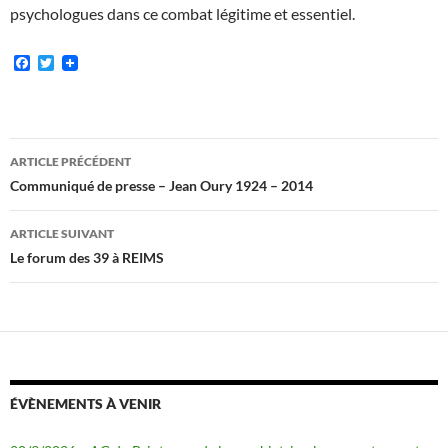
psychologues dans ce combat légitime et essentiel.
F
T
a
w
c
i
e
t
b
t
o
e
Navigation
o
r
ARTICLE PRÉCÉDENT
k
des
Communiqué de presse – Jean Oury 1924 – 2014
articles
ARTICLE SUIVANT
Le forum des 39 à REIMS
ÉVÈNEMENTS À VENIR