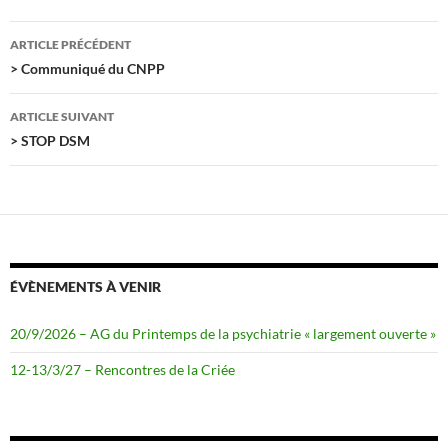
b
t
o
e
Navigation
o
r
ARTICLE PRÉCÉDENT
k
des
> Communiqué du CNPP
articles
ARTICLE SUIVANT
> STOP DSM
ÉVÈNEMENTS À VENIR
20/9/2026 – AG du Printemps de la psychiatrie « largement ouverte »
12-13/3/27 – Rencontres de la Criée