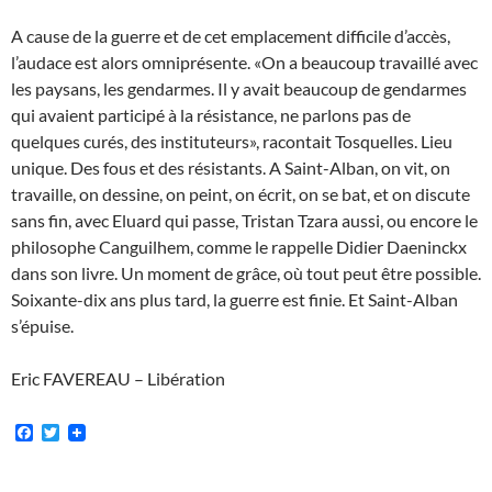
A cause de la guerre et de cet emplacement difficile d’accès,
l’audace est alors omniprésente. «On a beaucoup travaillé avec
les paysans, les gendarmes. Il y avait beaucoup de gendarmes
qui avaient participé à la résistance, ne parlons pas de
quelques curés, des instituteurs», racontait Tosquelles. Lieu
unique. Des fous et des résistants. A Saint-Alban, on vit, on
travaille, on dessine, on peint, on écrit, on se bat, et on discute
sans fin, avec Eluard qui passe, Tristan Tzara aussi, ou encore le
philosophe Canguilhem, comme le rappelle Didier Daeninckx
dans son livre. Un moment de grâce, où tout peut être possible.
Soixante-dix ans plus tard, la guerre est finie. Et Saint-Alban
s’épuise.
Eric FAVEREAU – Libération
F
T
a
w
c
i
e
t