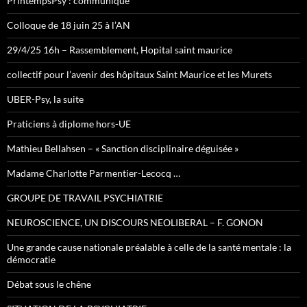
PrintempsPsy : communiqué
Colloque de 18 juin 25 à l’AN
29/4/25 16h – Rassemblement, Hopital saint maurice
collectif pour l’avenir des hôpitaux Saint Maurice et les Murets
UBER-Psy, la suite
Praticiens à diplome hors-UE
Mathieu Bellahsen – « Sanction disciplinaire déguisée »
Madame Charlotte Parmentier-Lecocq …
GROUPE DE TRAVAIL PSYCHIATRIE
NEUROSCIENCE, UN DISCOURS NEOLIBERAL – F. GONON
Une grande cause nationale préalable à celle de la santé mentale : la
démocratie
Débat sous le chêne