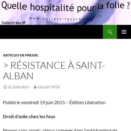
Recherche
Quelle hospitalité pour la folie?
ALLER
MENU
AU
PRINCI
CONTENU
ARTICLES DE PRESSE
> RÉSISTANCE À SAINT-
ALBAN
22 JUIN 2015
COLLECTIF39
Publié le vendredi 19 juin 2015 – Édition Libération
Droit d’asile chez les fous
Propos sans appel : «Nous sommes dans l’antichambre de