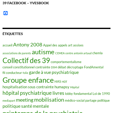
39 FACEBOOK – YVESBOOK
F
a
c
e
b
o
ÉTIQUETTES
o
k
Antony 2008
accueil
Appel des appels
art
assises
autisme
chemla
associations de parents
CEMEA
centre antonin artaud
Collectif des 39
comportementalisme
conseil constitutionnel
contrainte
débat
décryptage FondAmental
DSM
garde à vue psychiatrique
fil conducteur
folie
Groupe enfance
HAS
HDT
hospitalisation sous contrainte
humapsy
Hôpital
hôpital psychiatrique
livres
lobby fondamental
Loi de 1990
mobilisation
meeting
médico-social
partage
politique
mediapart
politique santé mentale