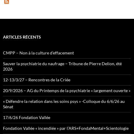
F
e
e
d
ARTICLES RÉCENTS
CMPP – Non à la culture d’effacement
Sauver la psychiatrie du naufrage – Tribune de Pierre Delion, été
2026
12-13/3/27 – Rencontres de la Criée
20/9/2026 – AG du Printemps de la psychiatrie « largement ouverte »
« Défendre la relation dans les soins psys » -Colloque du 6/6/26 au
Sénat
17/6/26 Fondation Vallée
Fondation Vallée « incendiée » par l’ARS+FondaMental+Scientologie