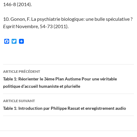
146-8 (2014).
10. Gonon, F. La psychiatrie biologique: une bulle spéculative ?
Esprit
Novembre, 54-73 (2011).
F
T
a
w
c
i
e
t
b
t
o
e
Navigation
o
r
ARTICLE PRÉCÉDENT
k
des
Table 1: Réorienter le 3ème Plan Autisme Pour une véritable
politique d’accueil humaniste et plurielle
articles
ARTICLE SUIVANT
Table 1: Introduction par Philippe Rassat et enregistrement audio