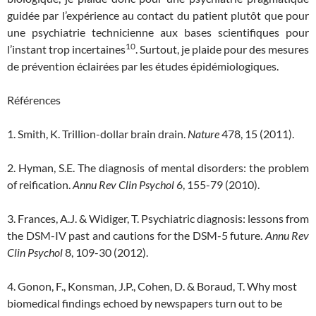
guidée par l’expérience au contact du patient plutôt que pour
une psychiatrie technicienne aux bases scientifiques pour
10
l’instant trop incertaines
. Surtout, je plaide pour des mesures
de prévention éclairées par les études épidémiologiques.
Références
1. Smith, K. Trillion-dollar brain drain.
Nature
478, 15 (2011).
2. Hyman, S.E. The diagnosis of mental disorders: the problem
of reification.
Annu Rev Clin Psychol
6, 155-79 (2010).
3. Frances, A.J. & Widiger, T. Psychiatric diagnosis: lessons from
the DSM-IV past and cautions for the DSM-5 future.
Annu Rev
Clin Psychol
8, 109-30 (2012).
4. Gonon, F., Konsman, J.P., Cohen, D. & Boraud, T. Why most
biomedical findings echoed by newspapers turn out to be