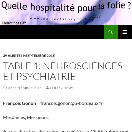
Recherche
Quelle hospitalité pour la folie?
ALLER
MENU
AU
PRINCI
CONTENU
39 ALERTE! 9 SEPTEMBRE 2015
TABLE 1: NEUROSCIENCES
ET PSYCHIATRIE
22 SEPTEMBRE 2015
COLLECTIF 39
François Gonon f
rancois.gonon@u-bordeaux.fr
Mesdames, Messieurs,
Je suis directeur de recherche émérite au CNRS à Bordeaux.