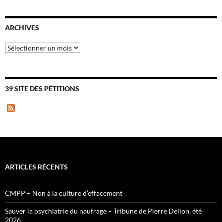
ARCHIVES
Archives
39 SITE DES PÉTITIONS
F
e
e
d
ARTICLES RÉCENTS
CMPP – Non à la culture d’effacement
Sauver la psychiatrie du naufrage – Tribune de Pierre Delion, été
2026