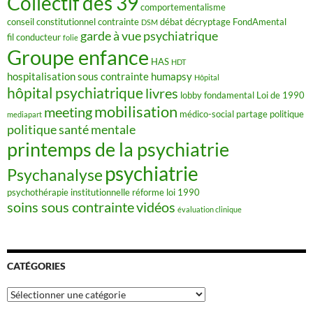
Collectif des 39
comportementalisme
conseil constitutionnel
contrainte
débat
décryptage FondAmental
DSM
garde à vue psychiatrique
fil conducteur
folie
Groupe enfance
HAS
HDT
hospitalisation sous contrainte
humapsy
Hôpital
hôpital psychiatrique
livres
lobby fondamental
Loi de 1990
mobilisation
meeting
médico-social
partage
politique
mediapart
politique santé mentale
printemps de la psychiatrie
psychiatrie
Psychanalyse
psychothérapie institutionnelle
réforme loi 1990
soins sous contrainte
vidéos
évaluation clinique
CATÉGORIES
Catégories