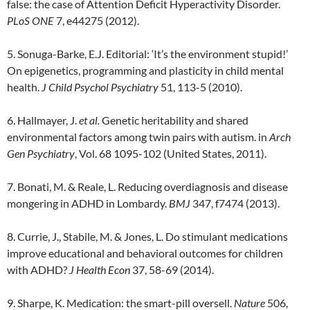
false: the case of Attention Deficit Hyperactivity Disorder.
PLoS ONE
7, e44275 (2012).
5. Sonuga-Barke, E.J. Editorial: ‘It’s the environment stupid!’
On epigenetics, programming and plasticity in child mental
health.
J Child Psychol Psychiatry
51, 113-5 (2010).
6. Hallmayer, J.
et al.
Genetic heritability and shared
environmental factors among twin pairs with autism. in
Arch
Gen Psychiatry
, Vol. 68 1095-102 (United States, 2011).
7. Bonati, M. & Reale, L. Reducing overdiagnosis and disease
mongering in ADHD in Lombardy.
BMJ
347, f7474 (2013).
8. Currie, J., Stabile, M. & Jones, L. Do stimulant medications
improve educational and behavioral outcomes for children
with ADHD?
J Health Econ
37, 58-69 (2014).
9. Sharpe, K. Medication: the smart-pill oversell.
Nature
506,