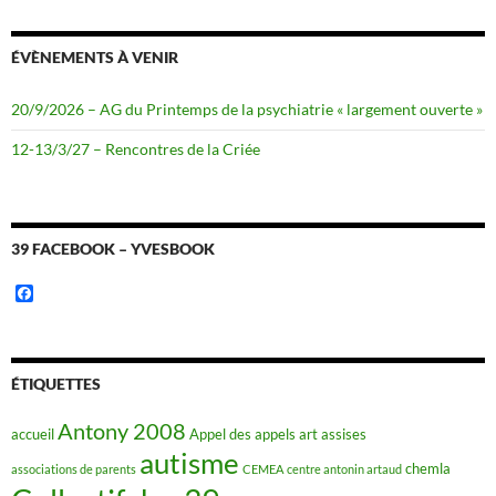
ÉVÈNEMENTS À VENIR
20/9/2026 – AG du Printemps de la psychiatrie « largement ouverte »
12-13/3/27 – Rencontres de la Criée
39 FACEBOOK – YVESBOOK
F
a
c
e
b
o
ÉTIQUETTES
o
k
Antony 2008
accueil
Appel des appels
art
assises
autisme
chemla
associations de parents
CEMEA
centre antonin artaud