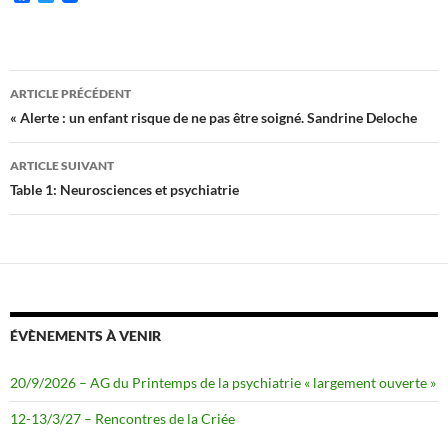
a
w
c
i
e
t
b
t
o
e
Navigation
o
r
ARTICLE PRÉCÉDENT
k
des
« Alerte : un enfant risque de ne pas être soigné. Sandrine Deloche
articles
ARTICLE SUIVANT
Table 1: Neurosciences et psychiatrie
ÉVÈNEMENTS À VENIR
20/9/2026 – AG du Printemps de la psychiatrie « largement ouverte »
12-13/3/27 – Rencontres de la Criée