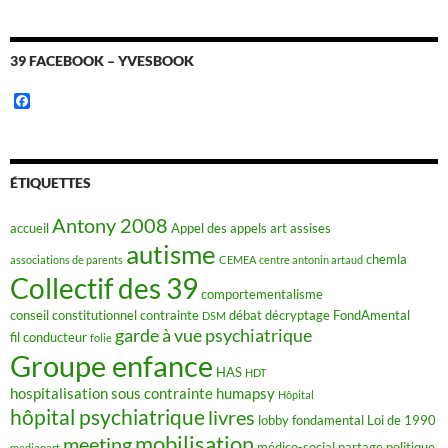
39 FACEBOOK – YVESBOOK
F
a
c
e
b
o
ÉTIQUETTES
o
k
Antony 2008
accueil
Appel des appels
art
assises
autisme
chemla
associations de parents
CEMEA
centre antonin artaud
Collectif des 39
comportementalisme
conseil constitutionnel
contrainte
débat
décryptage FondAmental
DSM
garde à vue psychiatrique
fil conducteur
folie
Groupe enfance
HAS
HDT
hospitalisation sous contrainte
humapsy
Hôpital
hôpital psychiatrique
livres
lobby fondamental
Loi de 1990
mobilisation
meeting
médico-social
partage
politique
mediapart