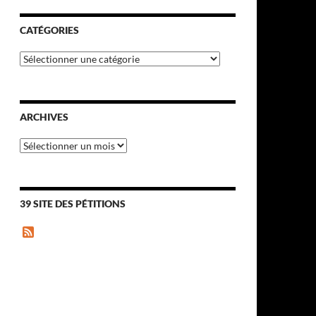
CATÉGORIES
Catégories
ARCHIVES
Archives
39 SITE DES PÉTITIONS
F
e
e
d