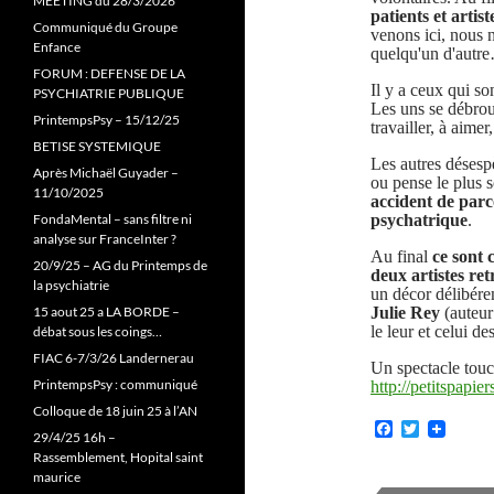
MEETING du 28/3/2026
patients et artist
Communiqué du Groupe
venons ici, nous 
Enfance
quelqu'un d'autr
FORUM : DEFENSE DE LA
Il y a ceux qui so
PSYCHIATRIE PUBLIQUE
Les uns se débrouil
PrintempsPsy – 15/12/25
travailler, à aimer
BETISE SYSTEMIQUE
Les autres désespèr
Après Michaël Guyader –
ou pense le plus 
11/10/2025
accident de parco
FondaMental – sans filtre ni
psychatrique
.
analyse sur FranceInter ?
Au final
ce sont 
20/9/25 – AG du Printemps de
deux artistes re
la psychiatrie
un décor délibére
15 aout 25 a LA BORDE –
Julie Rey
(auteur 
le leur et celui de
débat sous les coings…
FIAC 6-7/3/26 Landernerau
Un spectacle touc
PrintempsPsy : communiqué
http://petitspapi
Colloque de 18 juin 25 à l’AN
F
T
29/4/25 16h –
a
w
Rassemblement, Hopital saint
c
i
maurice
e
t