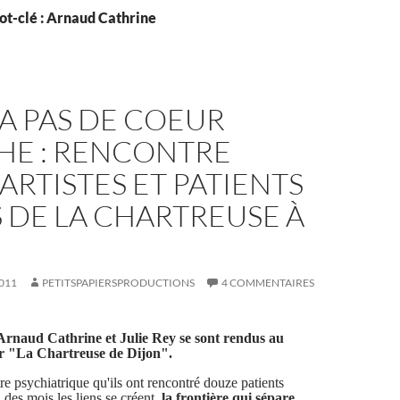
ot-clé : Arnaud Cathrine
Y A PAS DE COEUR
HE : RENCONTRE
ARTISTES ET PATIENTS
 DE LA CHARTREUSE À
011
PETITSPAPIERSPRODUCTIONS
4 COMMENTAIRES
Arnaud Cathrine et Julie Rey se sont rendus au
er "La Chartreuse de Dijon".
re psychiatrique qu'ils ont rencontré douze patients
l des mois les liens se créent,
la frontière qui sépare