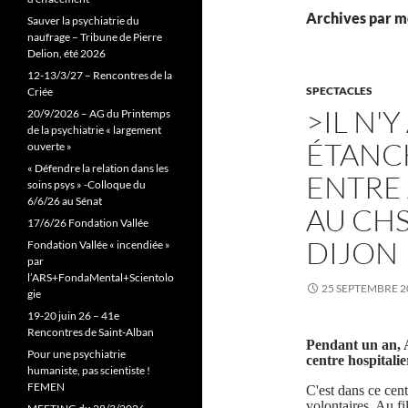
Archives par m
Sauver la psychiatrie du
naufrage – Tribune de Pierre
Delion, été 2026
12-13/3/27 – Rencontres de la
SPECTACLES
Criée
>IL N'
20/9/2026 – AG du Printemps
de la psychiatrie « largement
ÉTANC
ouverte »
« Défendre la relation dans les
ENTRE 
soins psys » -Colloque du
6/6/26 au Sénat
AU CHS
17/6/26 Fondation Vallée
DIJON
Fondation Vallée « incendiée »
par
l’ARS+FondaMental+Scientolo
25 SEPTEMBRE 2
gie
19-20 juin 26 – 41e
Rencontres de Saint-Alban
Pendant un an, 
Pour une psychiatrie
centre hospitali
humaniste, pas scientiste !
FEMEN
C'est dans ce cent
volontaires. Au fi