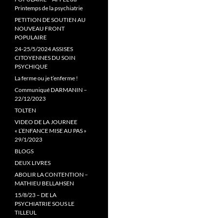
Printemps de la psychiatrie
PETITION DE SOUTIEN AU
NOUVEAU FRONT
POPULAIRE
24-25/5/2024 ASSISES
CITOYENNES DU SOIN
PSYCHIQUE
La ferme ou je t’enferme !
Communiqué DARMANIN –
22/12/2023
TOLTEN
VIDEO DE LA JOURNEE
« L’ENFANCE MISE AU PAS »
29/1/2023
BLOGS
DEUX LIVRES
ABOLIR LA CONTENTION –
MATHIEU BELLAHSEN
15/8/23 – DE LA
PSYCHIATRIE SOUS LE
TILLEUL