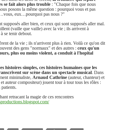
es se fait alors plus trouble
: "Chaque fois que nous
nous posons la même question : pourquoi vous et pas
e…vous, eux…pourquoi pas nous ?"
nt supposés aller bien, et ceux qui sont supposés aller mal.
lent (vaille que vaille) avec la vie ; ils arrivent à
, à se tenir debout.
ent de la vie ; ils n'arrivent plus à rien. Voilà ce qu'on dit
souvent des gens "normaux" et des autres :
ceux qu'un
urs, plus ou moins violent, a conduit à l'hopital
ces histoires simples, ces histoires humaines que les
transcrivent sur scène dans un spectacle musical
. Dans
ment minimaliste,
Arnaud Cathrine
(auteur, chanteur) et
et auteur compositeur) jouent tour à tour tous les rôles :
s patients.
hant retracant la magie de ces rencontres
ersproductions.blogspot.com/