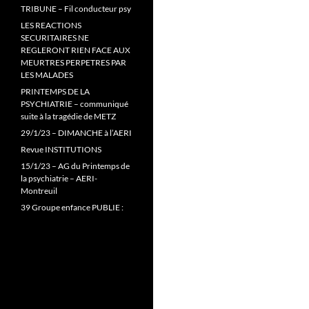
TRIBUNE – Fil conducteur psy
LES REACTIONS
SECURITAIRES NE
REGLERONT RIEN FACE AUX
MEURTRES PERPETRES PAR
LES MALADES
PRINTEMPS DE LA
PSYCHIATRIE – communiqué
suite à la tragédie de METZ
29/1/23 – DIMANCHE à l’AERI
Revue INSTITUTIONS
15/1/23 – AG du Printemps de
la psychiatrie – AERI-
Montreuil
39 Groupe enfance PUBLIE :