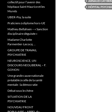
b
t
ARNAUD CATHRI
collectif pour l’avenir des
o
e
hôpitaux Saint Maurice et les
HÔPITAL PSYCHI
o
r
Murets
k
UBER-Psy, la suite
Praticiens à diplome hors-UE
Mathieu Bellahsen – « Sanction
disciplinaire déguisée »
Madame Charlotte
Parmentier-Lecocq …
GROUPE DE TRAVAIL
PSYCHIATRIE
NEUROSCIENCE, UN
DISCOURS NEOLIBERAL – F.
GONON
Une grande cause nationale
préalable à celle de la santé
mentale : la démocratie
Débat sous le chêne
SITUATION DE LA
PSYCHIATRIE
NOUVEAU FRONT
POPULAIRE – APPEL du