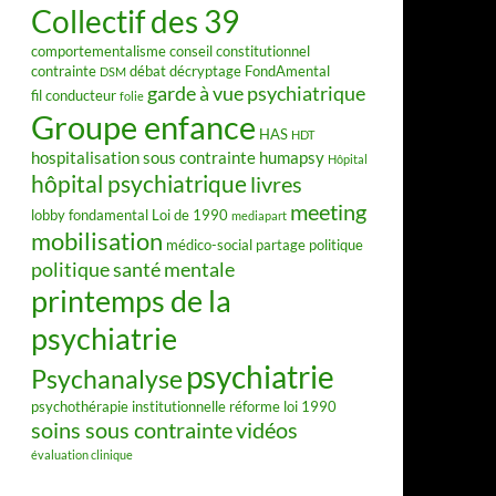
Collectif des 39
comportementalisme
conseil constitutionnel
contrainte
débat
décryptage FondAmental
DSM
garde à vue psychiatrique
fil conducteur
folie
Groupe enfance
HAS
HDT
hospitalisation sous contrainte
humapsy
Hôpital
hôpital psychiatrique
livres
meeting
lobby fondamental
Loi de 1990
mediapart
mobilisation
médico-social
partage
politique
politique santé mentale
printemps de la
psychiatrie
psychiatrie
Psychanalyse
psychothérapie institutionnelle
réforme loi 1990
soins sous contrainte
vidéos
évaluation clinique