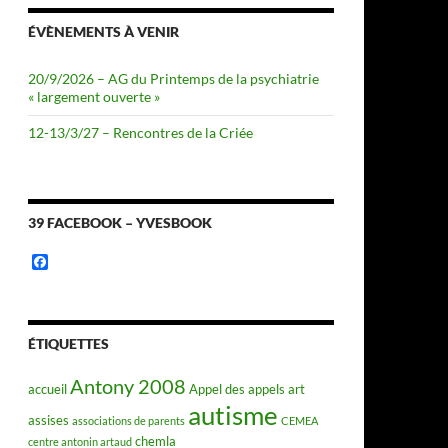
ÉVÈNEMENTS À VENIR
20/9/2026 – AG du Printemps de la psychiatrie
« largement ouverte »
12-13/3/27 – Rencontres de la Criée
39 FACEBOOK – YVESBOOK
F
a
c
e
b
o
ÉTIQUETTES
o
k
Antony 2008
accueil
Appel des appels
art
autisme
assises
associations de parents
CEMEA
chemla
centre antonin artaud