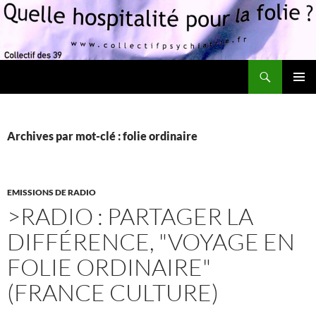
Recherche
Quelle hospitalité pour la folie?
ALLER
MENU
AU
PRINCI
CONTENU
Archives par mot-clé : folie ordinaire
EMISSIONS DE RADIO
>RADIO : PARTAGER LA
DIFFÉRENCE, "VOYAGE EN
FOLIE ORDINAIRE"
(FRANCE CULTURE)