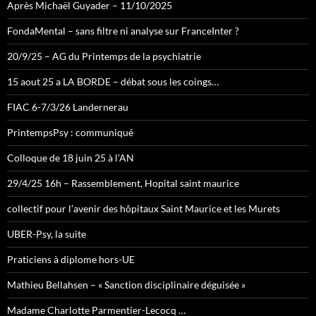
Après Michaël Guyader – 11/10/2025
FondaMental – sans filtre ni analyse sur FranceInter ?
20/9/25 – AG du Printemps de la psychiatrie
15 aout 25 a LA BORDE – débat sous les coings…
FIAC 6-7/3/26 Landernerau
PrintempsPsy : communiqué
Colloque de 18 juin 25 à l’AN
29/4/25 16h – Rassemblement, Hopital saint maurice
collectif pour l’avenir des hôpitaux Saint Maurice et les Murets
UBER-Psy, la suite
Praticiens à diplome hors-UE
Mathieu Bellahsen – « Sanction disciplinaire déguisée »
Madame Charlotte Parmentier-Lecocq …