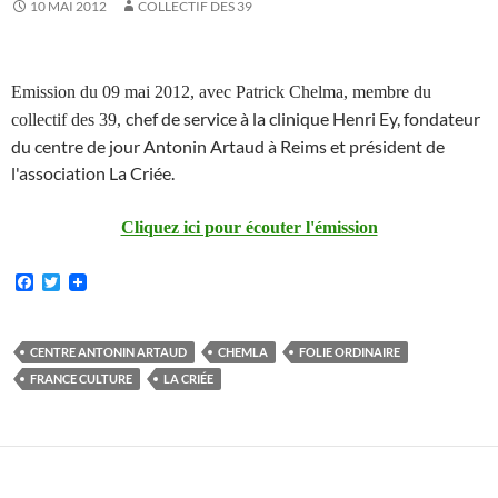
10 MAI 2012
COLLECTIF DES 39
Emission du 09 mai 2012, avec Patrick Chelma, membre du
chef de service à la clinique Henri Ey, fondateur
collectif des 39,
du centre de jour Antonin Artaud à Reims et président de
l'association La Criée.
Cliquez ici pour écouter l'émission
F
T
a
w
c
i
e
t
b
t
CENTRE ANTONIN ARTAUD
CHEMLA
FOLIE ORDINAIRE
o
e
FRANCE CULTURE
LA CRIÉE
o
r
k