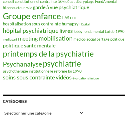
conseil constitutionnel
contrainte
débat
décryptage FondAmental
DSM
garde à vue psychiatrique
fil conducteur
folie
Groupe enfance
HAS
HDT
hospitalisation sous contrainte
humapsy
Hôpital
hôpital psychiatrique
livres
lobby fondamental
Loi de 1990
mobilisation
meeting
médico-social
partage
politique
mediapart
politique santé mentale
printemps de la psychiatrie
psychiatrie
Psychanalyse
psychothérapie institutionnelle
réforme loi 1990
soins sous contrainte
vidéos
évaluation clinique
CATÉGORIES
Catégories