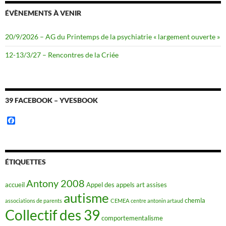
ÉVÈNEMENTS À VENIR
20/9/2026 – AG du Printemps de la psychiatrie « largement ouverte »
12-13/3/27 – Rencontres de la Criée
39 FACEBOOK – YVESBOOK
F
a
c
e
b
o
ÉTIQUETTES
o
k
Antony 2008
accueil
Appel des appels
art
assises
autisme
chemla
associations de parents
CEMEA
centre antonin artaud
Collectif des 39
comportementalisme