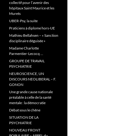
collectif pour l’avenir des
hôpitaux Saint Maurice et les
Murets
UBER-Psy, la suite
Praticiens à diplome hors-UE
Mathieu Bellahsen – « Sanction
disciplinaire déguisée »
Madame Charlotte
Parmentier-Lecocq …
GROUPE DE TRAVAIL
PSYCHIATRIE
NEUROSCIENCE, UN
DISCOURS NEOLIBERAL – F.
GONON
Une grande cause nationale
préalable à celle de la santé
mentale : la démocratie
Débat sous le chêne
SITUATION DE LA
PSYCHIATRIE
NOUVEAU FRONT
POPULAIRE – APPEL du