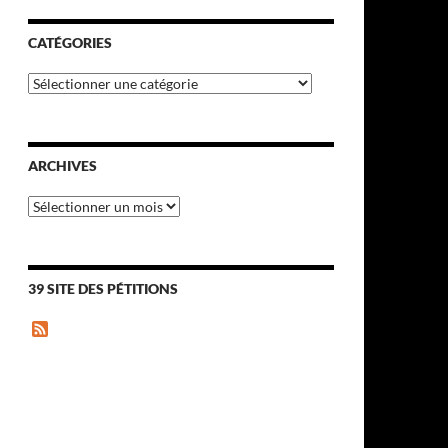
CATÉGORIES
Catégories
ARCHIVES
Archives
39 SITE DES PÉTITIONS
F
e
e
d