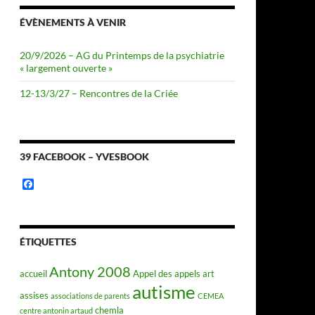
ÉVÈNEMENTS À VENIR
20/9/2026 – AG du Printemps de la psychiatrie
« largement ouverte »
12-13/3/27 – Rencontres de la Criée
39 FACEBOOK – YVESBOOK
F
a
c
e
b
o
ÉTIQUETTES
o
k
Antony 2008
accueil
Appel des appels
art
autisme
assises
associations de parents
CEMEA
chemla
centre antonin artaud