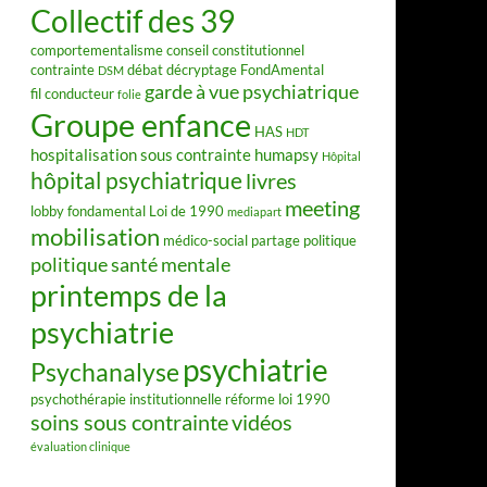
Collectif des 39
comportementalisme
conseil constitutionnel
contrainte
débat
décryptage FondAmental
DSM
garde à vue psychiatrique
fil conducteur
folie
Groupe enfance
HAS
HDT
hospitalisation sous contrainte
humapsy
Hôpital
hôpital psychiatrique
livres
meeting
lobby fondamental
Loi de 1990
mediapart
mobilisation
médico-social
partage
politique
politique santé mentale
printemps de la
psychiatrie
psychiatrie
Psychanalyse
psychothérapie institutionnelle
réforme loi 1990
soins sous contrainte
vidéos
évaluation clinique