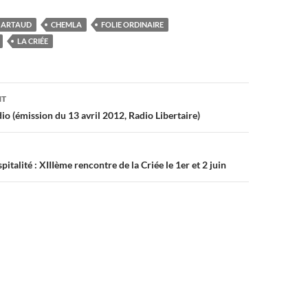
 ARTAUD
CHEMLA
FOLIE ORDINAIRE
LA CRIÉE
on
NT
o (émission du 13 avril 2012, Radio Libertaire)
pitalité : XIIIème rencontre de la Criée le 1er et 2 juin