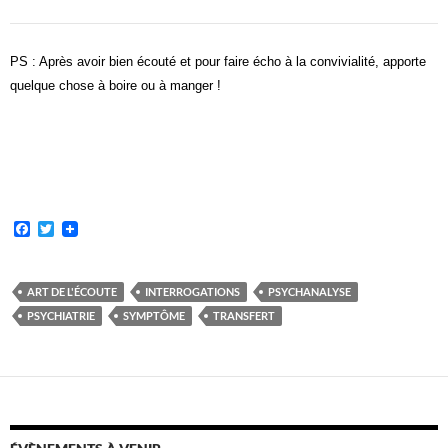
PS : Après avoir bien écouté et pour faire écho à la convivialité, apporte
quelque chose à boire ou à manger !
F
T
a
w
c
i
e
t
b
t
ART DE L'ÉCOUTE
INTERROGATIONS
PSYCHANALYSE
o
e
PSYCHIATRIE
SYMPTÔME
TRANSFERT
o
r
k