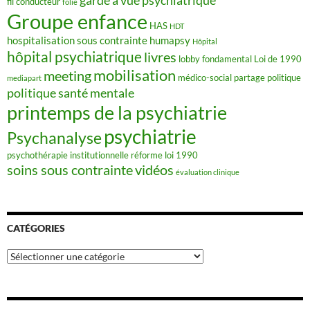
fil conducteur
folie
Groupe enfance
HAS
HDT
hospitalisation sous contrainte
humapsy
Hôpital
hôpital psychiatrique
livres
lobby fondamental
Loi de 1990
mobilisation
meeting
médico-social
partage
politique
mediapart
politique santé mentale
printemps de la psychiatrie
psychiatrie
Psychanalyse
psychothérapie institutionnelle
réforme loi 1990
soins sous contrainte
vidéos
évaluation clinique
CATÉGORIES
Catégories