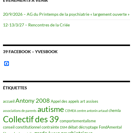
ÉVÈNEMENTS À VENIR
20/9/2026 – AG du Printemps de la psychiatrie « largement ouverte »
12-13/3/27 – Rencontres de la Criée
39 FACEBOOK – YVESBOOK
F
a
c
e
b
o
ÉTIQUETTES
o
k
Antony 2008
accueil
Appel des appels
art
assises
autisme
chemla
associations de parents
CEMEA
centre antonin artaud
Collectif des 39
comportementalisme
conseil constitutionnel
contrainte
débat
décryptage FondAmental
DSM
garde à vue psychiatrique