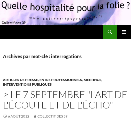
Recherche
Quelle hospitalité pour la folie?
ALLER
MENU
AU
PRINCI
CONTENU
Archives par mot-clé : interrogations
ARTICLES DE PRESSE
,
ENTRE PROFESSIONNELS
,
MEETINGS,
INTERVENTIONS PUBLIQUES
> LE 7 SEPTEMBRE "L'ART DE
L'ÉCOUTE ET DE L'ÉCHO"
6 AOÛT 2012
COLLECTIF DES 39