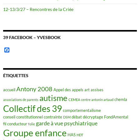
12-13/3/27 – Rencontres de la Criée
39 FACEBOOK – YVESBOOK
F
a
c
e
b
o
ÉTIQUETTES
o
k
Antony 2008
accueil
Appel des appels
art
assises
autisme
chemla
associations de parents
CEMEA
centre antonin artaud
Collectif des 39
comportementalisme
conseil constitutionnel
contrainte
débat
décryptage FondAmental
DSM
garde à vue psychiatrique
fil conducteur
folie
Groupe enfance
HAS
HDT