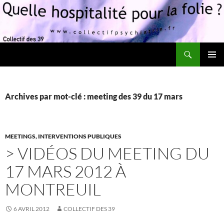
Recherche
Quelle hospitalité pour la folie?
ALLER
MENU
AU
PRINCI
CONTENU
Archives par mot-clé : meeting des 39 du 17 mars
MEETINGS, INTERVENTIONS PUBLIQUES
> VIDÉOS DU MEETING DU
17 MARS 2012 À
MONTREUIL
6 AVRIL 2012
COLLECTIF DES 39