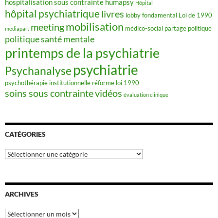
hospitalisation sous contrainte
humapsy
Hôpital
hôpital psychiatrique
livres
lobby fondamental
Loi de 1990
mobilisation
meeting
médico-social
partage
politique
mediapart
politique santé mentale
printemps de la psychiatrie
psychiatrie
Psychanalyse
psychothérapie institutionnelle
réforme loi 1990
soins sous contrainte
vidéos
évaluation clinique
CATÉGORIES
Catégories
ARCHIVES
Archives