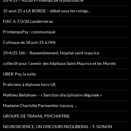
20/9/25 – AG du Printemps de la psychiatrie
15 aout 25 a LA BORDE – débat sous les coings…
FIAC 6-7/3/26 Landernerau
PrintempsPsy : communiqué
Colloque de 18 juin 25 à l’AN
29/4/25 16h – Rassemblement, Hopital saint maurice
collectif pour l’avenir des hôpitaux Saint Maurice et les Murets
UBER-Psy, la suite
Praticiens à diplome hors-UE
Mathieu Bellahsen – « Sanction disciplinaire déguisée »
Madame Charlotte Parmentier-Lecocq …
GROUPE DE TRAVAIL PSYCHIATRIE
NEUROSCIENCE, UN DISCOURS NEOLIBERAL – F. GONON