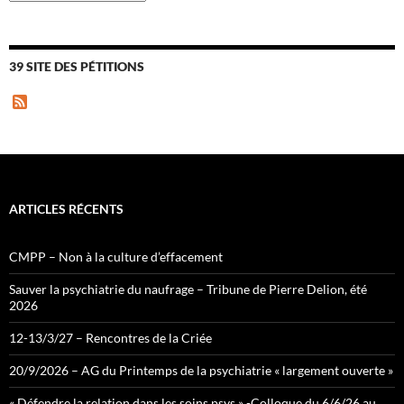
39 SITE DES PÉTITIONS
F
e
e
d
ARTICLES RÉCENTS
CMPP – Non à la culture d’effacement
Sauver la psychiatrie du naufrage – Tribune de Pierre Delion, été
2026
12-13/3/27 – Rencontres de la Criée
20/9/2026 – AG du Printemps de la psychiatrie « largement ouverte »
« Défendre la relation dans les soins psys » -Colloque du 6/6/26 au