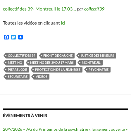
collectif des 39- Montreuil le 17.03…
par
collectif39
Toutes les vidéos en cliquant
ici
F
T
a
w
c
i
e
t
b
t
COLLECTIF DES 39
FRONT DE GAUCHE
JUSTICE DES MINEURS
o
e
MEETING
MEETING DES 39 DU 17 MARS
MONTREUIL
o
r
k
PIERRE JOXE
PROTECTION DE LA JEUNESSE
PSYCHIATRIE
SÉCURITAIRE
VIDÉOS
ÉVÈNEMENTS À VENIR
20/9/2026 – AG du Printemps de la psychiatrie « largement ouverte »