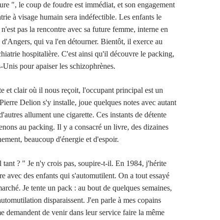
ure ", le coup de foudre est immédiat, et son engagement
trie à visage humain sera indéfectible. Les enfants le
 n'est pas la rencontre avec sa future femme, interne en
d'Angers, qui va l'en détourner. Bientôt, il exerce au
atrie hospitalière. C'est ainsi qu'il découvre le packing,
s-Unis pour apaiser les schizophrènes.
e et clair où il nous reçoit, l'occupant principal est un
Pierre Delion s'y installe, joue quelques notes avec autant
d'autres allument une cigarette. Ces instants de détente
enons au packing. Il y a consacré un livre, des dizaines
nement, beaucoup d'énergie et d'espoir.
 tant ? " Je n'y crois pas, soupire-t-il. En 1984, j'hérite
ire avec des enfants qui s'automutilent. On a tout essayé
 marché. Je tente un pack : au bout de quelques semaines,
utomutilation disparaissent. J'en parle à mes copains
me demandent de venir dans leur service faire la même