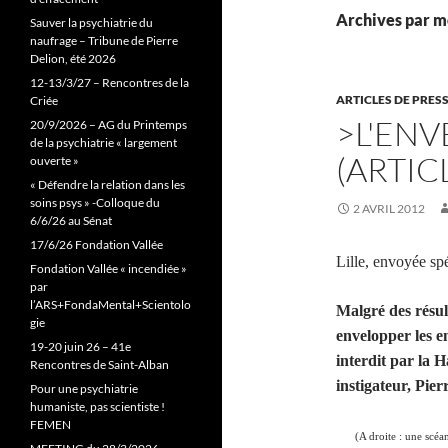
Archives par m
Sauver la psychiatrie du
naufrage – Tribune de Pierre
Delion, été 2026
12-13/3/27 – Rencontres de la
ARTICLES DE PRES
Criée
>L'ENV
20/9/2026 – AG du Printemps
de la psychiatrie « largement
(ARTIC
ouverte »
« Défendre la relation dans les
soins psys » -Colloque du
2 AVRIL 2012
6/6/26 au Sénat
17/6/26 Fondation Vallée
Lille, envoyée sp
Fondation Vallée « incendiée »
par
l’ARS+FondaMental+Scientolo
Malgré des résul
gie
envelopper les e
19-20 juin 26 – 41e
interdit par la 
Rencontres de Saint-Alban
instigateur, Pie
Pour une psychiatrie
humaniste, pas scientiste !
FEMEN
(A droite : une scéa