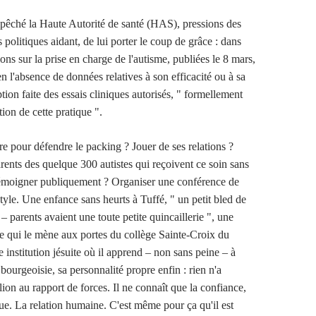
pêché la Haute Autorité de santé (HAS), pressions des
s politiques aidant, de lui porter le coup de grâce : dans
ns sur la prise en charge de l'autisme, publiées le 8 mars,
 en l'absence de données relatives à son efficacité ou à sa
ption faite des essais cliniques autorisés, " formellement
tion de cette pratique ".
ire pour défendre le packing ? Jouer de ses relations ?
rents des quelque 300 autistes qui reçoivent ce soin sans
témoigner publiquement ? Organiser une conférence de
tyle. Une enfance sans heurts à Tuffé, " un petit bled de
 – parents avaient une toute petite quincaillerie ", une
lle qui le mène aux portes du collège Sainte-Croix du
 institution jésuite où il apprend – non sans peine – à
bourgeoisie, sa personnalité propre enfin : rien n'a
ion au rapport de forces. Il ne connaît que la confiance,
gue. La relation humaine. C'est même pour ça qu'il est