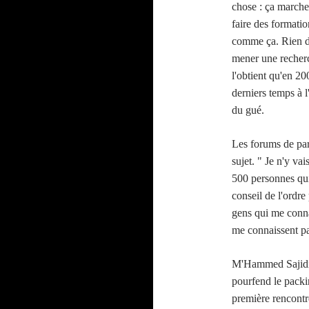
chose : ça marche
faire des formatio
comme ça. Rien de
mener une recherch
l'obtient qu'en 20
derniers temps à l
du gué.
Les forums de pare
sujet. " Je n'y vai
500 personnes qui
conseil de l'ordre
gens qui me conna
me connaissent pa
M'Hammed Sajidi, 
pourfend le packi
première rencontre