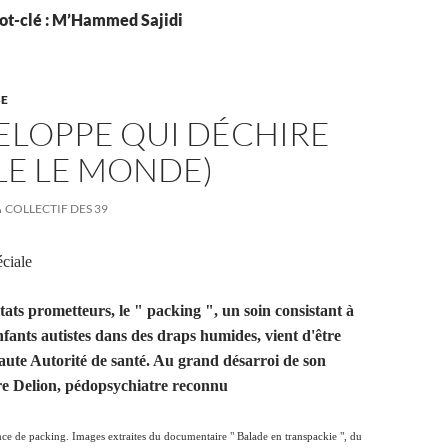
ot-clé : M’Hammed Sajidi
SE
ELOPPE QUI DÉCHIRE
LE LE MONDE)
COLLECTIF DES 39
éciale
tats prometteurs, le " packing ", un soin consistant à
nfants autistes dans des draps humides, vient d'être
Haute Autorité de santé. Au grand désarroi de son
rre Delion, pédopsychiatre reconnu
nce de packing. Images extraites du documentaire " Balade en transpackie ", du