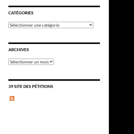
CATÉGORIES
Catégories
ARCHIVES
Archives
39 SITE DES PÉTITIONS
F
e
e
d