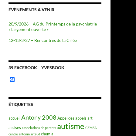
ÉVÈNEMENTS À VENIR
20/9/2026 – AG du Printemps de la psychiatrie
« largement ouverte »
12-13/3/27 – Rencontres de la Criée
39 FACEBOOK – YVESBOOK
F
a
c
e
b
o
ÉTIQUETTES
o
k
Antony 2008
accueil
Appel des appels
art
autisme
assises
associations de parents
CEMEA
chemla
centre antonin artaud