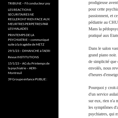
prodigieuse avent
TRIBUNE – Fil conducteur psy
pour cette psychia
LES REACTIONS
SECURITAIRES NE
passionnent, et ce
REGLERONT RIEN FACE AUX
pédiatrie au CHU 
MEURTRES PERPETRES PAR
LES MALADES
Mans la pédopsychi
PRINTEMPS DE LA
pratiqué aux Etat
PSYCHIATRIE – communiqué
suite à la tragédie de METZ
Dans le salon vast
29/1/23 – DIMANCHE à l’AERI
grand piano noir. 
Revue INSTITUTIONS
de simplicité que 
15/1/23 – AG du Printemps de
envolés, nous rev
la psychiatrie – AERI-
Montreuil
d'heures d'enseig
39 Groupe enfance PUBLIE :
Pourquoi y croit-il
d'un service asila
sur eux, rien n'a
les symptômes d'a
psychiatres, qui 