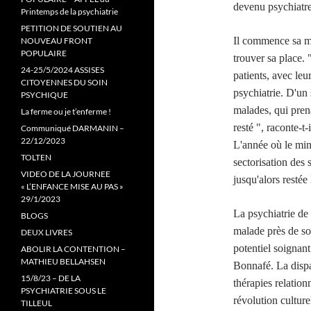
devenu psychiatre
Printemps de la psychiatrie
PETITION DE SOUTIEN AU
Il commence sa m
NOUVEAU FRONT
POPULAIRE
trouver sa place. 
24-25/5/2024 ASSISES
patients, avec leu
CITOYENNES DU SOIN
psychiatrie. D'un
PSYCHIQUE
malades, qui prena
La ferme ou je t’enferme !
resté ", raconte-t
Communiqué DARMANIN –
22/12/2023
L'année où le mini
TOLTEN
sectorisation des 
VIDEO DE LA JOURNEE
jusqu'alors restée 
« L’ENFANCE MISE AU PAS »
29/1/2023
La psychiatrie de 
BLOGS
malade près de son
DEUX LIVRES
potentiel soignan
ABOLIR LA CONTENTION –
MATHIEU BELLAHSEN
Bonnafé. La dispar
15/8/23 – DE LA
thérapies relation
PSYCHIATRIE SOUS LE
révolution culture
TILLEUL