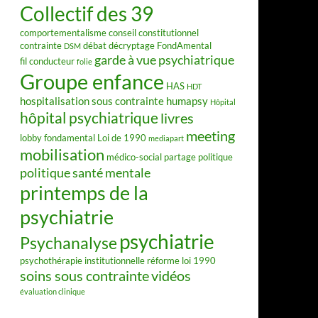
Collectif des 39
comportementalisme
conseil constitutionnel
contrainte
débat
décryptage FondAmental
DSM
garde à vue psychiatrique
fil conducteur
folie
Groupe enfance
HAS
HDT
hospitalisation sous contrainte
humapsy
Hôpital
hôpital psychiatrique
livres
meeting
lobby fondamental
Loi de 1990
mediapart
mobilisation
médico-social
partage
politique
politique santé mentale
printemps de la
psychiatrie
psychiatrie
Psychanalyse
psychothérapie institutionnelle
réforme loi 1990
soins sous contrainte
vidéos
évaluation clinique