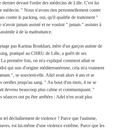
dernier devant l'ordre des médecins de Lille. C'est lui
 le médecin. " Nous n'avons rien personnellement contre
ais contre le packing, oui, qu'il qualifie de traitement "
e n'avoir jamais assisté et ne vouloir " jamais " assister à
 assimile à de la maltraitance.
rtage pas Karima Boukhari, mère d'un garçon autiste de
king, pratiqué au CHRU de Lille, a guéri de ses
" La première fois, on m'a expliqué comment allait se
 Moi qui suis d'origine méditerranéenne, cela m'a vraiment
mam ", se souvient-elle. Adel avait alors 4 ans et se
les oreilles jusqu'au sang. " Au bout d'un mois, il ne se
 était devenu beaucoup plus calme et communiquant. "
es séances ont pu être arrêtées : Adel n'en avait plus
un tel déchaînement de violence ? Parce que l'autisme,
raves, est lui-même d'une violence extrême. Parce que les