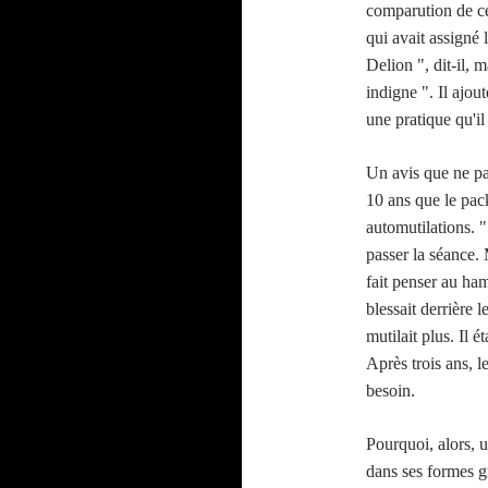
comparution de ce 
qui avait assigné
Delion ", dit-il, m
indigne ". Il ajout
une pratique qu'il
Un avis que ne pa
10 ans que le pac
automutilations. 
passer la séance.
fait penser au ham
blessait derrière 
mutilait plus. Il
Après trois ans, l
besoin.
Pourquoi, alors, 
dans ses formes g