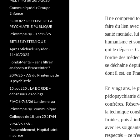
MEETING du 28/3/2026
Communiqué du Groupe
Enfance
Il ne comprend tou
FORUM : DEFENSE DE LA
faire du lien avec
PSYCHIATRIE PUBLIQUE
santé mentale, lu
PrintempsPsy – 15/12/25
BETISE SYSTEMIQUE
humanisme et son e
Après Michaël Guyader –
qui le dépasse. Ca
11/10/2025
l'ordre des médeci
FondaMental – sans filtre ni
se déchaîne depui
analyse sur FranceInter ?
dont il est, en Fr
20/9/25 – AG du Printemps de
la psychiatrie
En vingt ans, le p
15 aout 25 a LA BORDE –
débat sous les coings…
pédopsychiatrie d
FIAC 6-7/3/26 Landernerau
confrères. Réserv
PrintempsPsy : communiqué
la technique consi
Colloque de 18 juin 25 à l’AN
froides, puis à in
29/4/25 16h –
avec les soignants.
Rassemblement, Hopital saint
respectés – ce n'e
maurice