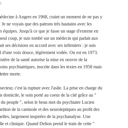
.
édecine à Angers en 1968, craint un moment de ne pas y
" Je ne voyais que des patrons très hautains avec les
rs équipes. Jusqu'à ce que je fasse un stage d'externe en
 seul coup, je suis tombé sur un médecin qui parlait aux
it ses décisions en accord avec ses infirmiers : je suis
-il d'une voix douce, légèrement voilée. On est en 1973.
stère de la santé autorise la mise en oeuvre de la
soins psychiatriques, inscrite dans les textes en 1958 mais
lettre morte.
secteur, c'est la rupture avec l'asile. La prise en charge du
 domicile, le soin porté au coeur de la cité grâce au "
t du peuple ", selon le beau mot du psychiatre Lucien
ition de la camisole et des neuroleptiques au profit des
nelles, largement inspirées de la psychanalyse. Une
lle et clinique. Quand Delion prend le train de cette "