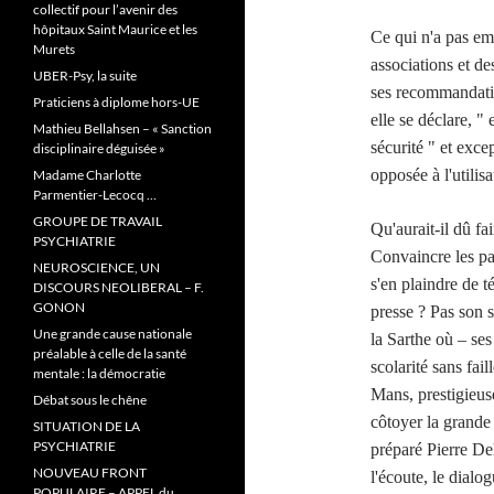
collectif pour l’avenir des
hôpitaux Saint Maurice et les
Ce qui n'a pas em
Murets
associations et de
UBER-Psy, la suite
ses recommandatio
Praticiens à diplome hors-UE
elle se déclare, "
Mathieu Bellahsen – « Sanction
sécurité " et exce
disciplinaire déguisée »
opposée à l'utilisa
Madame Charlotte
Parmentier-Lecocq …
GROUPE DE TRAVAIL
Qu'aurait-il dû fa
PSYCHIATRIE
Convaincre les pa
NEUROSCIENCE, UN
s'en plaindre de 
DISCOURS NEOLIBERAL – F.
GONON
presse ? Pas son s
Une grande cause nationale
la Sarthe où – ses
préalable à celle de la santé
scolarité sans fai
mentale : la démocratie
Mans, prestigieuse
Débat sous le chêne
côtoyer la grande 
SITUATION DE LA
PSYCHIATRIE
préparé Pierre Del
NOUVEAU FRONT
l'écoute, le dialo
POPULAIRE – APPEL du