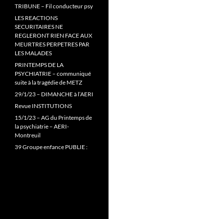
TRIBUNE – Fil conducteur psy
LES REACTIONS
SECURITAIRES NE
REGLERONT RIEN FACE AUX
MEURTRES PERPETRES PAR
LES MALADES
PRINTEMPS DE LA
PSYCHIATRIE – communiqué
suite à la tragédie de METZ
29/1/23 – DIMANCHE à l’AERI
Revue INSTITUTIONS
15/1/23 – AG du Printemps de
la psychiatrie – AERI-
Montreuil
39 Groupe enfance PUBLIE :