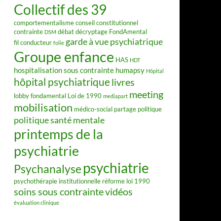
Collectif des 39
comportementalisme
conseil constitutionnel
contrainte
débat
décryptage FondAmental
DSM
garde à vue psychiatrique
fil conducteur
folie
Groupe enfance
HAS
HDT
hospitalisation sous contrainte
humapsy
Hôpital
hôpital psychiatrique
livres
meeting
lobby fondamental
Loi de 1990
mediapart
mobilisation
médico-social
partage
politique
politique santé mentale
printemps de la
psychiatrie
psychiatrie
Psychanalyse
psychothérapie institutionnelle
réforme loi 1990
soins sous contrainte
vidéos
évaluation clinique