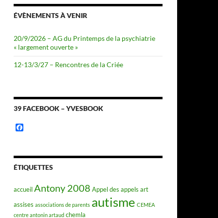
ÉVÈNEMENTS À VENIR
20/9/2026 – AG du Printemps de la psychiatrie
« largement ouverte »
12-13/3/27 – Rencontres de la Criée
39 FACEBOOK – YVESBOOK
F
a
c
e
b
o
ÉTIQUETTES
o
k
Antony 2008
accueil
Appel des appels
art
autisme
assises
associations de parents
CEMEA
chemla
centre antonin artaud