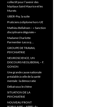
collectif pour l’avenir des
hôpitaux Saint Maurice et les
Murets
UBER-Psy, la suite
Praticiens à diplome hors-UE
Mathieu Bellahsen – « Sanction
disciplinaire déguisée »
Madame Charlotte
Parmentier-Lecocq …
GROUPE DE TRAVAIL
PSYCHIATRIE
NEUROSCIENCE, UN
DISCOURS NEOLIBERAL – F.
GONON
Une grande cause nationale
préalable à celle de la santé
mentale : la démocratie
Débat sous le chêne
SITUATION DE LA
PSYCHIATRIE
NOUVEAU FRONT
POPULAIRE – APPEL du