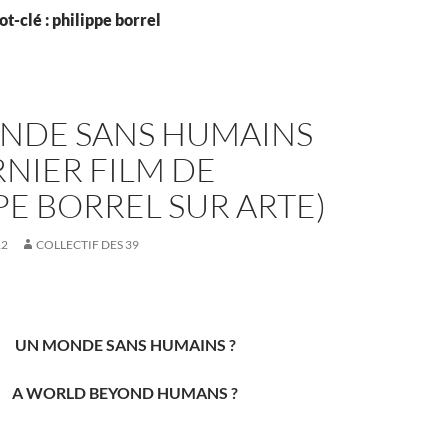
t-clé : philippe borrel
NDE SANS HUMAINS
RNIER FILM DE
PE BORREL SUR ARTE)
12
COLLECTIF DES 39
U
N MONDE
SANS HUMAINS
?
A WORLD BEYOND HUMANS ?