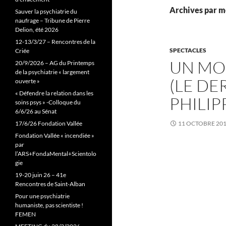
Archives par mo
Sauver la psychiatrie du
naufrage – Tribune de Pierre
Delion, été 2026
12-13/3/27 – Rencontres de la
SPECTACLES
Criée
UN MO
20/9/2026 – AG du Printemps
de la psychiatrie « largement
(LE DE
ouverte »
« Défendre la relation dans les
PHILIP
soins psys » -Colloque du
6/6/26 au Sénat
17/6/26 Fondation Vallée
11 OCTOBRE 20
Fondation Vallée « incendiée »
par
l’ARS+FondaMental+Scientolo
gie
19-20 juin 26 – 41e
Rencontres de Saint-Alban
Pour une psychiatrie
humaniste, pas scientiste !
FEMEN