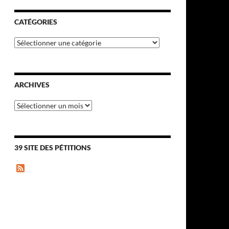
CATÉGORIES
Catégories
ARCHIVES
Archives
39 SITE DES PÉTITIONS
F
e
e
d