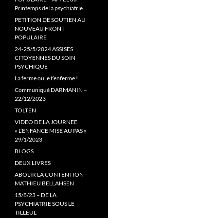
Printemps de la psychiatrie
PETITION DE SOUTIEN AU
NOUVEAU FRONT
POPULAIRE
24-25/5/2024 ASSISES
CITOYENNES DU SOIN
PSYCHIQUE
La ferme ou je t’enferme !
Communiqué DARMANIN –
22/12/2023
TOLTEN
VIDEO DE LA JOURNEE
« L’ENFANCE MISE AU PAS »
29/1/2023
BLOGS
DEUX LIVRES
ABOLIR LA CONTENTION –
MATHIEU BELLAHSEN
15/8/23 – DE LA
PSYCHIATRIE SOUS LE
TILLEUL