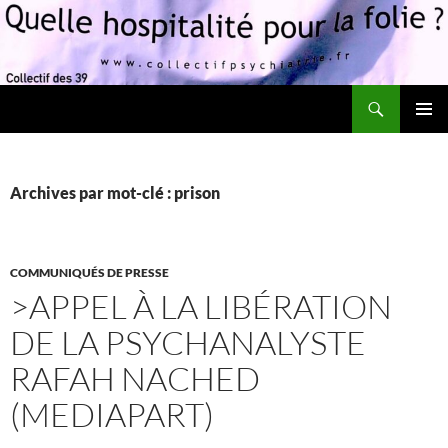
Recherche
Quelle hospitalité pour la folie?
ALLER
MENU
AU
PRINCI
CONTENU
Archives par mot-clé : prison
COMMUNIQUÉS DE PRESSE
>APPEL À LA LIBÉRATION
DE LA PSYCHANALYSTE
RAFAH NACHED
(MEDIAPART)