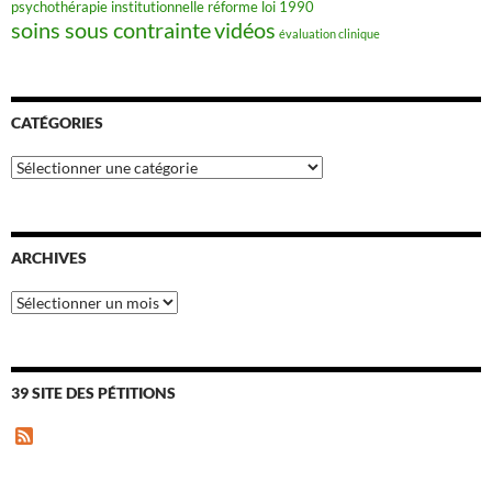
psychothérapie institutionnelle
réforme loi 1990
soins sous contrainte
vidéos
évaluation clinique
CATÉGORIES
Catégories
ARCHIVES
Archives
39 SITE DES PÉTITIONS
F
e
e
d