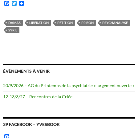
F
T
a
w
c
i
e
t
b
t
DAMAS
LIBÉRATION
PÉTITION
PRISON
PSYCHANALYSE
o
e
SYRIE
o
r
k
ÉVÈNEMENTS À VENIR
20/9/2026 – AG du Printemps de la psychiatrie « largement ouverte »
12-13/3/27 – Rencontres de la Criée
39 FACEBOOK – YVESBOOK
F