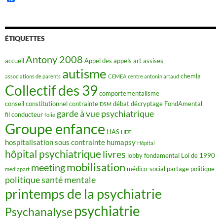
a
c
e
b
o
ÉTIQUETTES
o
k
Antony 2008
accueil
Appel des appels
art
assises
autisme
chemla
associations de parents
CEMEA
centre antonin artaud
Collectif des 39
comportementalisme
conseil constitutionnel
contrainte
débat
décryptage FondAmental
DSM
garde à vue psychiatrique
fil conducteur
folie
Groupe enfance
HAS
HDT
hospitalisation sous contrainte
humapsy
Hôpital
hôpital psychiatrique
livres
lobby fondamental
Loi de 1990
mobilisation
meeting
médico-social
partage
politique
mediapart
politique santé mentale
printemps de la psychiatrie
psychiatrie
Psychanalyse