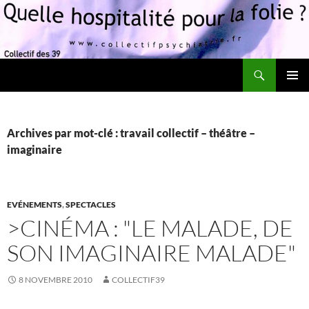
Recherche
Quelle hospitalité pour la folie?
ALLER
MENU
AU
PRINCI
CONTENU
Archives par mot-clé : travail collectif – théâtre –
imaginaire
EVÉNEMENTS
,
SPECTACLES
>CINÉMA : "LE MALADE, DE
SON IMAGINAIRE MALADE"
8 NOVEMBRE 2010
COLLECTIF39