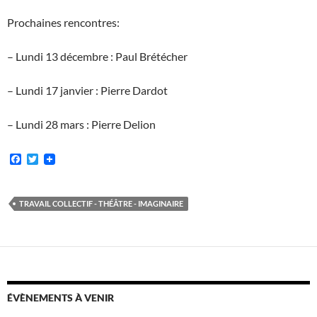
Prochaines rencontres:
– Lundi 13 décembre : Paul Brétécher
– Lundi 17 janvier : Pierre Dardot
– Lundi 28 mars : Pierre Delion
F
T
a
w
c
i
e
t
b
t
TRAVAIL COLLECTIF - THÉÂTRE - IMAGINAIRE
o
e
o
r
k
ÉVÈNEMENTS À VENIR