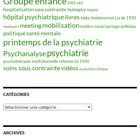
Groupe enfance
HAS
HDT
hospitalisation sous contrainte
humapsy
Hôpital
hôpital psychiatrique
livres
lobby fondamental
Loi de 1990
mobilisation
meeting
médico-social
partage
politique
mediapart
politique santé mentale
printemps de la psychiatrie
psychiatrie
Psychanalyse
psychothérapie institutionnelle
réforme loi 1990
soins sous contrainte
vidéos
évaluation clinique
CATÉGORIES
Catégories
ARCHIVES