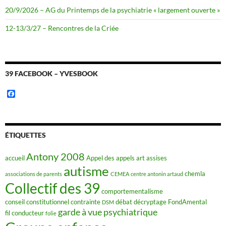
20/9/2026 – AG du Printemps de la psychiatrie « largement ouverte »
12-13/3/27 – Rencontres de la Criée
39 FACEBOOK – YVESBOOK
F
a
c
e
b
o
ÉTIQUETTES
o
k
Antony 2008
accueil
Appel des appels
art
assises
autisme
chemla
associations de parents
CEMEA
centre antonin artaud
Collectif des 39
comportementalisme
conseil constitutionnel
contrainte
débat
décryptage FondAmental
DSM
garde à vue psychiatrique
fil conducteur
folie