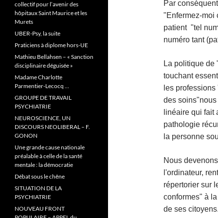
Par conséquent n
collectif pour l’avenir des
hôpitaux Saint Maurice et les
"Enfermez-moi ce
Murets
patient "tel num
UBER-Psy, la suite
numéro tant (pa
Praticiens à diplome hors-UE
Mathieu Bellahsen – « Sanction
La politique de
disciplinaire déguisée »
touchant essent
Madame Charlotte
Parmentier-Lecocq …
les professions 
GROUPE DE TRAVAIL
des soins"nous 
PSYCHIATRIE
linéaire qui fai
NEUROSCIENCE, UN
pathologie récur
DISCOURS NEOLIBERAL – F.
GONON
la personne sou
Une grande cause nationale
préalable à celle de la santé
Nous devenons d
mentale : la démocratie
l'ordinateur, r
Débat sous le chêne
répertorier sur
SITUATION DE LA
conformes" à la 
PSYCHIATRIE
NOUVEAU FRONT
de ses citoyens
POPULAIRE – APPEL du