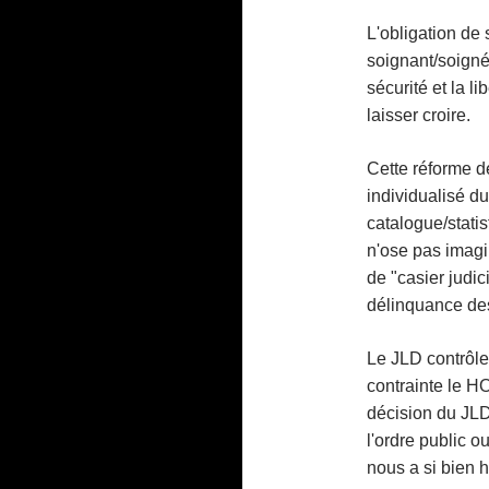
L'obligation de 
soignant/soigné 
sécurité et la l
laisser croire.
Cette réforme de
individualisé d
catalogue/stati
n'ose pas imagi
de "casier judic
délinquance des
Le JLD contrôle
contrainte le HO
décision du JLD
l'ordre public 
nous a si bien 