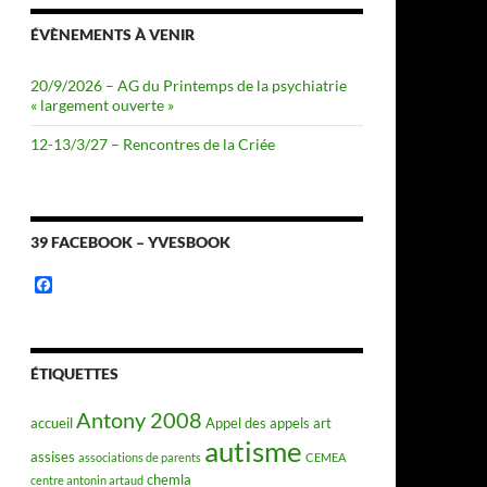
ÉVÈNEMENTS À VENIR
20/9/2026 – AG du Printemps de la psychiatrie
« largement ouverte »
12-13/3/27 – Rencontres de la Criée
39 FACEBOOK – YVESBOOK
F
a
c
e
b
o
ÉTIQUETTES
o
k
Antony 2008
accueil
Appel des appels
art
autisme
assises
associations de parents
CEMEA
chemla
centre antonin artaud