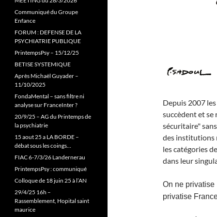
MEETING du 28/3/2026
Communiqué du Groupe
Enfance
FORUM : DEFENSE DE LA
PSYCHIATRIE PUBLIQUE
PrintempsPsy – 15/12/25
BETISE SYSTEMIQUE
Après Michaël Guyader –
11/10/2025
FondaMental – sans filtre ni
Depuis 2007 les 
analyse sur FranceInter ?
succèdent et se 
20/9/25 – AG du Printemps de
sécuritaire" san
la psychiatrie
des institutions
15 aout 25 a LA BORDE –
débat sous les coings…
les catégories d
FIAC 6-7/3/26 Landernerau
dans leur singula
PrintempsPsy : communiqué
Colloque de 18 juin 25 à l’AN
On ne privatis
29/4/25 16h –
privatise Franc
Rassemblement, Hopital saint
maurice