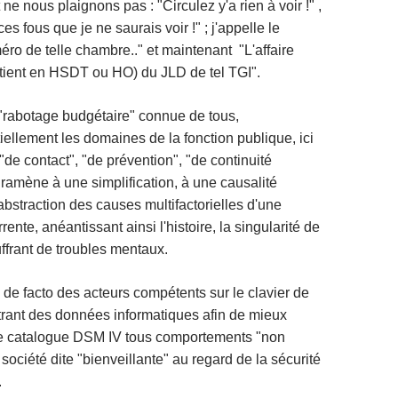
e nous plaignons pas : "Circulez y'a rien à voir !" ,
s fous que je ne saurais voir !" ; j'appelle le
éro de telle chambre.." et maintenant "L'affaire
tient en HSDT ou HO) du JLD de tel TGI".
 "rabotage budgétaire" connue de tous,
iellement les domaines de la fonction publique, ici
"de contact", "de prévention", "de continuité
ramène à une simplification, à une causalité
t abstraction des causes multifactorielles d'une
rente, anéantissant ainsi l'histoire, la singularité de
ffrant de troubles mentaux.
e facto des acteurs compétents sur le clavier de
entrant des données informatiques afin de mieux
 le catalogue DSM IV tous comportements "non
société dite "bienveillante" au regard de la sécurité
.