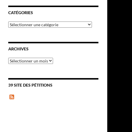
CATÉGORIES
Catégories
ARCHIVES
Archives
39 SITE DES PÉTITIONS
F
e
e
d