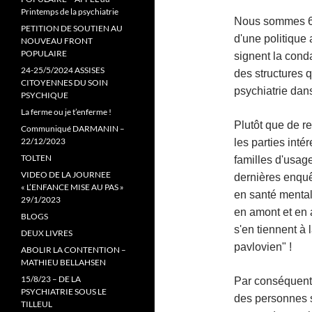
Printemps de la psychiatrie
Nous sommes 60 
PETITION DE SOUTIEN AU
d'une politique 
NOUVEAU FRONT
POPULAIRE
signent la cond
24-25/5/2024 ASSISES
des structures q
CITOYENNES DU SOIN
psychiatrie dans
PSYCHIQUE
La ferme ou je t’enferme !
Plutôt que de r
Communiqué DARMANIN –
22/12/2023
les parties int
TOLTEN
familles d'usage
VIDEO DE LA JOURNEE
dernières enquê
« L’ENFANCE MISE AU PAS »
en santé mental
29/1/2023
en amont et en av
BLOGS
s'en tiennent à 
DEUX LIVRES
pavlovien" !
ABOLIR LA CONTENTION –
MATHIEU BELLAHSEN
15/8/23 – DE LA
Par conséquent,
PSYCHIATRIE SOUS LE
des personnes s
TILLEUL