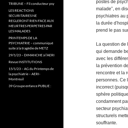
postes de psych
TRIBUNE – Fil conducteur psy
malade", en disq
LES REACTIONS
SECURITAIRES NE
psychiatres au p
REGLERONT RIEN FACE AUX
la durée d'hosp
MEURTRES PERPETRES PAR
prend le pas su
LES MALADES
PRINTEMPS DE LA
PSYCHIATRIE – communiqué
La question de l
suite à la tragédie de METZ
qui demande bea
29/1/23 – DIMANCHE à l’AERI
avec les différ
Revue INSTITUTIONS
la prévention d
15/1/23 – AG du Printemps de
rencontre et la 
la psychiatrie – AERI-
Montreuil
personnes. Ce 
39 Groupe enfance PUBLIE :
incorrect (puisq
sphère politique
condamnent par 
secteur psychia
structurels mett
souffrante.