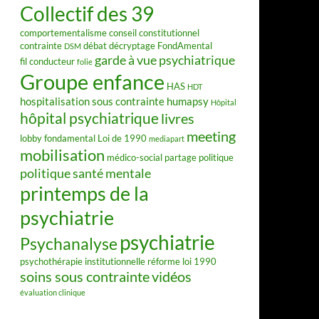
Collectif des 39
comportementalisme
conseil constitutionnel
contrainte
débat
décryptage FondAmental
DSM
garde à vue psychiatrique
fil conducteur
folie
Groupe enfance
HAS
HDT
hospitalisation sous contrainte
humapsy
Hôpital
hôpital psychiatrique
livres
meeting
lobby fondamental
Loi de 1990
mediapart
mobilisation
médico-social
partage
politique
politique santé mentale
printemps de la
psychiatrie
psychiatrie
Psychanalyse
psychothérapie institutionnelle
réforme loi 1990
soins sous contrainte
vidéos
évaluation clinique