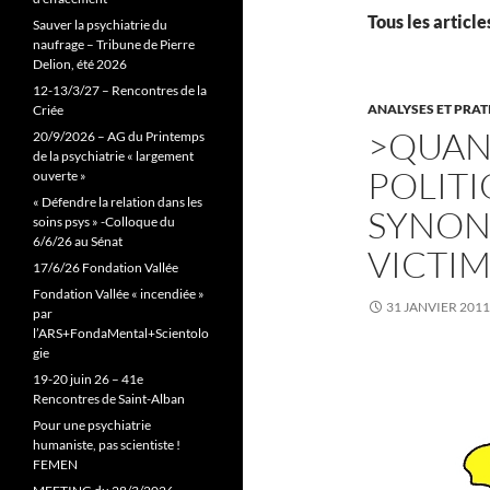
Tous les articl
Sauver la psychiatrie du
naufrage – Tribune de Pierre
Delion, été 2026
12-13/3/27 – Rencontres de la
ANALYSES ET PRA
Criée
>QUAN
20/9/2026 – AG du Printemps
de la psychiatrie « largement
POLIT
ouverte »
« Défendre la relation dans les
SYNON
soins psys » -Colloque du
6/6/26 au Sénat
VICTI
17/6/26 Fondation Vallée
Fondation Vallée « incendiée »
31 JANVIER 2011
par
l’ARS+FondaMental+Scientolo
gie
19-20 juin 26 – 41e
Rencontres de Saint-Alban
Pour une psychiatrie
humaniste, pas scientiste !
FEMEN