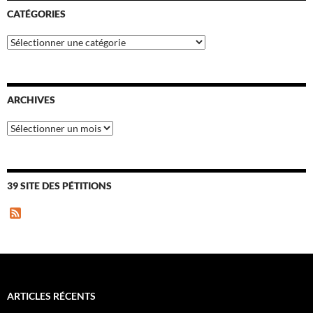
CATÉGORIES
Catégories
ARCHIVES
Archives
39 SITE DES PÉTITIONS
F
e
e
d
ARTICLES RÉCENTS