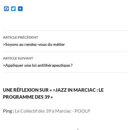
F
T
a
w
c
i
e
t
b
t
o
e
Navigation
o
r
ARTICLE PRÉCÉDENT
k
des
>Soyons au rendez-vous du métier
articles
ARTICLE SUIVANT
>Appliquer une loi antithérapeutique ?
UNE RÉFLEXION SUR « >JAZZ IN MARCIAC : LE
PROGRAMME DES 39 »
Ping :
Le Collectif des 39 à Marciac - POOLP