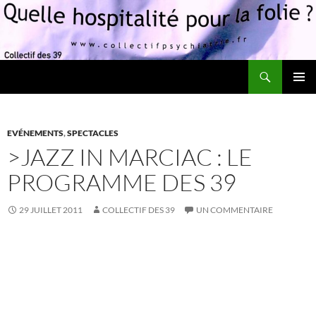
Recherche
Quelle hospitalité pour la folie?
ALLER
MENU
AU
PRINCI
CONTENU
EVÉNEMENTS
,
SPECTACLES
>JAZZ IN MARCIAC : LE
PROGRAMME DES 39
29 JUILLET 2011
COLLECTIF DES 39
UN COMMENTAIRE