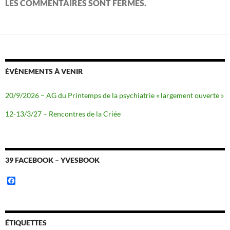
LES COMMENTAIRES SONT FERMÉS.
ÉVÈNEMENTS À VENIR
20/9/2026 – AG du Printemps de la psychiatrie « largement ouverte »
12-13/3/27 – Rencontres de la Criée
39 FACEBOOK – YVESBOOK
F
a
c
e
b
o
ÉTIQUETTES
o