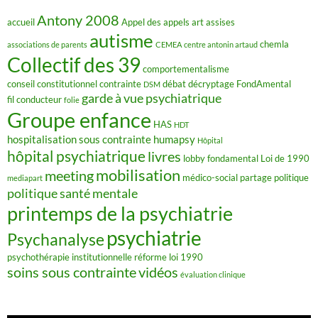
k
Antony 2008
accueil
Appel des appels
art
assises
autisme
chemla
associations de parents
CEMEA
centre antonin artaud
Collectif des 39
comportementalisme
conseil constitutionnel
contrainte
débat
décryptage FondAmental
DSM
garde à vue psychiatrique
fil conducteur
folie
Groupe enfance
HAS
HDT
hospitalisation sous contrainte
humapsy
Hôpital
hôpital psychiatrique
livres
lobby fondamental
Loi de 1990
mobilisation
meeting
médico-social
partage
politique
mediapart
politique santé mentale
printemps de la psychiatrie
psychiatrie
Psychanalyse
psychothérapie institutionnelle
réforme loi 1990
soins sous contrainte
vidéos
évaluation clinique