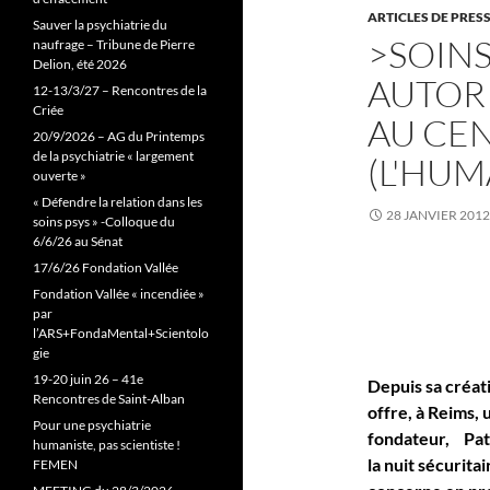
ARTICLES DE PRES
Sauver la psychiatrie du
>SOINS
naufrage – Tribune de Pierre
Delion, été 2026
AUTORI
12-13/3/27 – Rencontres de la
Criée
AU CE
20/9/2026 – AG du Printemps
de la psychiatrie « largement
(L'HUM
ouverte »
« Défendre la relation dans les
28 JANVIER 2012
soins psys » -Colloque du
6/6/26 au Sénat
17/6/26 Fondation Vallée
Fondation Vallée « incendiée »
par
l’ARS+FondaMental+Scientolo
gie
19-20 juin 26 – 41e
Depuis sa créat
Rencontres de Saint-Alban
offre, à Reims,
Pour une psychiatrie
fondateur, Patr
humaniste, pas scientiste !
la nuit sécurita
FEMEN