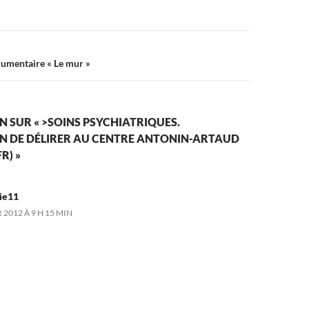
umentaire « Le mur »
N SUR « >SOINS PSYCHIATRIQUES.
N DE DÉLIRER AU CENTRE ANTONIN-ARTAUD
R) »
ie11
 2012 À 9 H 15 MIN