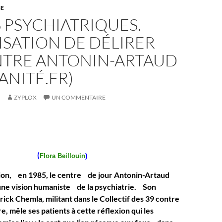
SE
 PSYCHIATRIQUES.
SATION DE DÉLIRER
NTRE ANTONIN-ARTAUD
ANITÉ.FR)
ZYPLOX
UN COMMENTAIRE
(
Flora Beillouin
)
ion, en 1985, le centre de jour Antonin-Artaud
 une vision humaniste de la psychiatrie. Son
ick Chemla, militant dans le Collectif des 39 contre
ire, mêle ses patients à cette réflexion qui les