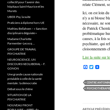
collectif pour l’avenir des
relate Clément, so
hôpitaux Saint Maurice et les
Murets
Ici, on est loin 
UBER-Psy, la suite
n’y a ni blouse b
nécessaire, ne so
Praticiens à diplome hors-UE
de Patrick Chemla.
Mathieu Bellahsen – « Sanction
problématique hum
disciplinaire déguisée »
causes, à la fois 
Madame Charlotte
psychiatre, qui re
Parmentier-Lecocq …
cloisonnements c
GROUPE DE TRAVAIL
PSYCHIATRIE
Lire la suite sur 
NEUROSCIENCE, UN
DISCOURS NEOLIBERAL – F.
F
T
GONON
a
w
c
i
Une grande cause nationale
e
t
préalable à celle de la santé
b
t
CENTRE ANTONIN
mentale : la démocratie
o
e
PSYCHOTHÉRAPIE
Débat sous le chêne
o
r
k
SITUATION DE LA
PSYCHIATRIE
Navigati
NOUVEAU FRONT
ARTICLE PRÉCÉDE
POPULAIRE – APPEL du