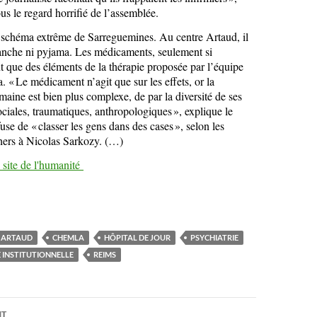
us le regard horrifié de l’assemblée.
du schéma extrême de Sarreguemines. Au centre Artaud, il
lanche ni pyjama. Les médicaments, seulement si
nt que des éléments de la thérapie proposée par l’équipe
 « Le médicament n’agit que sur les effets, or la
aine est bien plus complexe, de par la diversité de ses
sociales, traumatiques, anthropologiques », explique le
fuse de « classer les gens dans des cases », selon les
hers à Nicolas Sarkozy. (…)
le site de l'humanité
 ARTAUD
CHEMLA
HÔPITAL DE JOUR
PSYCHIATRIE
 INSTITUTIONNELLE
REIMS
on
NT