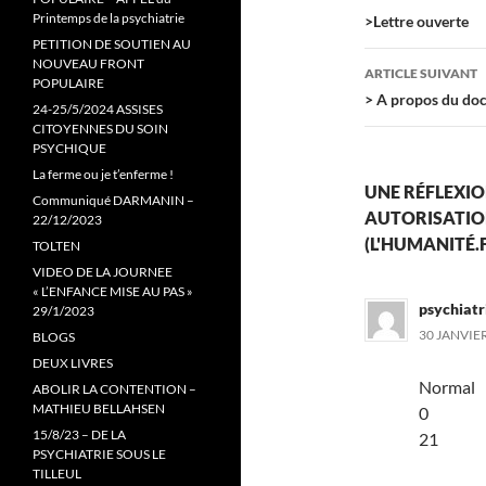
des
Printemps de la psychiatrie
>Lettre ouverte
PETITION DE SOUTIEN AU
articles
NOUVEAU FRONT
ARTICLE SUIVANT
POPULAIRE
> A propos du doc
24-25/5/2024 ASSISES
CITOYENNES DU SOIN
PSYCHIQUE
La ferme ou je t’enferme !
UNE RÉFLEXIO
Communiqué DARMANIN –
AUTORISATIO
22/12/2023
(L'HUMANITÉ.F
TOLTEN
VIDEO DE LA JOURNEE
« L’ENFANCE MISE AU PAS »
psychiatr
29/1/2023
30 JANVIER
BLOGS
DEUX LIVRES
Normal
ABOLIR LA CONTENTION –
MATHIEU BELLAHSEN
0
15/8/23 – DE LA
21
PSYCHIATRIE SOUS LE
TILLEUL