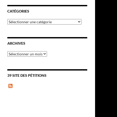
CATÉGORIES
Catégories
ARCHIVES
Archives
39 SITE DES PÉTITIONS
F
e
e
d