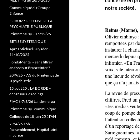
concerne en pre
MEETING du 28/3/2026
notre société.
Communiqué du Groupe
Enfance
FORUM : DEFENSE DE LA
PSYCHIATRIE PUBLIQUE
Reims (Marne), 
PrintempsPsy – 15/12/25
Olivier embraye :
BETISE SYSTEMIQUE
remportées par de
instaurer la cha
Après Michaël Guyader –
11/10/2025
mercredi depuis q
infirmier. «En Fra
FondaMental – sans filtre ni
analyse sur FranceInter ?
voix, vite interro
une lueur de révol
20/9/25 – AG du Printemps de
la psychiatrie
que ça n’a jamais 
15 aout 25 a LA BORDE –
La revue de press
débat sous les coings…
chiffres, Fred un
FIAC 6-7/3/26 Landernerau
« les médias veule
PrintempsPsy : communiqué
coup de pompe dan
Colloque de 18 juin 25 à l’AN
l’attention collec
29/4/25 16h –
d’un reportage de 
Rassemblement, Hopital saint
Sarreguemines. « O
maurice
médicaments, et le 