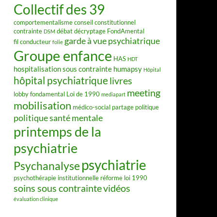
Collectif des 39
comportementalisme
conseil constitutionnel
contrainte
débat
décryptage FondAmental
DSM
garde à vue psychiatrique
fil conducteur
folie
Groupe enfance
HAS
HDT
hospitalisation sous contrainte
humapsy
Hôpital
hôpital psychiatrique
livres
meeting
lobby fondamental
Loi de 1990
mediapart
mobilisation
médico-social
partage
politique
politique santé mentale
printemps de la
psychiatrie
psychiatrie
Psychanalyse
psychothérapie institutionnelle
réforme loi 1990
soins sous contrainte
vidéos
évaluation clinique