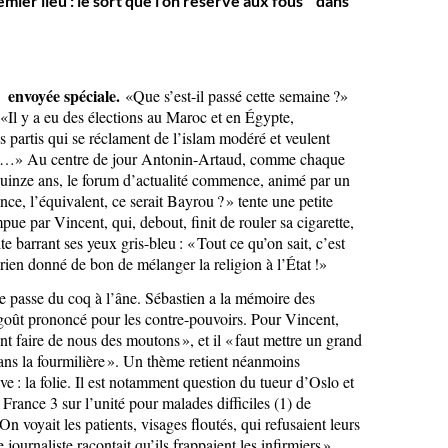
mier lieu : le sort que l’on réserve aux fous dans
envoyée spéciale.
«Que s’est-il passé cette semaine ?»
 «Il y a eu des élections au Maroc et en Égypte,
s partis qui se réclament de l’islam modéré et veulent
ria…» Au centre de jour Antonin-Artaud, comme chaque
uinze ans, le forum d’actualité commence, animé par un
nce, l’équivalent, ce serait Bayrou ? » tente une petite
mpue par Vincent, qui, debout, finit de rouler sa cigarette,
te barrant ses yeux gris-bleu : « Tout ce qu’on sait, c’est
rien donné de bon de mélanger la religion à l’État !»
e passe du coq à l’âne. Sébastien a la mémoire des
 goût prononcé pour les contre-pouvoirs. Pour Vincent,
nt faire de nous des moutons », et il « faut mettre un grand
s la fourmilière ». Un thème retient néanmoins
tive : la folie. Il est notamment question du tueur d’Oslo et
France 3 sur l’unité pour malades difficiles (1) de
n voyait les patients, visages floutés, qui refusaient leurs
journaliste racontait qu’ils frappaient les infirmiers »,