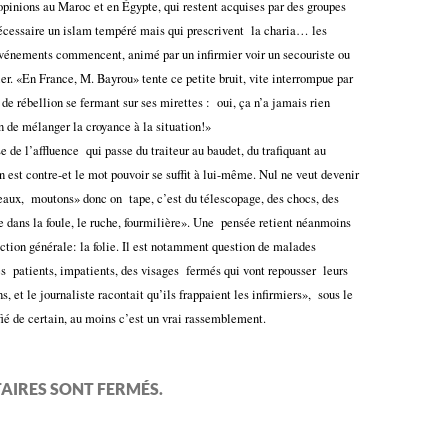
 opinions au Maroc et en Égypte, qui restent acquises par des groupes
nécessaire un islam tempéré mais qui prescrivent
la charia… les
événements commencent, animé par un infirmier voir un secouriste ou
er. «En France, M. Bayrou» tente ce petite bruit, vite interrompue par
de rébellion se fermant sur ses mirettes :
oui, ça n’a jamais rien
 de mélanger la croyance à la situation!»
e de l’affluence
qui passe du traiteur au baudet, du trafiquant au
n est contre-et le mot pouvoir se suffit à lui-même. Nul ne veut devenir
eaux,
moutons» donc on
tape, c’est du télescopage, des chocs, des
dans la foule, le ruche, fourmilière». Une
pensée retient néanmoins
ction générale: la folie. Il est notamment question de malades
es
patients, impatients, des visages
fermés qui vont repousser
leurs
s, et le journaliste racontait qu’ils frappaient les infirmiers»,
sous le
fié de certain, au moins c’est un vrai rassemblement.
AIRES SONT FERMÉS.