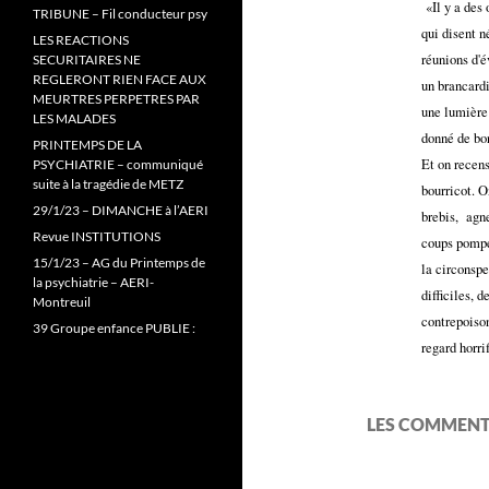
«Il y a des
TRIBUNE – Fil conducteur psy
qui disent 
LES REACTIONS
réunions d'
SECURITAIRES NE
REGLERONT RIEN FACE AUX
un brancardi
MEURTRES PERPETRES PAR
une lumière 
LES MALADES
donné de bon
PRINTEMPS DE LA
Et on recens
PSYCHIATRIE – communiqué
suite à la tragédie de METZ
bourricot. O
29/1/23 – DIMANCHE à l’AERI
brebis,
agn
Revue INSTITUTIONS
coups pompe 
15/1/23 – AG du Printemps de
la circonspe
la psychiatrie – AERI-
difficiles, d
Montreuil
contrepoison
39 Groupe enfance PUBLIE :
regard horri
LES COMMENT