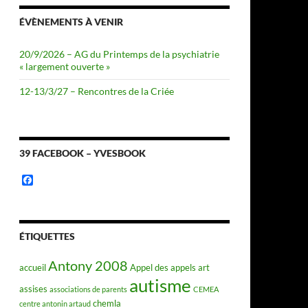
ÉVÈNEMENTS À VENIR
20/9/2026 – AG du Printemps de la psychiatrie
« largement ouverte »
12-13/3/27 – Rencontres de la Criée
39 FACEBOOK – YVESBOOK
F
a
c
e
b
o
ÉTIQUETTES
o
k
Antony 2008
accueil
Appel des appels
art
autisme
assises
associations de parents
CEMEA
chemla
centre antonin artaud