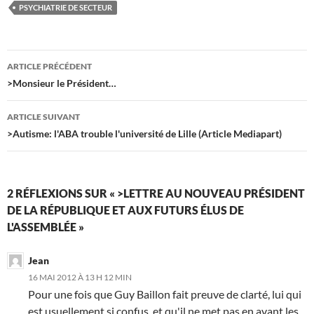
k
PSYCHIATRIE DE SECTEUR
Navigation
ARTICLE PRÉCÉDENT
des
>Monsieur le Président…
articles
ARTICLE SUIVANT
>Autisme: l'ABA trouble l'université de Lille (Article Mediapart)
2 RÉFLEXIONS SUR « >LETTRE AU NOUVEAU PRÉSIDENT
DE LA RÉPUBLIQUE ET AUX FUTURS ÉLUS DE
L'ASSEMBLÉE »
Jean
16 MAI 2012 À 13 H 12 MIN
Pour une fois que Guy Baillon fait preuve de clarté, lui qui
est usuellement si confus, et qu'il ne met pas en avant les