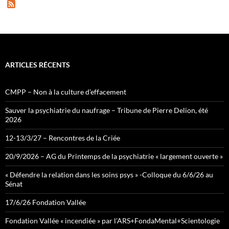
F
e
e
d
ARTICLES RÉCENTS
CMPP – Non à la culture d’effacement
Sauver la psychiatrie du naufrage – Tribune de Pierre Delion, été
2026
12-13/3/27 – Rencontres de la Criée
20/9/2026 – AG du Printemps de la psychiatrie « largement ouverte »
« Défendre la relation dans les soins psys » -Colloque du 6/6/26 au
Sénat
17/6/26 Fondation Vallée
Fondation Vallée « incendiée » par l’ARS+FondaMental+Scientologie