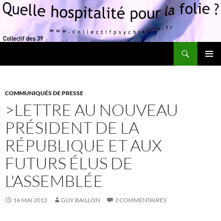
Recherche
Quelle hospitalité pour la folie?
ALLER
MENU
AU
PRINCI
CONTENU
COMMUNIQUÉS DE PRESSE
>LETTRE AU NOUVEAU
PRÉSIDENT DE LA
RÉPUBLIQUE ET AUX
FUTURS ÉLUS DE
L'ASSEMBLÉE
16 MAI 2012
GUY BAILLON
2 COMMENTAIRES