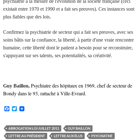
psychiatrie à la mesure de l'évolution de la société française (ceci
existait entre 1970 et 1990 et a fait ses preuves). Ces instances sont
plus fiables que des lois.
Confirmez la psychiatrie de secteur qui a fait ses preuves, avec ses
soins bâtis sur la confiance, la liberté, à partir d'une vraie rencontre
humaine, cette liberté dont le patient a besoin pour se reconstruire,
s'appuyant sur ses talents, ses potentialités, sa créativité.
Psychiatre des hôpitaux en 1969, chef de secteur de
Guy Baillon,
Bondy dans le 93, rattaché à Ville-Evrard.
F
T
a
w
c
i
e
t
b
t
ABROGATION LOI JUILLET 2011
GUY BAILLON
o
e
LETTRE AU PRÉSIDENT
LETTRE AUX ÉLUS
PSYCHIATRIE
o
r