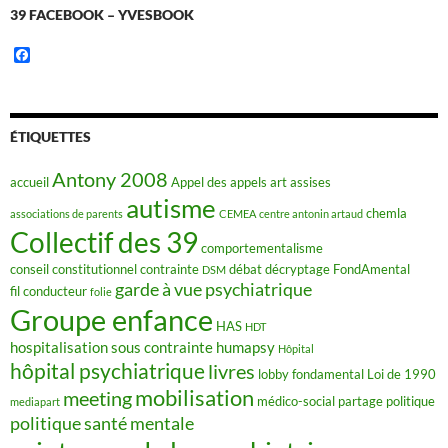
39 FACEBOOK – YVESBOOK
F
a
c
e
b
o
ÉTIQUETTES
o
k
Antony 2008
accueil
Appel des appels
art
assises
autisme
chemla
associations de parents
CEMEA
centre antonin artaud
Collectif des 39
comportementalisme
conseil constitutionnel
contrainte
débat
décryptage FondAmental
DSM
garde à vue psychiatrique
fil conducteur
folie
Groupe enfance
HAS
HDT
hospitalisation sous contrainte
humapsy
Hôpital
hôpital psychiatrique
livres
lobby fondamental
Loi de 1990
mobilisation
meeting
médico-social
partage
politique
mediapart
politique santé mentale