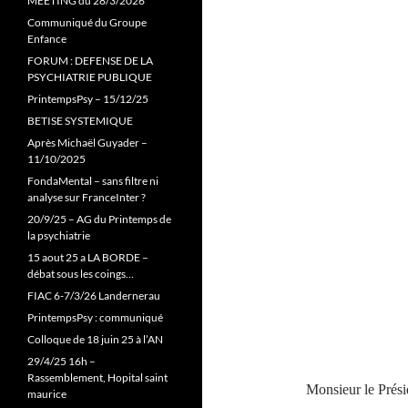
MEETING du 28/3/2026
Communiqué du Groupe
Enfance
FORUM : DEFENSE DE LA
PSYCHIATRIE PUBLIQUE
PrintempsPsy – 15/12/25
BETISE SYSTEMIQUE
Après Michaël Guyader –
11/10/2025
FondaMental – sans filtre ni
analyse sur FranceInter ?
20/9/25 – AG du Printemps de
la psychiatrie
15 aout 25 a LA BORDE –
débat sous les coings…
FIAC 6-7/3/26 Landernerau
PrintempsPsy : communiqué
Colloque de 18 juin 25 à l’AN
29/4/25 16h –
Rassemblement, Hopital saint
Monsieur le Prési
maurice