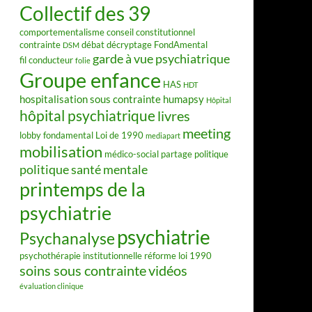
Collectif des 39
comportementalisme
conseil constitutionnel
contrainte
débat
décryptage FondAmental
DSM
garde à vue psychiatrique
fil conducteur
folie
Groupe enfance
HAS
HDT
hospitalisation sous contrainte
humapsy
Hôpital
hôpital psychiatrique
livres
meeting
lobby fondamental
Loi de 1990
mediapart
mobilisation
médico-social
partage
politique
politique santé mentale
printemps de la
psychiatrie
psychiatrie
Psychanalyse
psychothérapie institutionnelle
réforme loi 1990
soins sous contrainte
vidéos
évaluation clinique