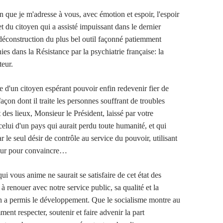
 que je m'adresse à vous, avec émotion et espoir, l'espoir
t du citoyen qui a assisté impuissant dans le dernier
déconstruction du plus bel outil façonné patiemment
es dans la Résistance par la psychiatrie française: la
teur.
e d'un citoyen espérant pouvoir enfin redevenir fier de
façon dont il traite les personnes souffrant de troubles
 des lieux, Monsieur le Président, laissé par votre
celui d'un pays qui aurait perdu toute humanité, et qui
ar le seul désir de contrôle au service du pouvoir, utilisant
peur pour convaincre…
qui vous anime ne saurait se satisfaire de cet état des
à renouer avec notre service public, sa qualité et la
n a permis le développement. Que le socialisme montre au
nt respecter, soutenir et faire advenir la part