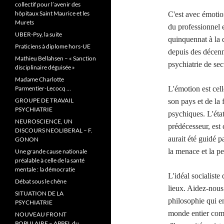
collectif pour l’avenir des
hôpitaux Saint Maurice et les
C'est avec émotion
Murets
du professionnel e
UBER-Psy, la suite
quinquennat à la 
Praticiens à diplome hors-UE
depuis des décenni
Mathieu Bellahsen – « Sanction
psychiatrie de sec
disciplinaire déguisée »
Madame Charlotte
Parmentier-Lecocq …
L'émotion est cell
GROUPE DE TRAVAIL
son pays et de la 
PSYCHIATRIE
psychiques. L'état
NEUROSCIENCE, UN
prédécesseur, est 
DISCOURS NEOLIBERAL – F.
aurait été guidé p
GONON
la menace et la 
Une grande cause nationale
préalable à celle de la santé
mentale : la démocratie
L'idéal socialiste 
Débat sous le chêne
lieux. Aidez-nous 
SITUATION DE LA
philosophie qui e
PSYCHIATRIE
monde entier comme
NOUVEAU FRONT
POPULAIRE – APPEL du