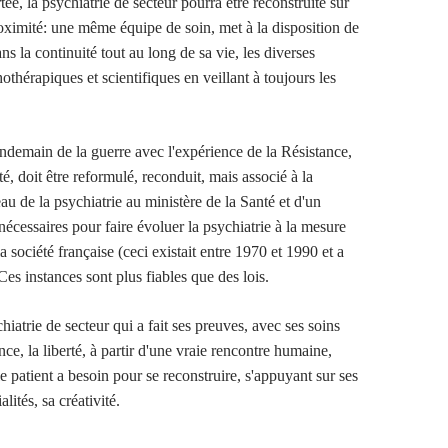
tée, la psychiatrie de secteur pourra être reconstruite sur
proximité: une même équipe de soin, met à la disposition de
ns la continuité tout au long de sa vie, les diverses
othérapiques et scientifiques en veillant à toujours les
endemain de la guerre avec l'expérience de la Résistance,
ité, doit être reformulé, reconduit, mais associé à la
au de la psychiatrie au ministère de la Santé et d'un
écessaires pour faire évoluer la psychiatrie à la mesure
la société française (ceci existait entre 1970 et 1990 et a
 Ces instances sont plus fiables que des lois.
iatrie de secteur qui a fait ses preuves, avec ses soins
ance, la liberté, à partir d'une vraie rencontre humaine,
 le patient a besoin pour se reconstruire, s'appuyant sur ses
alités, sa créativité.