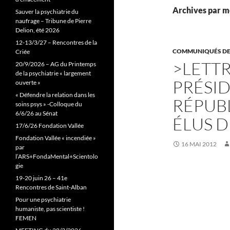
Archives par mo
Sauver la psychiatrie du
naufrage – Tribune de Pierre
Delion, été 2026
12-13/3/27 – Rencontres de la
COMMUNIQUÉS DE
Criée
>LETT
20/9/2026 – AG du Printemps
de la psychiatrie « largement
PRÉSID
ouverte »
« Défendre la relation dans les
RÉPUBL
soins psys » -Colloque du
6/6/26 au Sénat
ÉLUS D
17/6/26 Fondation Vallée
Fondation Vallée « incendiée »
16 MAI 2012
par
l’ARS+FondaMental+Scientolo
gie
19-20 juin 26 – 41e
Rencontres de Saint-Alban
Pour une psychiatrie
humaniste, pas scientiste !
FEMEN