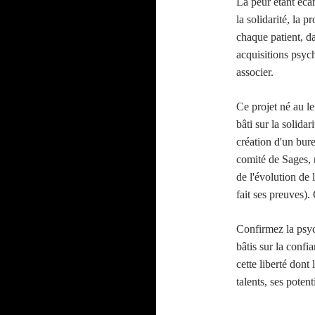
La peur étant écar
la solidarité, la 
chaque patient, da
acquisitions psych
associer.
Ce projet né au l
bâti sur la solidar
création d'un bure
comité de Sages, n
de l'évolution de 
fait ses preuves).
Confirmez la psych
bâtis sur la confi
cette liberté dont
talents, ses potenti