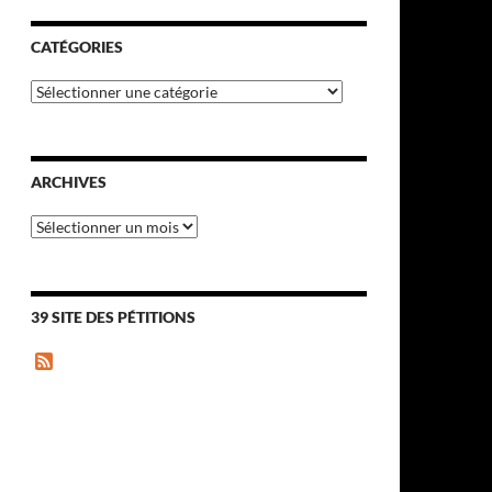
CATÉGORIES
Catégories
ARCHIVES
Archives
39 SITE DES PÉTITIONS
F
e
e
d