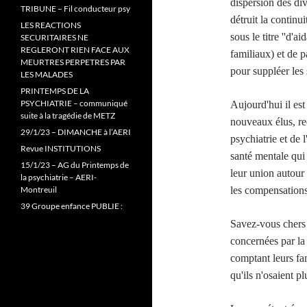
dispersion des di
TRIBUNE – Fil conducteur psy
détruit la continu
LES REACTIONS
sous le titre ''d'a
SECURITAIRES NE
REGLERONT RIEN FACE AUX
familiaux) et de 
MEURTRES PERPETRES PAR
pour suppléer les 
LES MALADES
PRINTEMPS DE LA
PSYCHIATRIE – communiqué
Aujourd'hui il est
suite à la tragédie de METZ
nouveaux élus, re
29/1/23 – DIMANCHE à l’AERI
psychiatrie et de l
Revue INSTITUTIONS
santé mentale qui 
15/1/23 – AG du Printemps de
leur union autour 
la psychiatrie – AERI-
Montreuil
les compensations
39 Groupe enfance PUBLIE :
Savez-vous chers 
concernées par la 
comptant leurs fam
qu'ils n'osaient pl