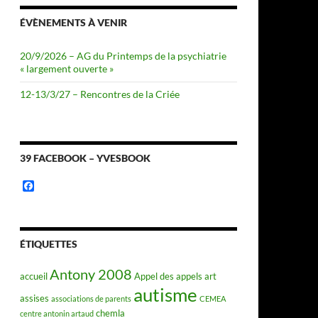
ÉVÈNEMENTS À VENIR
20/9/2026 – AG du Printemps de la psychiatrie
« largement ouverte »
12-13/3/27 – Rencontres de la Criée
39 FACEBOOK – YVESBOOK
F
a
c
e
b
o
ÉTIQUETTES
o
k
Antony 2008
accueil
Appel des appels
art
autisme
assises
associations de parents
CEMEA
chemla
centre antonin artaud