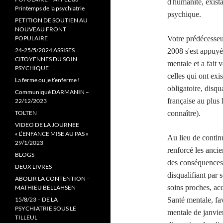
d'humanité, exist
Printemps de la psychiatrie
psychique.
PETITION DE SOUTIEN AU
NOUVEAU FRONT
POPULAIRE
Votre prédécesseu
24-25/5/2024 ASSISES
2008 s'est appuyé
CITOYENNES DU SOIN
mentale et a fait v
PSYCHIQUE
celles qui ont exi
La ferme ou je t’enferme !
obligatoire, disqua
Communiqué DARMANIN –
française au plus
22/12/2023
TOLTEN
connaître).
VIDEO DE LA JOURNEE
« L’ENFANCE MISE AU PAS »
Au lieu de continu
29/1/2023
renforcé les ancie
BLOGS
des conséquences 
DEUX LIVRES
disqualifiant par 
ABOLIR LA CONTENTION –
soins proches, acce
MATHIEU BELLAHSEN
15/8/23 – DE LA
Santé mentale, fa
PSYCHIATRIE SOUS LE
mentale de janvier
TILLEUL