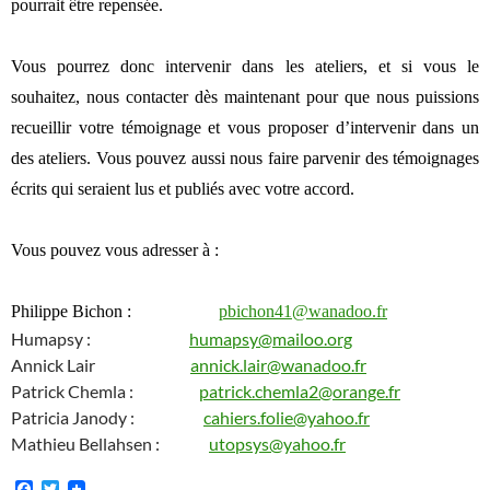
pourrait être repensée.
Vous pourrez donc intervenir dans les ateliers, et si vous le
souhaitez, nous contacter dès maintenant pour que nous puissions
recueillir votre témoignage et vous proposer d’intervenir dans un
des ateliers. Vous pouvez aussi nous faire parvenir des témoignages
écrits qui seraient lus et publiés avec votre accord.
Vous pouvez vous adresser à :
Philippe Bichon :
pbichon41@wanadoo.fr
Humapsy :
humapsy@mailoo.org
Annick Lair
annick.lair@wanadoo.fr
Patrick Chemla :
patrick.chemla2@orange.fr
Patricia Janody :
cahiers.folie@yahoo.fr
Mathieu Bellahsen
:
utopsys@yahoo.fr
F
T