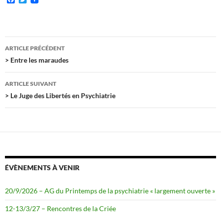
a
w
c
i
e
t
b
t
o
e
Navigation
o
r
ARTICLE PRÉCÉDENT
k
des
> Entre les maraudes
articles
ARTICLE SUIVANT
> Le Juge des Libertés en Psychiatrie
ÉVÈNEMENTS À VENIR
20/9/2026 – AG du Printemps de la psychiatrie « largement ouverte »
12-13/3/27 – Rencontres de la Criée