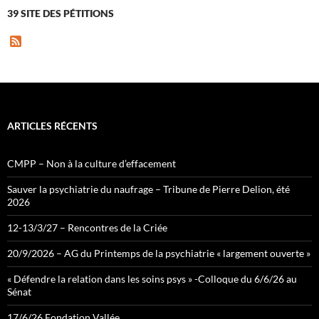
39 SITE DES PÉTITIONS
F
e
e
d
ARTICLES RÉCENTS
CMPP – Non à la culture d’effacement
Sauver la psychiatrie du naufrage – Tribune de Pierre Delion, été
2026
12-13/3/27 – Rencontres de la Criée
20/9/2026 – AG du Printemps de la psychiatrie « largement ouverte »
« Défendre la relation dans les soins psys » -Colloque du 6/6/26 au
Sénat
17/6/26 Fondation Vallée