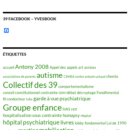
39 FACEBOOK – YVESBOOK
F
a
c
e
b
o
ÉTIQUETTES
o
k
Antony 2008
accueil
Appel des appels
art
assises
autisme
chemla
associations de parents
CEMEA
centre antonin artaud
Collectif des 39
comportementalisme
conseil constitutionnel
contrainte
débat
décryptage FondAmental
DSM
garde à vue psychiatrique
fil conducteur
folie
Groupe enfance
HAS
HDT
hospitalisation sous contrainte
humapsy
Hôpital
hôpital psychiatrique
livres
lobby fondamental
Loi de 1990
mobilisation