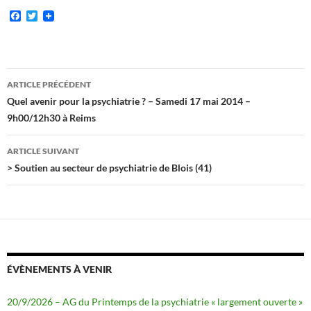
F
T
a
w
c
i
e
t
b
t
o
e
Navigation
o
r
ARTICLE PRÉCÉDENT
k
des
Quel avenir pour la psychiatrie ? – Samedi 17 mai 2014 –
9h00/12h30 à Reims
articles
ARTICLE SUIVANT
> Soutien au secteur de psychiatrie de Blois (41)
ÉVÈNEMENTS À VENIR
20/9/2026 – AG du Printemps de la psychiatrie « largement ouverte »