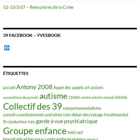
12-13/3/27 – Rencontres de la Criée
39 FACEBOOK – YVESBOOK
F
a
c
e
b
o
ÉTIQUETTES
o
k
Antony 2008
accueil
Appel des appels
art
assises
autisme
chemla
associations de parents
CEMEA
centre antonin artaud
Collectif des 39
comportementalisme
conseil constitutionnel
contrainte
débat
décryptage FondAmental
DSM
garde à vue psychiatrique
fil conducteur
folie
Groupe enfance
HAS
HDT
hospitalisation sous contrainte
humapsy
Hôpital