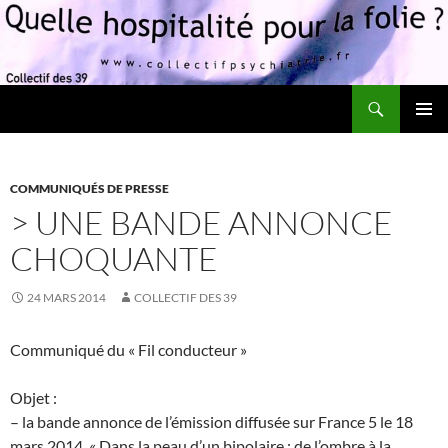
Recherche
Quelle hospitalité pour la folie?
ALLER
MENU
AU
PRINCI
CONTENU
COMMUNIQUÉS DE PRESSE
> UNE BANDE ANNONCE
CHOQUANTE
24 MARS 2014
COLLECTIF DES 39
Communiqué du « Fil conducteur »
Objet :
– la bande annonce de l’émission diffusée sur France 5 le 18
mars 2014, « Dans la peau d’un bipolaire : de l’ombre à la