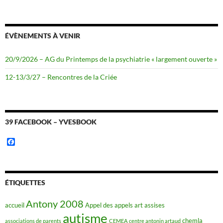
ÉVÈNEMENTS À VENIR
20/9/2026 – AG du Printemps de la psychiatrie « largement ouverte »
12-13/3/27 – Rencontres de la Criée
39 FACEBOOK – YVESBOOK
F
a
c
e
b
o
ÉTIQUETTES
o
k
Antony 2008
accueil
Appel des appels
art
assises
autisme
chemla
associations de parents
CEMEA
centre antonin artaud