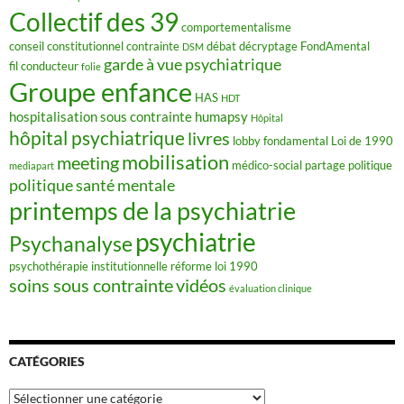
Collectif des 39
comportementalisme
conseil constitutionnel
contrainte
débat
décryptage FondAmental
DSM
garde à vue psychiatrique
fil conducteur
folie
Groupe enfance
HAS
HDT
hospitalisation sous contrainte
humapsy
Hôpital
hôpital psychiatrique
livres
lobby fondamental
Loi de 1990
mobilisation
meeting
médico-social
partage
politique
mediapart
politique santé mentale
printemps de la psychiatrie
psychiatrie
Psychanalyse
psychothérapie institutionnelle
réforme loi 1990
soins sous contrainte
vidéos
évaluation clinique
CATÉGORIES
Catégories