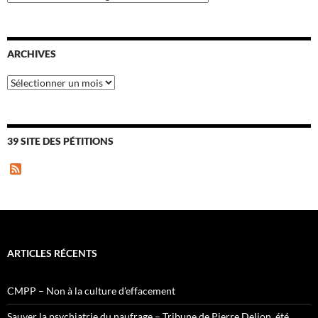
ARCHIVES
Archives
39 SITE DES PÉTITIONS
F
e
e
d
ARTICLES RÉCENTS
CMPP – Non à la culture d’effacement
Sauver la psychiatrie du naufrage – Tribune de Pierre Delion, été