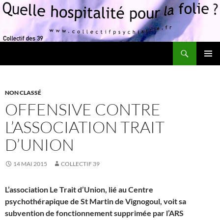
Recherche
Quelle hospitalité pour la folie?
ALLER
MENU
AU
PRINCI
CONTENU
NON CLASSÉ
OFFENSIVE CONTRE
L’ASSOCIATION TRAIT
D’UNION
14 MAI 2015
COLLECTIF 39
L’association Le Trait d’Union, lié au Centre
psychothérapique de St Martin de Vignogoul, voit sa
subvention de fonctionnement supprimée par l’ARS