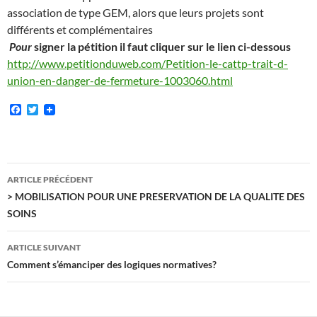
association de type GEM, alors que leurs projets sont
différents et complémentaires
Pour
signer la pétition il faut cliquer sur le lien ci-dessous
http://www.petitionduweb.com/Petition-le-cattp-trait-d-
union-en-danger-de-fermeture-1003060.html
F
T
a
w
c
i
e
t
b
t
o
e
Navigation
o
r
ARTICLE PRÉCÉDENT
k
des
> MOBILISATION POUR UNE PRESERVATION DE LA QUALITE DES
SOINS
articles
ARTICLE SUIVANT
Comment s’émanciper des logiques normatives?