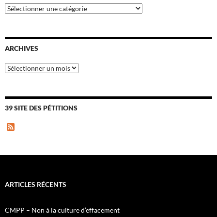
Catégories
ARCHIVES
Archives
39 SITE DES PÉTITIONS
F
e
e
d
ARTICLES RÉCENTS
CMPP – Non à la culture d’effacement