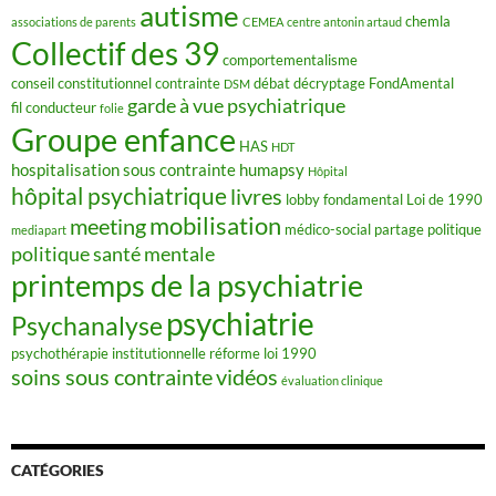
autisme
chemla
associations de parents
CEMEA
centre antonin artaud
Collectif des 39
comportementalisme
conseil constitutionnel
contrainte
débat
décryptage FondAmental
DSM
garde à vue psychiatrique
fil conducteur
folie
Groupe enfance
HAS
HDT
hospitalisation sous contrainte
humapsy
Hôpital
hôpital psychiatrique
livres
lobby fondamental
Loi de 1990
mobilisation
meeting
médico-social
partage
politique
mediapart
politique santé mentale
printemps de la psychiatrie
psychiatrie
Psychanalyse
psychothérapie institutionnelle
réforme loi 1990
soins sous contrainte
vidéos
évaluation clinique
CATÉGORIES