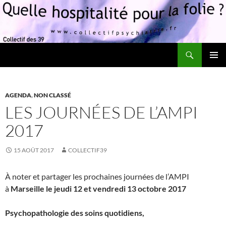
Recherche
Quelle hospitalité pour la folie?
ALLER
MENU
AU
PRINCI
CONTENU
AGENDA
,
NON CLASSÉ
LES JOURNÉES DE L’AMPI
2017
15 AOÛT 2017
COLLECTIF39
À noter et partager les prochaines journées de l’AMPI
à
Marseille le jeudi 12 et vendredi 13 octobre 2017
Psychopathologie des soins quotidiens,