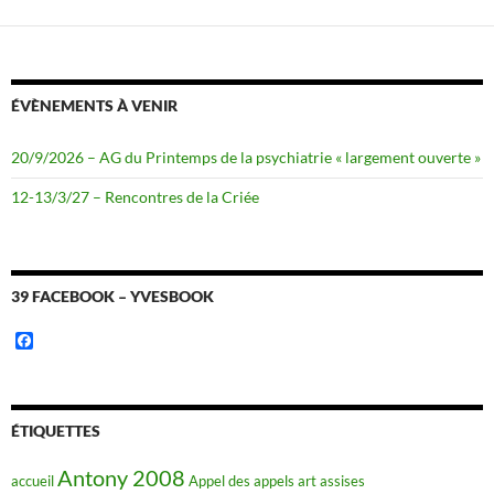
ÉVÈNEMENTS À VENIR
20/9/2026 – AG du Printemps de la psychiatrie « largement ouverte »
12-13/3/27 – Rencontres de la Criée
39 FACEBOOK – YVESBOOK
F
a
c
e
b
o
ÉTIQUETTES
o
k
Antony 2008
accueil
Appel des appels
art
assises