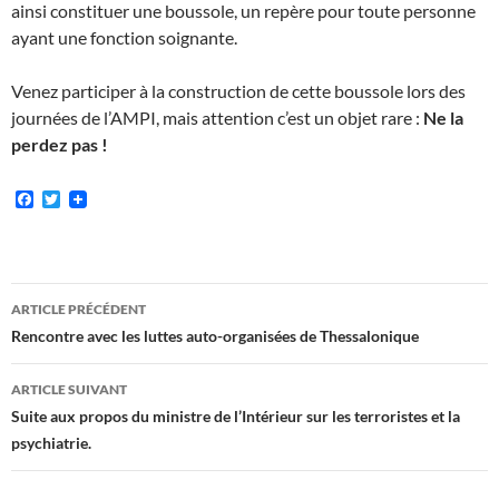
ainsi constituer une boussole, un repère pour toute personne
ayant une fonction soignante.
Venez participer à la construction de cette boussole lors des
journées de l’AMPI, mais attention c’est un objet rare :
Ne la
perdez pas !
F
T
a
w
c
i
e
t
b
t
o
e
Navigation
o
r
ARTICLE PRÉCÉDENT
k
des
Rencontre avec les luttes auto-organisées de Thessalonique
articles
ARTICLE SUIVANT
Suite aux propos du ministre de l’Intérieur sur les terroristes et la
psychiatrie.