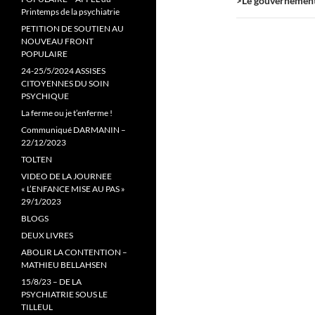
>Le gouvernement m
Printemps de la psychiatrie
PETITION DE SOUTIEN AU
NOUVEAU FRONT
POPULAIRE
24-25/5/2024 ASSISES
CITOYENNES DU SOIN
PSYCHIQUE
La ferme ou je t’enferme !
Communiqué DARMANIN –
22/12/2023
TOLTEN
VIDEO DE LA JOURNEE
« L’ENFANCE MISE AU PAS »
29/1/2023
BLOGS
DEUX LIVRES
ABOLIR LA CONTENTION –
MATHIEU BELLAHSEN
15/8/23 – DE LA
PSYCHIATRIE SOUS LE
TILLEUL