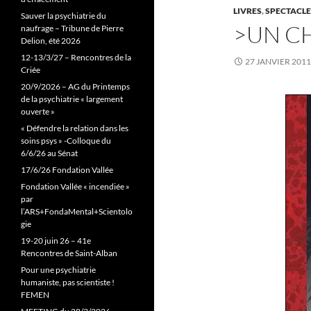
LIVRES
,
SPECTACLE
Sauver la psychiatrie du
>UN CH
naufrage – Tribune de Pierre
Delion, été 2026
12-13/3/27 – Rencontres de la
27 JANVIER 2011
Criée
20/9/2026 – AG du Printemps
de la psychiatrie « largement
ouverte »
« Défendre la relation dans les
soins psys » -Colloque du
6/6/26 au Sénat
17/6/26 Fondation Vallée
Fondation Vallée « incendiée »
par
l’ARS+FondaMental+Scientolo
gie
19-20 juin 26 – 41e
Rencontres de Saint-Alban
Pour une psychiatrie
humaniste, pas scientiste !
FEMEN