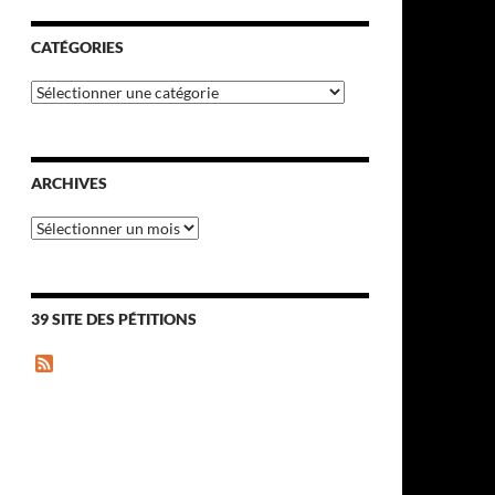
CATÉGORIES
Catégories
ARCHIVES
Archives
39 SITE DES PÉTITIONS
F
e
e
d