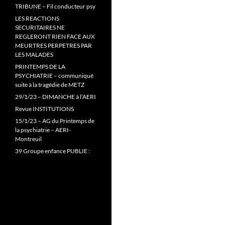
TRIBUNE – Fil conducteur psy
LES REACTIONS
SECURITAIRES NE
REGLERONT RIEN FACE AUX
MEURTRES PERPETRES PAR
LES MALADES
PRINTEMPS DE LA
PSYCHIATRIE – communiqué
suite à la tragédie de METZ
29/1/23 – DIMANCHE à l’AERI
Revue INSTITUTIONS
15/1/23 – AG du Printemps de
la psychiatrie – AERI-
Montreuil
39 Groupe enfance PUBLIE :