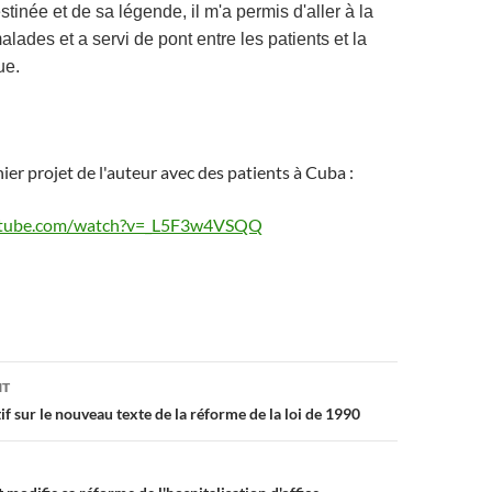
stinée et de sa légende, il m'a permis d'aller à la
lades et a servi de pont entre les patients et la
ue.
ier projet de l'auteur avec des patients à Cuba :
utube.com/watch?v=_L5F3w4VSQQ
on
NT
f sur le nouveau texte de la réforme de la loi de 1990