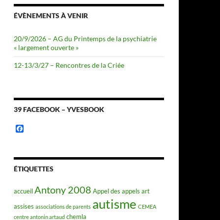
ÉVÈNEMENTS À VENIR
20/9/2026 – AG du Printemps de la psychiatrie
« largement ouverte »
12-13/3/27 – Rencontres de la Criée
39 FACEBOOK – YVESBOOK
F
a
c
e
b
o
ÉTIQUETTES
o
k
Antony 2008
accueil
Appel des appels
art
autisme
assises
associations de parents
CEMEA
chemla
centre antonin artaud