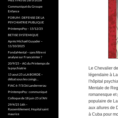
MEETING du 28/3/2026
Communiqué du Groupe
Enfance
FORUM : DEFENSE DE LA
PSYCHIATRIE PUBLIQUE
PrintempsPsy – 15/12/25
BETISE SYSTEMIQUE
Après Michaël Guyader –
11/10/2025
FondaMental – sans filtre ni
analyse sur FranceInter ?
20/9/25 – AG du Printemps de
Le Chevalier de
la psychiatrie
15 aout 25 a LA BORDE –
légendaire à La
débat sous les coings…
l'hôpital psych
FIAC 6-7/3/26 Landernerau
Mentale de Regl
PrintempsPsy : communiqué
romanesque et p
Colloque de 18 juin 25 à l’AN
populaire de La
29/4/25 16h –
aux allures de D
Rassemblement, Hopital saint
maurice
à Cuba pour mou