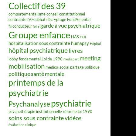
Collectif des 39
comportementalisme
conseil constitutionnel
contrainte
débat
décryptage FondAmental
DSM
garde à vue psychiatrique
fil conducteur
folie
Groupe enfance
HAS
HDT
hospitalisation sous contrainte
humapsy
Hôpital
hôpital psychiatrique
livres
meeting
lobby fondamental
Loi de 1990
mediapart
mobilisation
médico-social
partage
politique
politique santé mentale
printemps de la
psychiatrie
psychiatrie
Psychanalyse
psychothérapie institutionnelle
réforme loi 1990
soins sous contrainte
vidéos
évaluation clinique