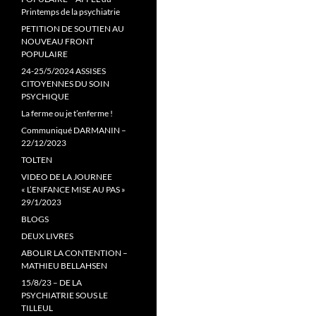
Printemps de la psychiatrie
PETITION DE SOUTIEN AU
NOUVEAU FRONT
POPULAIRE
24-25/5/2024 ASSISES
CITOYENNES DU SOIN
PSYCHIQUE
La ferme ou je t’enferme !
Communiqué DARMANIN –
22/12/2023
TOLTEN
VIDEO DE LA JOURNEE
« L’ENFANCE MISE AU PAS »
29/1/2023
BLOGS
DEUX LIVRES
ABOLIR LA CONTENTION –
MATHIEU BELLAHSEN
15/8/23 – DE LA
PSYCHIATRIE SOUS LE
TILLEUL