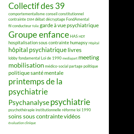
Collectif des 39
comportementalisme
conseil constitutionnel
contrainte
débat
décryptage FondAmental
DSM
garde à vue psychiatrique
fil conducteur
folie
Groupe enfance
HAS
HDT
hospitalisation sous contrainte
humapsy
Hôpital
hôpital psychiatrique
livres
meeting
lobby fondamental
Loi de 1990
mediapart
mobilisation
médico-social
partage
politique
politique santé mentale
printemps de la
psychiatrie
psychiatrie
Psychanalyse
psychothérapie institutionnelle
réforme loi 1990
soins sous contrainte
vidéos
évaluation clinique