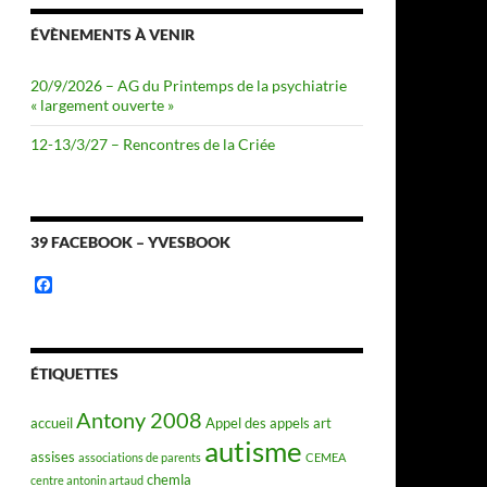
ÉVÈNEMENTS À VENIR
20/9/2026 – AG du Printemps de la psychiatrie
« largement ouverte »
12-13/3/27 – Rencontres de la Criée
39 FACEBOOK – YVESBOOK
F
a
c
e
b
o
ÉTIQUETTES
o
k
Antony 2008
accueil
Appel des appels
art
autisme
assises
associations de parents
CEMEA
chemla
centre antonin artaud