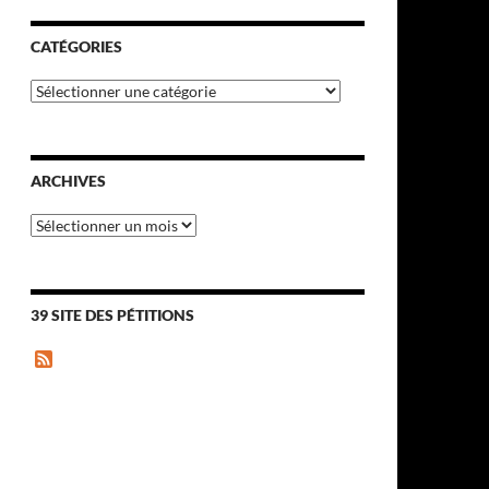
CATÉGORIES
Catégories
ARCHIVES
Archives
39 SITE DES PÉTITIONS
F
e
e
d