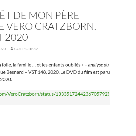
ÊT DE MON PÈRE –
E VERO CRATZBORN,
T 2020
020
COLLECTIF39
la folie, la famille … et les enfants oubliés » –
analyse du
e Besnard – VST 148, 2020. Le DVD du film est paru
 2020.
r.com/VeroCratzborn/status/1333517244236705792?