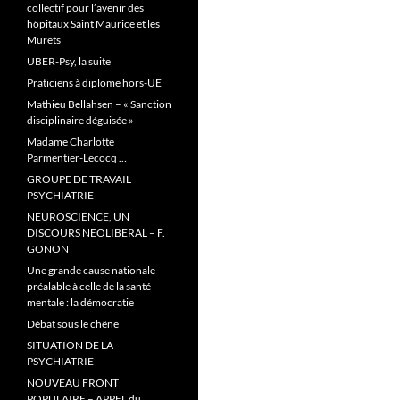
collectif pour l’avenir des
hôpitaux Saint Maurice et les
Murets
UBER-Psy, la suite
Praticiens à diplome hors-UE
Mathieu Bellahsen – « Sanction
disciplinaire déguisée »
Madame Charlotte
Parmentier-Lecocq …
GROUPE DE TRAVAIL
PSYCHIATRIE
NEUROSCIENCE, UN
DISCOURS NEOLIBERAL – F.
GONON
Une grande cause nationale
préalable à celle de la santé
mentale : la démocratie
Débat sous le chêne
SITUATION DE LA
PSYCHIATRIE
NOUVEAU FRONT
POPULAIRE – APPEL du