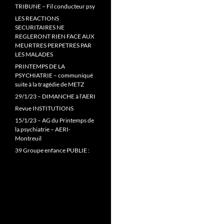
TRIBUNE – Fil conducteur psy
LES REACTIONS
SECURITAIRES NE
REGLERONT RIEN FACE AUX
MEURTRES PERPETRES PAR
LES MALADES
PRINTEMPS DE LA
PSYCHIATRIE – communiqué
suite à la tragédie de METZ
29/1/23 – DIMANCHE à l’AERI
Revue INSTITUTIONS
15/1/23 – AG du Printemps de
la psychiatrie – AERI-
Montreuil
39 Groupe enfance PUBLIE :