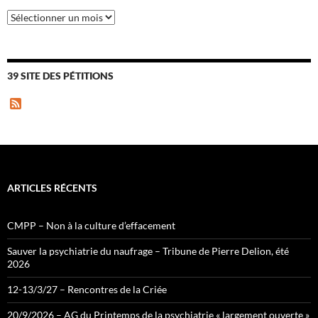
Archives
39 SITE DES PÉTITIONS
F
e
e
d
ARTICLES RÉCENTS
CMPP – Non à la culture d’effacement
Sauver la psychiatrie du naufrage – Tribune de Pierre Delion, été
2026
12-13/3/27 – Rencontres de la Criée
20/9/2026 – AG du Printemps de la psychiatrie « largement ouverte »