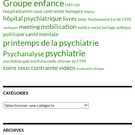
Groupe enfance
HAS
HDT
hospitalisation sous contrainte
humapsy
Hôpital
hôpital psychiatrique
livres
lobby fondamental
Loi de 1990
mobilisation
meeting
médico-social
partage
politique
mediapart
politique santé mentale
printemps de la psychiatrie
psychiatrie
Psychanalyse
psychothérapie institutionnelle
réforme loi 1990
soins sous contrainte
vidéos
évaluation clinique
CATÉGORIES
Catégories
ARCHIVES