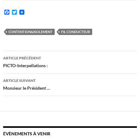
F
T
a
w
c
i
e
t
b
t
CONTENTION&ISOLEMENT
FIL CONDUCTEUR
o
e
o
r
k
Navigation
ARTICLE PRÉCÉDENT
des
PICTO-Interpellations :
articles
ARTICLE SUIVANT
Monsieur le Président …
ÉVÈNEMENTS À VENIR