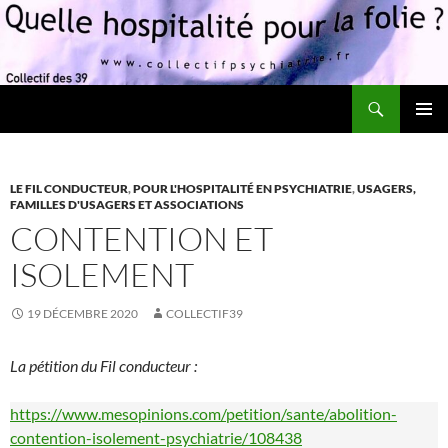
Recherche
Quelle hospitalité pour la folie?
ALLER
MENU
AU
PRINCI
CONTENU
LE FIL CONDUCTEUR
,
POUR L'HOSPITALITÉ EN PSYCHIATRIE
,
USAGERS,
FAMILLES D'USAGERS ET ASSOCIATIONS
CONTENTION ET
ISOLEMENT
19 DÉCEMBRE 2020
COLLECTIF39
La pétition du Fil conducteur :
https://www.mesopinions.com/petition/sante/abolition-
contention-isolement-psychiatrie/108438