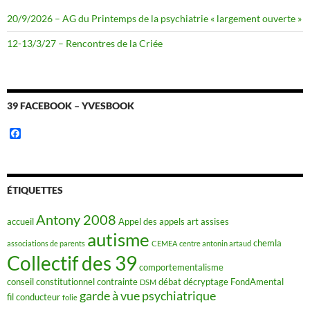
20/9/2026 – AG du Printemps de la psychiatrie « largement ouverte »
12-13/3/27 – Rencontres de la Criée
39 FACEBOOK – YVESBOOK
F
a
c
e
b
o
ÉTIQUETTES
o
k
Antony 2008
accueil
Appel des appels
art
assises
autisme
chemla
associations de parents
CEMEA
centre antonin artaud
Collectif des 39
comportementalisme
conseil constitutionnel
contrainte
débat
décryptage FondAmental
DSM
garde à vue psychiatrique
fil conducteur
folie