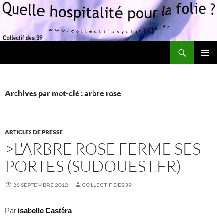
Recherche
Quelle hospitalité pour la folie?
ALLER
MENU
AU
PRINCI
CONTENU
Archives par mot-clé : arbre rose
ARTICLES DE PRESSE
>L'ARBRE ROSE FERME SES
PORTES (SUDOUEST.FR)
26 SEPTEMBRE 2012
COLLECTIF DES 39
Par
isabelle Castéra