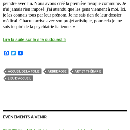
peindre avec lui. Nous avons créé la première fresque commune. Je
n'ai jamais rien imposé, j'ai attendu que les gens viennent à moi. Ici,
je les connais tous par leur prénom. Je ne sais rien de leur dossier
médical. Chacun arrive avec son projet artistique, pour cela je me
suis inspiré de la psychiatrie italienne. »
Lire la suite sur le site sudouest.fr
F
T
a
w
c
i
e
t
b
t
ACCUEIL DE LA FOLIE
ARBRE ROSE
ART ET THÉRAPIE
o
e
LIEU D'ACCUEIL
o
r
k
ÉVÈNEMENTS À VENIR