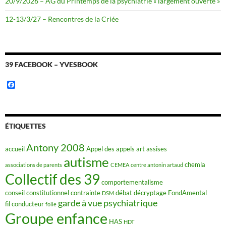
20/9/2026 – AG du Printemps de la psychiatrie « largement ouverte »
12-13/3/27 – Rencontres de la Criée
39 FACEBOOK – YVESBOOK
F
a
c
e
b
o
ÉTIQUETTES
o
k
Antony 2008
accueil
Appel des appels
art
assises
autisme
chemla
associations de parents
CEMEA
centre antonin artaud
Collectif des 39
comportementalisme
conseil constitutionnel
contrainte
débat
décryptage FondAmental
DSM
garde à vue psychiatrique
fil conducteur
folie
Groupe enfance
HAS
HDT