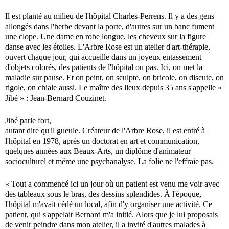
Il est planté au milieu de l'hôpital Charles-Perrens. Il y a des gens
allongés dans l'herbe devant la porte, d'autres sur un banc fument
une clope. Une dame en robe longue, les cheveux sur la figure
danse avec les étoiles. L'Arbre Rose est un atelier d'art-thérapie,
ouvert chaque jour, qui accueille dans un joyeux entassement
d'objets colorés, des patients de l'hôpital ou pas. Ici, on met la
maladie sur pause. Et on peint, on sculpte, on bricole, on discute, on
rigole, on chiale aussi. Le maître des lieux depuis 35 ans s'appelle «
Jibé » : Jean-Bernard Couzinet.
Jibé parle fort,
autant dire qu'il gueule. Créateur de l'Arbre Rose, il est entré à
l'hôpital en 1978, après un doctorat en art et communication,
quelques années aux Beaux-Arts, un diplôme d'animateur
socioculturel et même une psychanalyse. La folie ne l'effraie pas.
« Tout a commencé ici un jour où un patient est venu me voir avec
des tableaux sous le bras, des dessins splendides. À l'époque,
l'hôpital m'avait cédé un local, afin d'y organiser une activité. Ce
patient, qui s'appelait Bernard m'a initié. Alors que je lui proposais
de venir peindre dans mon atelier, il a invité d'autres malades à