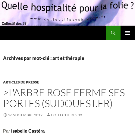
Recherche
Quelle hospitalité pour la folie?
ALLER
MENU
AU
PRINCI
CONTENU
Archives par mot-clé : art et thérapie
ARTICLES DE PRESSE
>L'ARBRE ROSE FERME SES
PORTES (SUDOUEST.FR)
26 SEPTEMBRE 2012
COLLECTIF DES 39
Par
isabelle Castéra