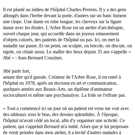
Il est planté au milieu de l'hôpital Charles-Perrens. Il y a des gens
allongés dans l'herbe devant la porte, d'autres sur un banc fument
une clope. Une dame en robe longue, les cheveux sur la figure
danse avec les étoiles. L'Arbre Rose est un atelier d'art-thérapie,
ouvert chaque jour, qui accueille dans un joyeux entassement
d'objets colorés, des patients de l'hôpital ou pas. Ici, on met la
maladie sur pause. Et on peint, on sculpte, on bricole, on discute, on
rigole, on chiale aussi. Le maître des lieux depuis 35 ans s'appelle «
Jibé » : Jean-Bernard Couzinet.
Jibé parle fort,
autant dire qu'il gueule. Créateur de l'Arbre Rose, il est entré à
l'hôpital en 1978, après un doctorat en art et communication,
quelques années aux Beaux-Arts, un diplôme d'animateur
socioculturel et même une psychanalyse. La folie ne l'effraie pas.
« Tout a commencé ici un jour où un patient est venu me voir avec
des tableaux sous le bras, des dessins splendides. À l'époque,
l'hôpital m'avait cédé un local, afin d'y organiser une activité. Ce
patient, qui s'appelait Bernard m'a initié. Alors que je lui proposais
de venir peindre dans mon atelier, il a invité d'autres malades à