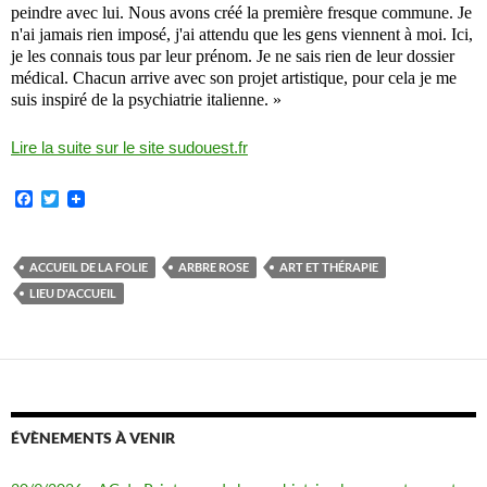
peindre avec lui. Nous avons créé la première fresque commune. Je
n'ai jamais rien imposé, j'ai attendu que les gens viennent à moi. Ici,
je les connais tous par leur prénom. Je ne sais rien de leur dossier
médical. Chacun arrive avec son projet artistique, pour cela je me
suis inspiré de la psychiatrie italienne. »
Lire la suite sur le site sudouest.fr
F
T
a
w
c
i
e
t
b
t
ACCUEIL DE LA FOLIE
ARBRE ROSE
ART ET THÉRAPIE
o
e
LIEU D'ACCUEIL
o
r
k
ÉVÈNEMENTS À VENIR