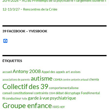
20/9/2026 – AG du Printemps de la psychiatrie « largement ouverte »
12-13/3/27 – Rencontres de la Criée
39 FACEBOOK – YVESBOOK
F
a
c
e
b
o
ÉTIQUETTES
o
k
Antony 2008
accueil
Appel des appels
art
assises
autisme
chemla
associations de parents
CEMEA
centre antonin artaud
Collectif des 39
comportementalisme
conseil constitutionnel
contrainte
débat
décryptage FondAmental
DSM
garde à vue psychiatrique
fil conducteur
folie
Groupe enfance
HAS
HDT