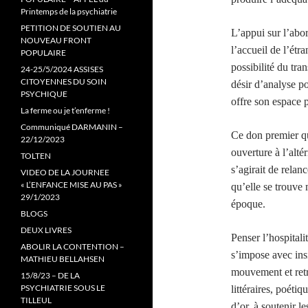
Printemps de la psychiatrie
PETITION DE SOUTIEN AU
L’appui sur l’abo
NOUVEAU FRONT
l’accueil de l’étr
POPULAIRE
possibilité du tr
24-25/5/2024 ASSISES
CITOYENNES DU SOIN
désir d’analyse po
PSYCHIQUE
offre son espace p
La ferme ou je t’enferme !
Communiqué DARMANIN –
Ce don premier qu
22/12/2023
ouverture à l’alté
TOLTEN
s’agirait de relan
VIDEO DE LA JOURNEE
« L’ENFANCE MISE AU PAS »
qu’elle se trouve 
29/1/2023
époque.
BLOGS
DEUX LIVRES
Penser l’hospital
ABOLIR LA CONTENTION –
s’impose avec ins
MATHIEU BELLAHSEN
mouvement et retr
15/8/23 – DE LA
PSYCHIATRIE SOUS LE
littéraires, poéti
TILLEUL
d’or, à soutenir le