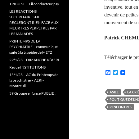
TRIBUNE – Fil conducteur psy
inventive, tout en
LES REACTIONS
devenir de petites
SECURITAIRES NE
mouvement de subv
REGLERONT RIEN FACE AUX
MEURTRES PERPETRES PAR
LES MALADES
Patrick CHEM
PRINTEMPS DE LA
PSYCHIATRIE – communiqué
suite à la tragédie de METZ
Télécharger le pro
29/1/23 – DIMANCHE à l’AERI
Revue INSTITUTIONS
F
T
15/1/23 – AG du Printemps de
a
w
la psychiatrie – AERI-
c
i
Montreuil
e
t
b
t
ASILE
LA CRI
39 Groupe enfance PUBLIE :
o
e
POLITIQUE DE L'H
o
r
k
RENCONTRES