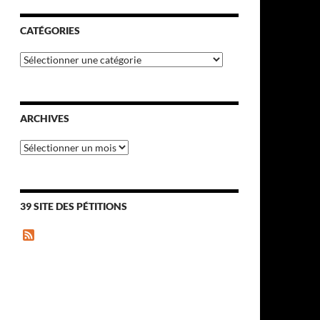
CATÉGORIES
Catégories
ARCHIVES
Archives
39 SITE DES PÉTITIONS
F
e
e
d