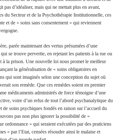
git pas d’idéaliser, mais qui ne mettait plus en avant,
s du Secteur et de la Psychothérapie Institutionnelle, ces
nte et de « soins sans consentement » qui reviennent
vergogne.
père, parée maintenant des vertus présumées d’une
qui se trouve pervertie, en rejetant les patients à la rue ou
 à la prison. Une nouvelle loi nous promet le meilleur
nçant la généralisation de « soins obligatoires en
ins qui sont imaginés selon une conception du sujet où
uverait son remède. Que ces remèdes soient en premier
mme médicaments administrés de force témoigne d’une
tive, voire d’un refus de tout l’abord psychanalytique du
, et de soins psychiques fondés en raison sur l’accueil du
ouvons pas non plus ignorer la possibilité de «
ur ordonnance » qui seraient exécutées par des praticiens
mes » par l’Etat, censées résoudre ainsi le malaise et
tion d’un monde parfait.