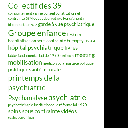
Collectif des 39
comportementalisme
conseil constitutionnel
contrainte
débat
décryptage FondAmental
DSM
garde à vue psychiatrique
fil conducteur
folie
Groupe enfance
HAS
HDT
hospitalisation sous contrainte
humapsy
Hôpital
hôpital psychiatrique
livres
meeting
lobby fondamental
Loi de 1990
mediapart
mobilisation
médico-social
partage
politique
politique santé mentale
printemps de la
psychiatrie
psychiatrie
Psychanalyse
psychothérapie institutionnelle
réforme loi 1990
soins sous contrainte
vidéos
évaluation clinique