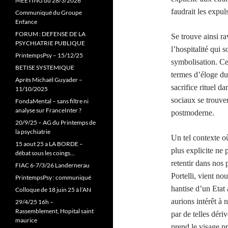
MEETING du 28/3/2026
faudrait les expul
Communiqué du Groupe
Enfance
FORUM : DEFENSE DE LA
Se trouve ainsi ra
PSYCHIATRIE PUBLIQUE
l’hospitalité qui
PrintempsPsy – 15/12/25
symbolisation. Ce
BETISE SYSTEMIQUE
termes d’éloge du 
Après Michaël Guyader –
sacrifice rituel d
11/10/2025
sociaux se trouve
FondaMental – sans filtre ni
analyse sur FranceInter ?
postmoderne.
20/9/25 – AG du Printemps de
la psychiatrie
Un tel contexte où
15 aout 25 a LA BORDE –
plus explicite ne 
débat sous les coings…
retentir dans nos 
FIAC 6-7/3/26 Landernerau
Portelli, vient no
PrintempsPsy : communiqué
hantise d’un Etat 
Colloque de 18 juin 25 à l’AN
aurions intérêt à 
29/4/25 16h –
Rassemblement, Hopital saint
par de telles dér
maurice
prend le visage pr