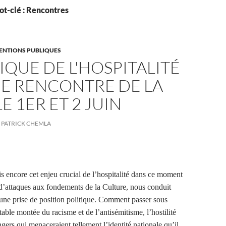
ot-clé : Rencontres
VENTIONS PUBLIQUES
IQUE DE L'HOSPITALITÉ
ÈME RENCONTRE DE LA
LE 1ER ET 2 JUIN
PATRICK CHEMLA
s encore cet enjeu crucial de l’hospitalité dans ce moment
é d’attaques aux fondements de la Culture, nous conduit
une prise de position politique. Comment passer sous
table montée du racisme et de l’antisémitisme, l’hostilité
ngers qui menaceraient tellement l’identité nationale qu’il