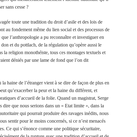
ser sans cesse ?
vagée toute une tradition du droit d’asile et des lois de
 sont au fondement même du lien social et des processus de
 que l’anthropologie a pu reconnaître et investiguer en
don et du pottlach, de la régulation qu’opère aussi le
ans la religion monothéiste, tous ces montages textuels et
raient déniés par une lame de fond que l’on dit
 la haine de l’étranger vient à se dire de façon de plus en
peut qu’exacerber la peur et la haine du différent, et
pratiques d’accueil de la folie. Quand un magistrat, Serge
us dire que nous serions dans un « Etat limite », dans la
autoritaire qui pourrait produire des ravages inédits, nous
nous sentir pour le moins concernés, si ce n’est menacés
ives. Ce qui s’énonce comme une politique sécuritaire,
écisément de la rupture avec une tradition d’accueil et de