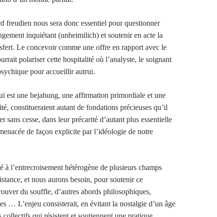
rd freudien nous sera donc essentiel pour questionner
angement inquiétant (unheimilich) et soutenir en acte la
ansfert. Le concevoir comme une offre en rapport avec le
urrait polariser cette hospitalité où l’analyste, le soignant
sychique pour accueillir autrui.
i est une bejahung, une affirmation primordiale et une
rité, constitueraient autant de fondations précieuses qu’il
cer sans cesse, dans leur précarité d’autant plus essentielle
menacée de façon explicite par l’idéologie de notre
ité à l’entrecroisement hétérogène de plusieurs champs
istance, et nous aurons besoin, pour soutenir ce
ouver du souffle, d’autres abords philosophiques,
ques … L’enjeu consisterait, en évitant la nostalgie d’un âge
s collectifs qui résistent et soutiennent une pratique