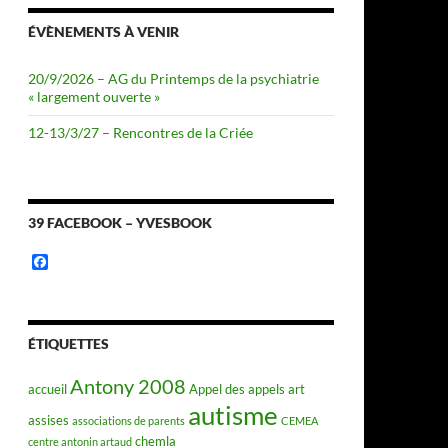
ÉVÈNEMENTS À VENIR
20/9/2026 – AG du Printemps de la psychiatrie
« largement ouverte »
12-13/3/27 – Rencontres de la Criée
39 FACEBOOK – YVESBOOK
F
a
c
e
b
o
ÉTIQUETTES
o
k
Antony 2008
accueil
Appel des appels
art
autisme
assises
associations de parents
CEMEA
chemla
centre antonin artaud