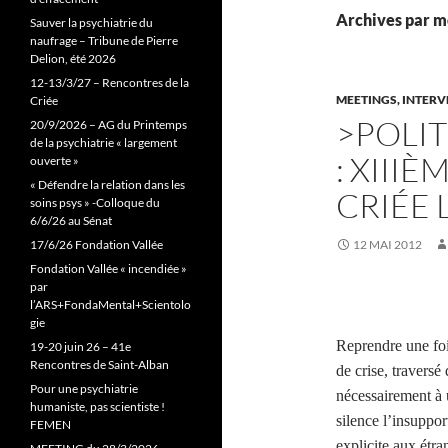
Archives par m
Sauver la psychiatrie du
naufrage – Tribune de Pierre
Delion, été 2026
12-13/3/27 – Rencontres de la
MEETINGS, INTER
Criée
>POLIT
20/9/2026 – AG du Printemps
de la psychiatrie « largement
: XIII
ouverte »
« Défendre la relation dans les
CRIÉE 
soins psys » -Colloque du
6/6/26 au Sénat
17/6/26 Fondation Vallée
12 MAI 2012
Fondation Vallée « incendiée »
par
l’ARS+FondaMental+Scientolo
gie
Reprendre une foi
19-20 juin 26 – 41e
Rencontres de Saint-Alban
de crise, travers
Pour une psychiatrie
nécessairement à 
humaniste, pas scientiste !
silence l’insuppor
FEMEN
explicite aux étra