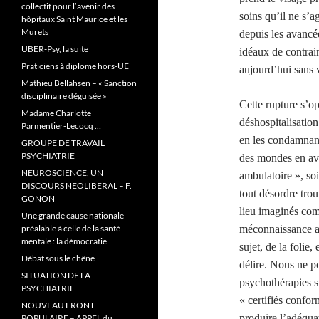
collectif pour l’avenir des
soins qu’il ne s’a
hôpitaux Saint Maurice et les
Murets
depuis les avancée
UBER-Psy, la suite
idéaux de contrai
Praticiens à diplome hors-UE
aujourd’hui sans 
Mathieu Bellahsen – « Sanction
disciplinaire déguisée »
Cette rupture s’o
Madame Charlotte
déshospitalisation 
Parmentier-Lecocq …
en les condamnant
GROUPE DE TRAVAIL
PSYCHIATRIE
des mondes en ava
NEUROSCIENCE, UN
ambulatoire », so
DISCOURS NEOLIBERAL – F.
tout désordre tro
GONON
lieu imaginés co
Une grande cause nationale
préalable à celle de la santé
méconnaissance ac
mentale : la démocratie
sujet, de la folie
Débat sous le chêne
délire. Nous ne p
SITUATION DE LA
psychothérapies s
PSYCHIATRIE
« certifiés confor
NOUVEAU FRONT
produire l’adéqua
POPULAIRE – APPEL du