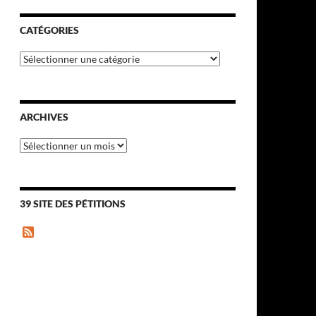
CATÉGORIES
Catégories
ARCHIVES
Archives
39 SITE DES PÉTITIONS
F
e
e
d