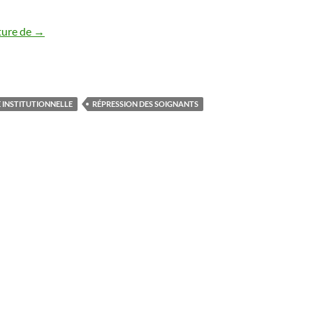
SOUTIEN AUX EQUIPES DU SECTEUR D’ASNIERES
ture de
→
 INSTITUTIONNELLE
RÉPRESSION DES SOIGNANTS