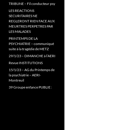
TRIBUNE – Fil conducteur psy
LES REACTIONS
SECURITAIRES NE
REGLERONT RIEN FACE AUX
MEURTRES PERPETRES PAR
LES MALADES
PRINTEMPS DE LA
PSYCHIATRIE – communiqué
suite à la tragédie de METZ
29/1/23 – DIMANCHE à l’AERI
Revue INSTITUTIONS
15/1/23 – AG du Printemps de
la psychiatrie – AERI-
Montreuil
39 Groupe enfance PUBLIE :