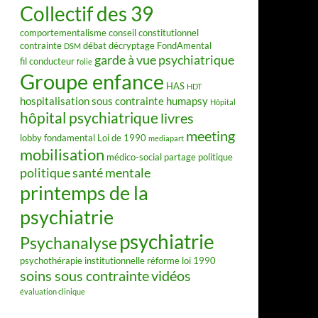
Collectif des 39
comportementalisme
conseil constitutionnel
contrainte
débat
décryptage FondAmental
DSM
garde à vue psychiatrique
fil conducteur
folie
Groupe enfance
HAS
HDT
hospitalisation sous contrainte
humapsy
Hôpital
hôpital psychiatrique
livres
meeting
lobby fondamental
Loi de 1990
mediapart
mobilisation
médico-social
partage
politique
politique santé mentale
printemps de la
psychiatrie
psychiatrie
Psychanalyse
psychothérapie institutionnelle
réforme loi 1990
soins sous contrainte
vidéos
évaluation clinique