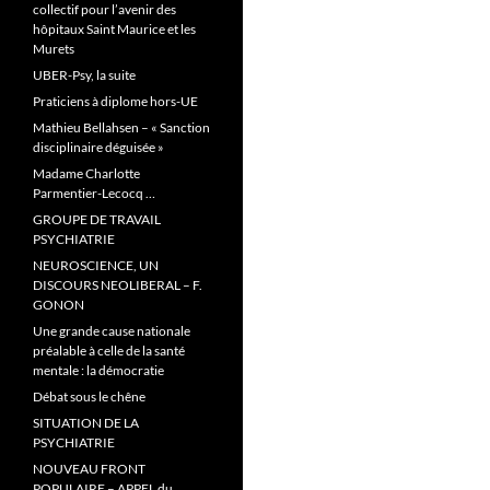
collectif pour l’avenir des
hôpitaux Saint Maurice et les
Murets
UBER-Psy, la suite
Praticiens à diplome hors-UE
Mathieu Bellahsen – « Sanction
disciplinaire déguisée »
Madame Charlotte
Parmentier-Lecocq …
GROUPE DE TRAVAIL
PSYCHIATRIE
NEUROSCIENCE, UN
DISCOURS NEOLIBERAL – F.
GONON
Une grande cause nationale
préalable à celle de la santé
mentale : la démocratie
Débat sous le chêne
SITUATION DE LA
PSYCHIATRIE
NOUVEAU FRONT
POPULAIRE – APPEL du