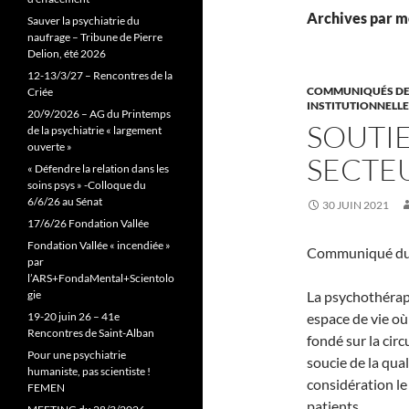
Archives par mo
Sauver la psychiatrie du
naufrage – Tribune de Pierre
Delion, été 2026
12-13/3/27 – Rencontres de la
COMMUNIQUÉS DE
Criée
INSTITUTIONNELLE
20/9/2026 – AG du Printemps
SOUTIE
de la psychiatrie « largement
ouverte »
SECTEU
« Défendre la relation dans les
soins psys » -Colloque du
6/6/26 au Sénat
30 JUIN 2021
17/6/26 Fondation Vallée
Fondation Vallée « incendiée »
Communiqué du C
par
l’ARS+FondaMental+Scientolo
gie
La psychothérapi
19-20 juin 26 – 41e
espace de vie où
Rencontres de Saint-Alban
fondé sur la circ
Pour une psychiatrie
soucie de la qual
humaniste, pas scientiste !
considération le 
FEMEN
patients.