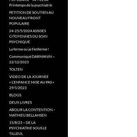
Printemps de la psychiatrie
PETITION DE SOUTIEN AU
NOUVEAU FRONT
POPULAIRE
24-25/5/2024 ASSISES
CITOYENNES DU SOIN
PSYCHIQUE
La ferme ou je t’enferme !
Communiqué DARMANIN –
22/12/2023
TOLTEN
VIDEO DE LA JOURNEE
« L’ENFANCE MISE AU PAS »
29/1/2023
BLOGS
DEUX LIVRES
ABOLIR LA CONTENTION –
MATHIEU BELLAHSEN
15/8/23 – DE LA
PSYCHIATRIE SOUS LE
TILLEUL