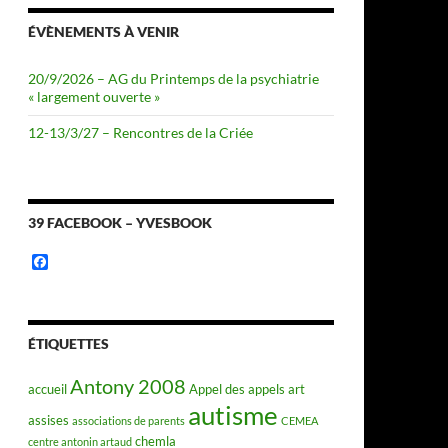
ÉVÈNEMENTS À VENIR
20/9/2026 – AG du Printemps de la psychiatrie
« largement ouverte »
12-13/3/27 – Rencontres de la Criée
39 FACEBOOK – YVESBOOK
F
a
c
e
b
o
ÉTIQUETTES
o
k
Antony 2008
accueil
Appel des appels
art
autisme
assises
associations de parents
CEMEA
chemla
centre antonin artaud